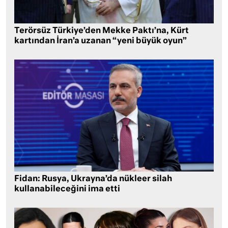
Terörsüz Türkiye’den Mekke Paktı’na, Kürt
kartından İran’a uzanan “yeni büyük oyun”
Fidan: Rusya, Ukrayna’da nükleer silah
kullanabileceğini ima etti