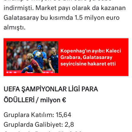
indirmişti. Market payı olarak da kazanan
Galatasaray bu kısımda 1.5 milyon euro
almıştı.
Kopenhag’ın ayıbı: Kaleci
Grabara, Galatasaray
seyircisine hakaret etti
UEFA ŞAMPİYONLAR LİGİ PARA
ÖDÜLLERİ / milyon €
Gruplara Katılım: 15,64
Gruplarda Galibiyet: 2,8