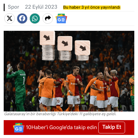
Spor
22 Eylül 2023
Bu haber 3 yıl önce yayınlandı
Galatasaray'ın bir beraberliği Türkiye'deki 11 galibiyete eş geldi.
Takip Et
10Haber'i Google'da takip edin