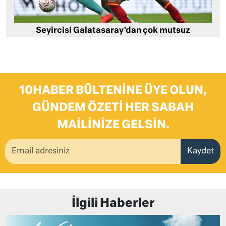
Seyircisi Galatasaray’dan çok mutsuz
10HABER BÜLTENINE ÜYE OLUN,
GÜNDEM ÖZETI HER SABAH
MAILINIZE GELSIN.
Kaydet
İlgili Haberler