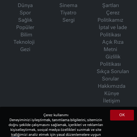
Dünya
Sinema
Şartları
Spor
Tiyatro
Çerez
Sağlık
Sergi
Politikamız
Popüler
İptal ve İade
Bilim
Politikası
Teknoloji
Açık Rıza
Gezi
Metni
Gizlilik
Politikası
Sıkça Sorulan
Sorular
Hakkımızda
Künye
İletişim
OK
Çerez kullanımı
İsmet Berkan Yazıları
Deneyiminizi iyileştirmek, tanımlama bilgilerini, sitemizin
doğru şekilde çalışmasını sağlamak, içerikleri ve reklamları
Ertuğrul Özkök Yazıları
kişiselleştirmek, sosyal medya özellikleri sunmak ve site
Haftalık Gazete
trafiğimizi analiz etmek için yasal düzenlemelere uygun