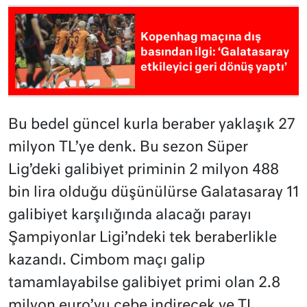
Kopenhag maçına dış
basından ilgi: ‘Galatasaray
etkileyici geri dönüş yaptı’
Bu bedel güncel kurla beraber yaklaşık 27
milyon TL’ye denk. Bu sezon Süper
Lig’deki galibiyet priminin 2 milyon 488
bin lira olduğu düşünülürse Galatasaray 11
galibiyet karşılığında alacağı parayı
Şampiyonlar Ligi’ndeki tek beraberlikle
kazandı. Cimbom maçı galip
tamamlayabilse galibiyet primi olan 2.8
milyon euro’yu cebe indirecek ve TL