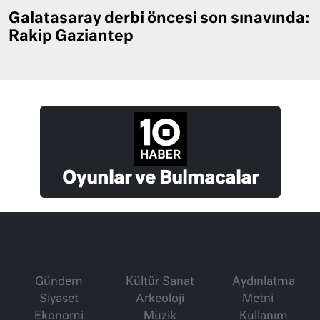
Galatasaray derbi öncesi son sınavında:
Rakip Gaziantep
Oyunlar ve Bulmacalar
Gündem
Kültür Sanat
Aydınlatma
Siyaset
Arkeoloji
Metni
Ekonomi
Müzik
Kullanım