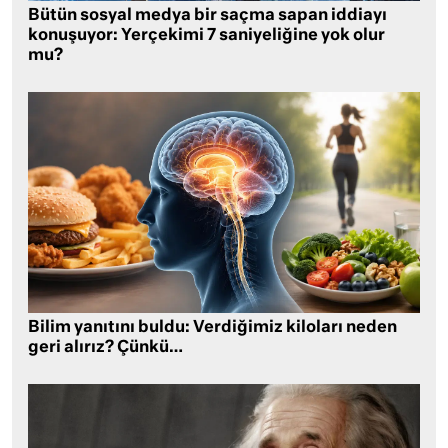
Bütün sosyal medya bir saçma sapan iddiayı
konuşuyor: Yerçekimi 7 saniyeliğine yok olur
mu?
Bilim yanıtını buldu: Verdiğimiz kiloları neden
geri alırız? Çünkü…