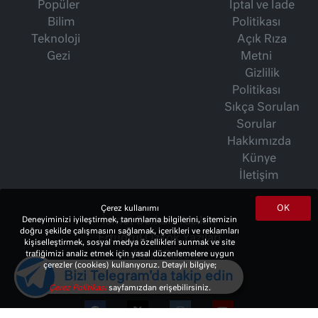
Popüler
İptal ve İade
Bilim
Politikası
Teknoloji
Açık Rıza
Gezi
Metni
Gizlilik
Politikası
Sıkça Sorulan
Sorular
Hakkımızda
Künye
İletişim
OK
Çerez kullanımı
İsmet Berkan Yazıları
Deneyiminizi iyileştirmek, tanımlama bilgilerini, sitemizin
doğru şekilde çalışmasını sağlamak, içerikleri ve reklamları
Ertuğrul Özkök Yazıları
kişiselleştirmek, sosyal medya özellikleri sunmak ve site
Haftalık Gazete
trafiğimizi analiz etmek için yasal düzenlemelere uygun
çerezler (cookies) kullanıyoruz. Detaylı bilgiye;
Bizi Telegram'da takip edin
Çerez Politikası
sayfamızdan erişebilirsiniz.