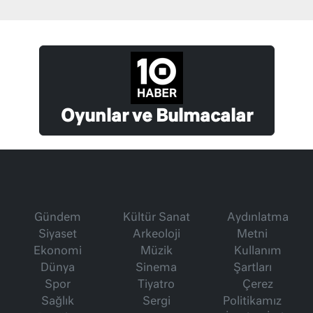
Oyunlar ve Bulmacalar
Gündem
Kültür Sanat
Aydınlatma
Siyaset
Arkeoloji
Metni
Ekonomi
Müzik
Kullanım
Dünya
Sinema
Şartları
Spor
Tiyatro
Çerez
Sağlık
Sergi
Politikamız