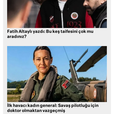
Fatih Altaylı yazdı: Bu keş taifesini çok mu
aradınız?
İlk havacı kadın general: Savaş pilotluğu için
doktor olmaktan vazgeçmiş