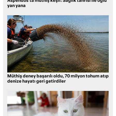
Aspendos’ta müthiş keşif: Sağlık tanrısı ile oğlu
yan yana
Müthiş deney başarılı oldu, 70 milyon tohum atıp
denize hayatı geri getirdiler