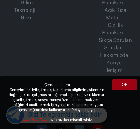
Bilim
Politikası
Teknoloji
Açık Rıza
Gezi
Metni
Gizlilik
Politikası
Sıkça Sorulan
Sorular
Hakkımızda
Künye
İletişim
OK
Çerez kullanımı
İsmet Berkan Yazıları
Deneyiminizi iyileştirmek, tanımlama bilgilerini, sitemizin
doğru şekilde çalışmasını sağlamak, içerikleri ve reklamları
Ertuğrul Özkök Yazıları
kişiselleştirmek, sosyal medya özellikleri sunmak ve site
Haftalık Gazete
trafiğimizi analiz etmek için yasal düzenlemelere uygun
çerezler (cookies) kullanıyoruz. Detaylı bilgiye;
Bizi Telegram'da takip edin
Çerez Politikası
sayfamızdan erişebilirsiniz.