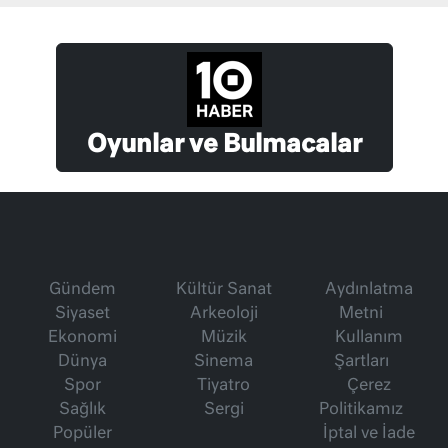
Oyunlar ve Bulmacalar
Gündem
Kültür Sanat
Aydınlatma
Siyaset
Arkeoloji
Metni
Ekonomi
Müzik
Kullanım
Dünya
Sinema
Şartları
Spor
Tiyatro
Çerez
Sağlık
Sergi
Politikamız
Popüler
İptal ve İade