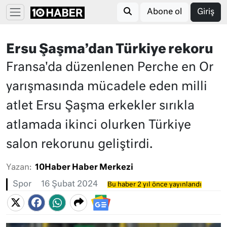
Abone ol
Giriş
Ersu Şaşma’dan Türkiye rekoru
Fransa'da düzenlenen Perche en Or
yarışmasında mücadele eden milli
atlet Ersu Şaşma erkekler sırıkla
atlamada ikinci olurken Türkiye
salon rekorunu geliştirdi.
Yazan:
10Haber Haber Merkezi
Spor
16 Şubat 2024
Bu haber 2 yıl önce yayınlandı