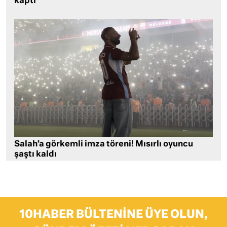
kaptı
Salah’a görkemli imza töreni! Mısırlı oyuncu
şaştı kaldı
10HABER BÜLTENINE ÜYE OLUN,