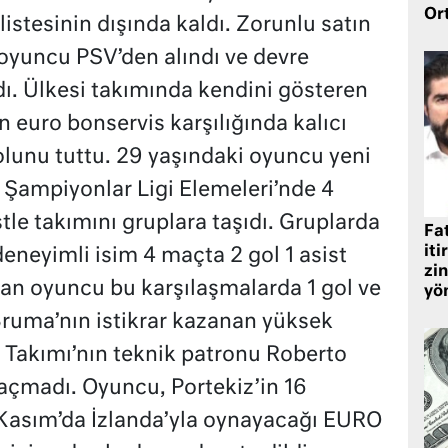
Or
listesinin dışında kaldı. Zorunlu satın
oyuncu PSV’den alındı ve devre
dı. Ülkesi takımında kendini gösteren
 euro bonservis karşılığında kalıcı
olunu tuttu. 29 yaşındaki oyuncu yeni
. Şampiyonlar Ligi Elemeleri’nde 4
stle takımını gruplara taşıdı. Gruplarda
Fat
iti
eneyimli isim 4 maçta 2 gol 1 asist
zin
kan oyuncu bu karşılaşmalarda 1 gol ve
yö
 Bruma’nın istikrar kazanan yüksek
i Takımı’nın teknik patronu Roberto
açmadı. Oyuncu, Portekiz’in 16
 Kasım’da İzlanda’yla oynayacağı EURO