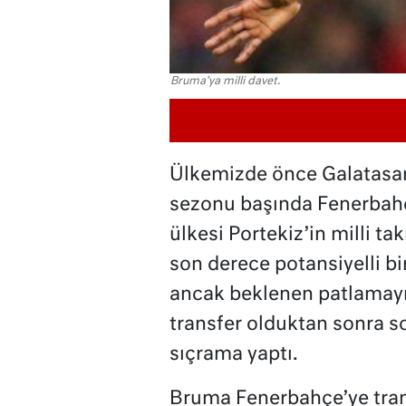
Bruma'ya milli davet.
Ülkemizde önce Galatasar
sezonu başında Fenerbahç
ülkesi Portekiz’in milli t
son derece potansiyelli b
ancak beklenen patlamay
transfer olduktan sonra so
sıçrama yaptı.
Bruma Fenerbahçe’ye tran