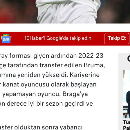
Takip Et
10Haber'i Google'da takip edin
ay forması giyen ardından 2022-23
e tarafından transfer edilen Bruma,
akımına yeniden yükseldi. Kariyerine
ir kanat oyuncusu olarak başlayan
ı yapamayan oyuncu, Braga’ya
n derece iyi bir sezon geçirdi ve
Tü
sfer olduktan sonra yabancı
Pa