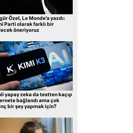
gür Özel, Le Monde’a yazdı:
i Parti olarak farklı bir
lecek öneriyoruz
li yapay zeka da testten kaçıp
ternete bağlandı ama çok
inç bir şey yapmak için?