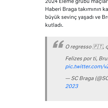
2024 Eleme grubu maçları 
Haberi Braga takımının ka
büyük sevinç yaşadı ve Bru
kutladı.
O regresso 🇵🇹, 
Felizes por ti, Br
pic.twitter.com/
— SC Braga (@SC
2023