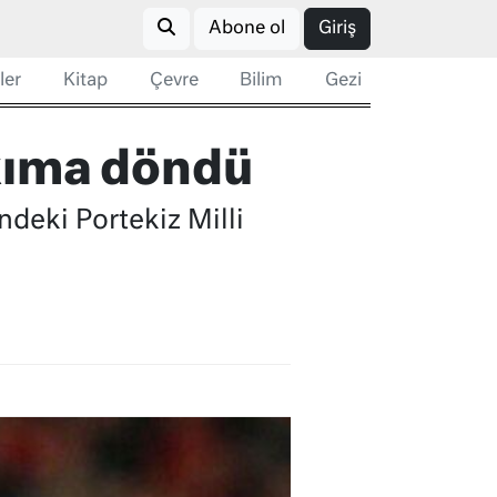
Abone ol
Giriş
ler
Kitap
Çevre
Bilim
Gezi
akıma döndü
deki Portekiz Milli