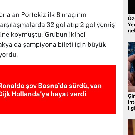
r alan Portekiz ilk 8 maçının
Öz
rşılaşmalarda 32 gol atıp 2 gol yemiş
Yen
ge
bine koymuştu. Grubun ikinci
akya da şampiyona bileti için büyük
yordu.
Ronaldo şov Bosna’da sürdü, van
Dijk Hollanda’ya hayat verdi
Çin
in
ilg