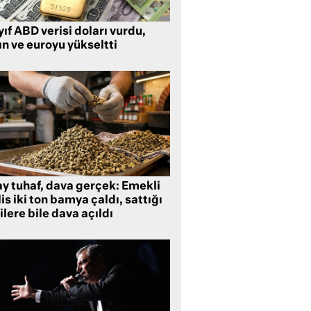
ıf ABD verisi doları vurdu,
ın ve euroyu yükseltti
ay tuhaf, dava gerçek: Emekli
is iki ton bamya çaldı, sattığı
ilere bile dava açıldı