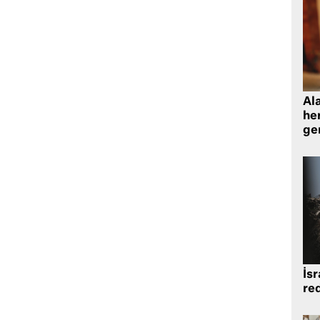
Al
her
gen
İsr
re