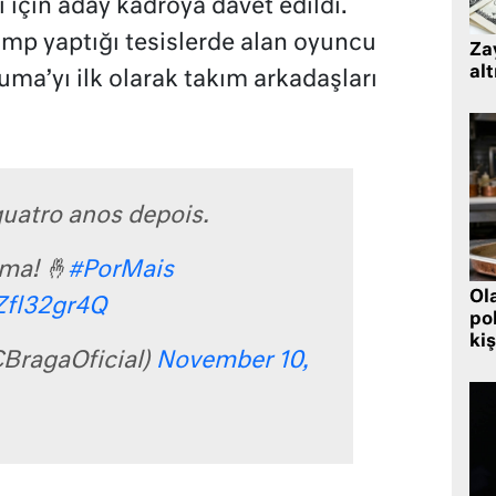
için aday kadroya davet edildi.
mp yaptığı tesislerde alan oyuncu
Zay
alt
ma’yı ilk olarak takım arkadaşları
quatro anos depois.
uma! 🤞
#PorMais
Ol
vZfl32gr4Q
pol
kiş
BragaOficial)
November 10,