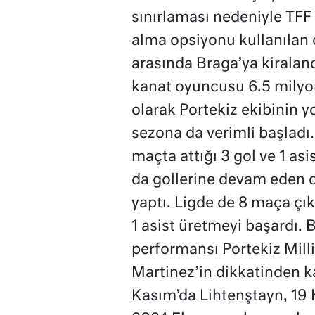
sınırlaması nedeniyle TFF 
alma opsiyonu kullanılan 
arasında Braga’ya kiralan
kanat oyuncusu 6.5 milyon
olarak Portekiz ekibinin y
sezona da verimli başladı
maçta attığı 3 gol ve 1 asi
da gollerine devam eden d
yaptı. Ligde de 8 maça çı
1 asist üretmeyi başardı.
performansı Portekiz Mill
Martinez’in dikkatinden k
Kasım’da Lihtenştayn, 19