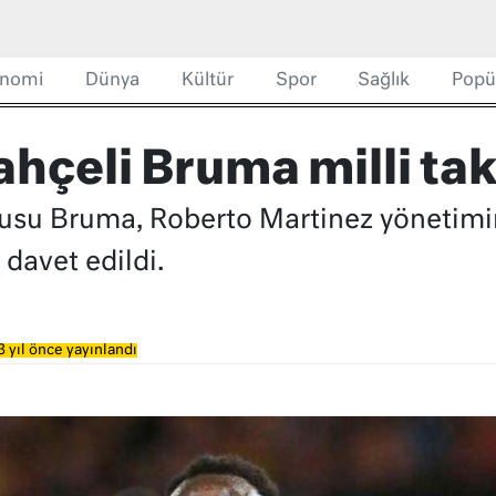
nomi
Dünya
Kültür
Spor
Sağlık
Popü
ahçeli Bruma milli t
cusu Bruma, Roberto Martinez yönetimin
davet edildi.
 yıl önce yayınlandı