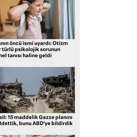
anın öncü ismi uyardı: Otizm
 türlü psikolojik sorunun
el tanısı haline geldi
ail: 15 maddelik Gazze planını
ddettik, bunu ABD’ye bildirdik