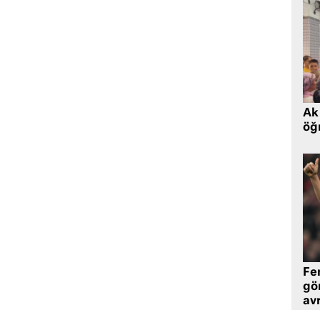
Ak 
öğr
Fe
gö
avr