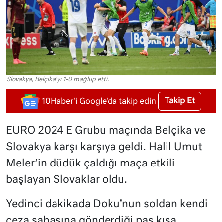
Slovakya, Belçika'yı 1-0 mağlup etti.
Takip Et
10Haber'i Google'da takip edin
EURO 2024 E Grubu maçında Belçika ve
Slovakya karşı karşıya geldi. Halil Umut
Meler’in düdük çaldığı maça etkili
başlayan Slovaklar oldu.
Yedinci dakikada Doku’nun soldan kendi
ceza sahasına gönderdiği pas kısa