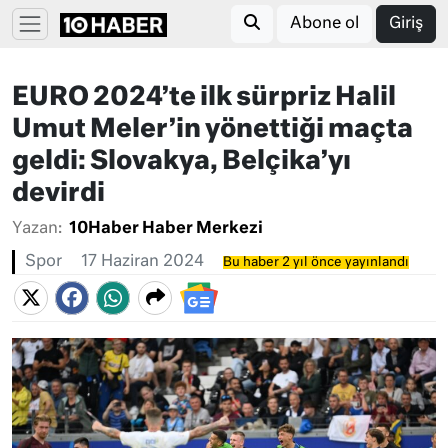
Abone ol
Giriş
EURO 2024’te ilk sürpriz Halil
Umut Meler’in yönettiği maçta
geldi: Slovakya, Belçika’yı
devirdi
Yazan:
10Haber Haber Merkezi
Spor
17 Haziran 2024
Bu haber 2 yıl önce yayınlandı