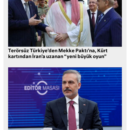
Terörsüz Türkiye’den Mekke Paktı’na, Kürt
kartından İran’a uzanan “yeni büyük oyun”