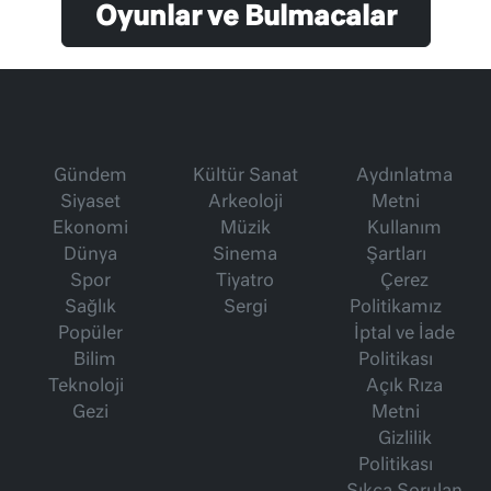
Oyunlar ve Bulmacalar
Gündem
Kültür Sanat
Aydınlatma
Siyaset
Arkeoloji
Metni
Ekonomi
Müzik
Kullanım
Dünya
Sinema
Şartları
Spor
Tiyatro
Çerez
Sağlık
Sergi
Politikamız
Popüler
İptal ve İade
Bilim
Politikası
Teknoloji
Açık Rıza
Gezi
Metni
Gizlilik
Politikası