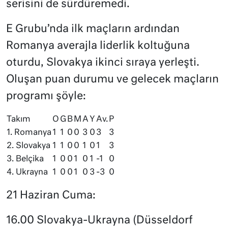
serisini de sürdüremedi.
E Grubu’nda ilk maçların ardından
Romanya averajla liderlik koltuğuna
oturdu, Slovakya ikinci sıraya yerleşti.
Oluşan puan durumu ve gelecek maçların
programı şöyle:
Takım
O
G
B
M
A
Y
Av.
P
1. Romanya
1
1
0
0
3
0
3
3
2. Slovakya
1
1
0
0
1
0
1
3
3. Belçika
1
0
0
1
0
1
-1
0
4. Ukrayna
1
0
0
1
0
3
-3
0
21 Haziran Cuma:
16.00 Slovakya-Ukrayna (Düsseldorf