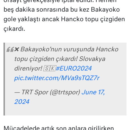
ofsayt gerekçesiyle iptal edildi. Hemen
beş dakika sonrasında bu kez Bakayoko
gole yaklaştı ancak Hancko topu çizgiden
çıkardı.
❌ Bakayoko’nun vuruşunda Hancko
topu çizgiden çıkardı! Slovakya
direniyor! 🇸🇰
#EURO2024
pic.twitter.com/MVa9sTQZ7r
— TRT Spor (@trtspor)
June 17,
2024
Mücadelede artık son anlara girilirken