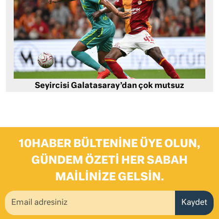
Seyircisi Galatasaray’dan çok mutsuz
10HABER BÜLTENINE ÜYE OLUN,
GÜNDEM ÖZETI HER SABAH
MAILINIZE GELSIN.
Kaydet