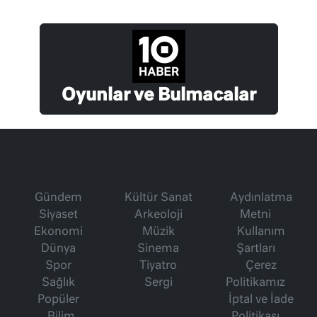
Oyunlar ve Bulmacalar
Gündem
Kültür Sanat
Aydınlatma
Siyaset
Arkeoloji
Metni
Ekonomi
Müzik
Kullanım
Dünya
Sinema
Şartları
Spor
Tiyatro
Çerez
Sağlık
Sergi
Politikamız
Popüler
İptal ve İade