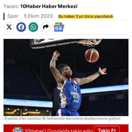
Yazan:
10Haber Haber Merkezi
Spor
5 Ekim 2023
Bu haber 3 yıl önce yayınlandı
Anadolu Efes sezonun ilk haftasında Barcelona deplasmanına gidiyor.
Takip Et
10Haber'i Google'da takip edin