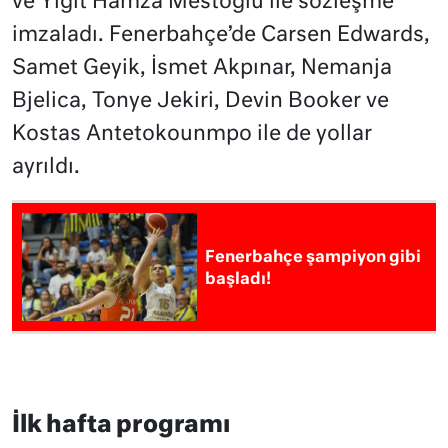
ve Yiğit Hamza Mestoğlu ile sözleşme
imzaladı. Fenerbahçe’de Carsen Edwards,
Samet Geyik, İsmet Akpınar, Nemanja
Bjelica, Tonye Jekiri, Devin Booker ve
Kostas Antetokounmpo ile de yollar
ayrıldı.
Fenerbahçe şampiyon gibi
başladı!
İlk hafta programı