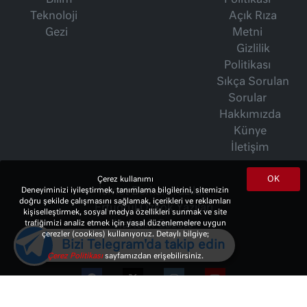
Bilim
Politikası
Teknoloji
Açık Rıza
Gezi
Metni
Gizlilik
Politikası
Sıkça Sorulan
Sorular
Hakkımızda
Künye
İletişim
OK
Çerez kullanımı
Deneyiminizi iyileştirmek, tanımlama bilgilerini, sitemizin
İsmet Berkan Yazıları
doğru şekilde çalışmasını sağlamak, içerikleri ve reklamları
Ertuğrul Özkök Yazıları
kişiselleştirmek, sosyal medya özellikleri sunmak ve site
trafiğimizi analiz etmek için yasal düzenlemelere uygun
Haftalık Gazete
çerezler (cookies) kullanıyoruz. Detaylı bilgiye;
Bizi Telegram'da takip edin
Çerez Politikası
sayfamızdan erişebilirsiniz.