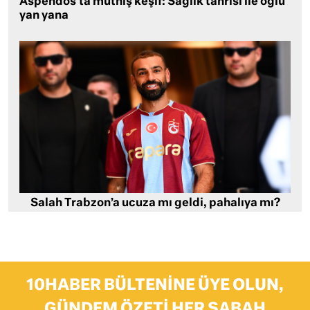
Aspendos’ta müthiş keşif: Sağlık tanrısı ile oğlu
yan yana
Salah Trabzon’a ucuza mı geldi, pahalıya mı?
10HABER BÜLTENINE ÜYE OLUN,
GÜNDEM ÖZETI HER SABAH