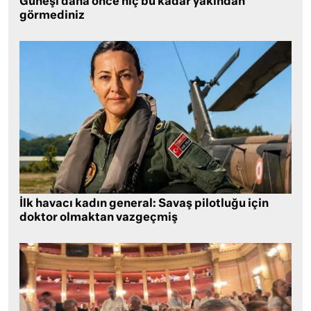
Güneşi daha önce hiç bu kadar yakından
görmediniz
İlk havacı kadın general: Savaş pilotluğu için
doktor olmaktan vazgeçmiş