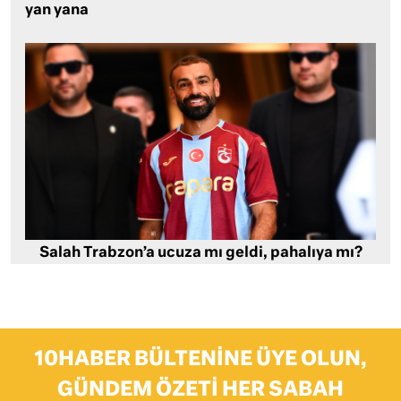
yan yana
Salah Trabzon’a ucuza mı geldi, pahalıya mı?
10HABER BÜLTENINE ÜYE OLUN,
GÜNDEM ÖZETI HER SABAH