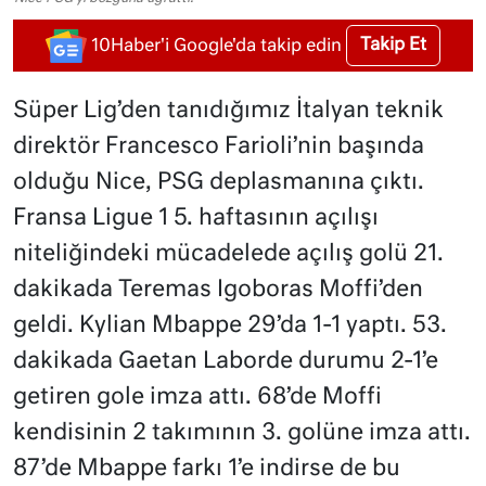
Takip Et
10Haber'i Google'da takip edin
Süper Lig’den tanıdığımız İtalyan teknik
direktör Francesco Farioli’nin başında
olduğu Nice, PSG deplasmanına çıktı.
Fransa Ligue 1 5. haftasının açılışı
niteliğindeki mücadelede açılış golü 21.
dakikada Teremas Igoboras Moffi’den
geldi. Kylian Mbappe 29’da 1-1 yaptı. 53.
dakikada Gaetan Laborde durumu 2-1’e
getiren gole imza attı. 68’de Moffi
kendisinin 2 takımının 3. golüne imza attı.
87’de Mbappe farkı 1’e indirse de bu