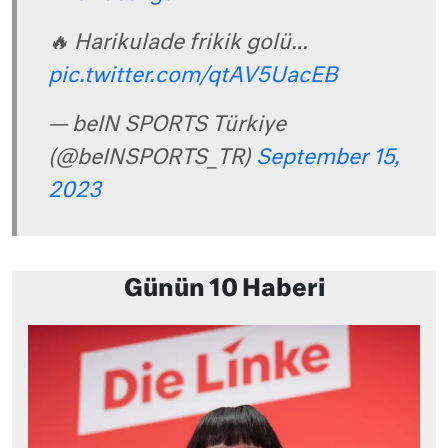
🔥 Harikulade frikik golü…
pic.twitter.com/qtAV5UacEB
— beIN SPORTS Türkiye
(@beINSPORTS_TR)
September 15,
2023
Günün 10 Haberi