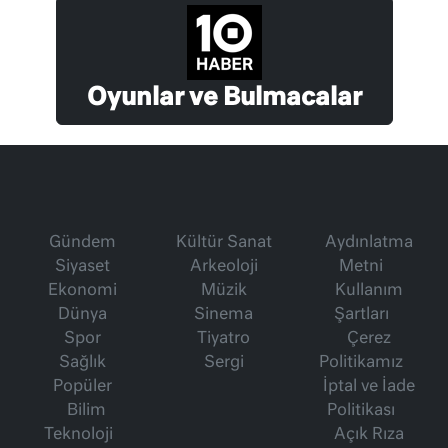
Oyunlar ve Bulmacalar
Gündem
Kültür Sanat
Aydınlatma
Siyaset
Arkeoloji
Metni
Ekonomi
Müzik
Kullanım
Dünya
Sinema
Şartları
Spor
Tiyatro
Çerez
Sağlık
Sergi
Politikamız
Popüler
İptal ve İade
Bilim
Politikası
Teknoloji
Açık Rıza