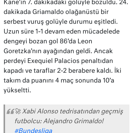
Kane’in 7. dakikadaki golüyle bozuldu. 24.
dakikada Griamaldo olağanüstü bir
serbest vuruş golüyle durumu eşitledi.
Uzun süre 1-1 devam eden mücadelede
dengeyi bozan gol 86’da Leon
Goretzka’nın ayağından geldi. Ancak
perdeyi Exequiel Palacios penaltıdan
kapadı ve taraflar 2-2 berabere kaldı. İki
takım da puanını 4 maç sonunda 10’a
yükseltti.
🚀 Xabi Alonso tedrisatından geçmiş
futbolcu: Alejandro Grimaldo!
#Bundesliga