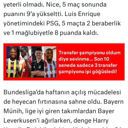
yeterli olmadı. Nice, 5 maç sonunda
puanını 9’a yükseltti. Luis Enrique
yönetimindeki PSG, 5 maçta 2 beraberlik
ve 1 mağlubiyetle 8 puanda kaldı.
Transfer şampiyonu oldum
diye sevinme… Son 10
senede sadece 3 transfer
şampiyonu ipi göğüsledi!
Bundesliga’da haftanın açılış mücadelesi
de heyecan fırtınasına sahne oldu. Bayern
Münih, lige iyi giren takımlardan Bayer
Leverkusen’i ağırlarken, denge Harry