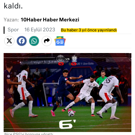
kaldı.
Yazan:
10Haber Haber Merkezi
Spor
16 Eylül 2023
Bu haber 3 yıl önce yayınlandı
Nice PSG'yi bozguna uğrattı.