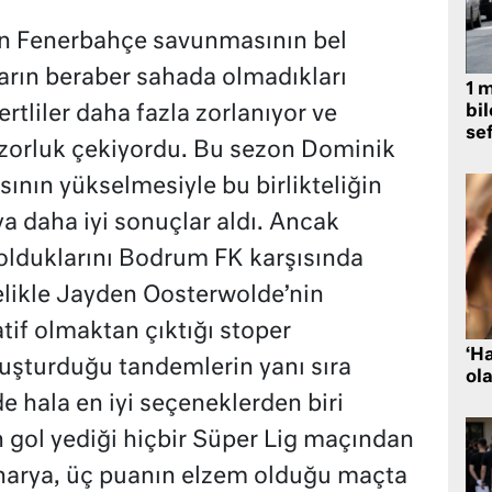
n Fenerbahçe savunmasının bel
ların beraber sahada olmadıkları
1 
bil
rtliler daha fazla zorlanıyor ve
se
 zorluk çekiyordu. Bu sezon Dominik
ının yükselmesiyle bu birlikteliğin
 daha iyi sonuçlar aldı. Ancak
olduklarını Bodrum FK karşısında
lelikle Jayden Oosterwolde’nin
atif olmaktan çıktığı stoper
‘H
uşturduğu tandemlerin yanı sıra
ola
 hala en iyi seçeneklerden biri
n gol yediği hiçbir Süper Lig maçından
narya, üç puanın elzem olduğu maçta