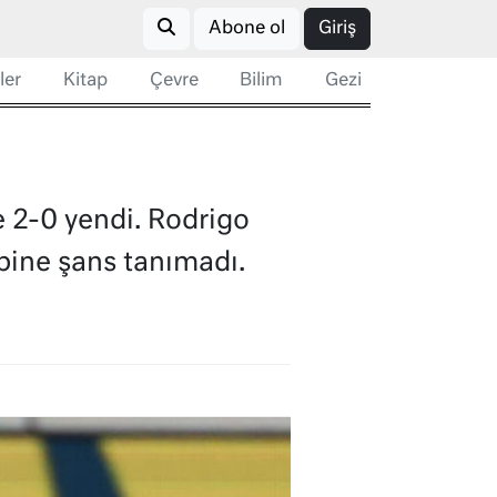
Abone ol
Giriş
ler
Kitap
Çevre
Bilim
Gezi
 2-0 yendi. Rodrigo
bine şans tanımadı.