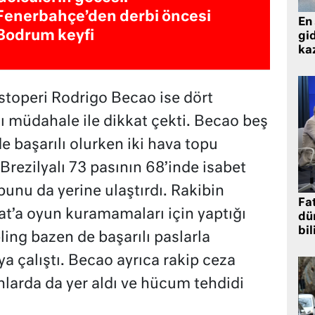
Fenerbahçe’den derbi öncesi
En 
Bodrum keyfi
gid
ka
 stoperi Rodrigo Becao ise dört
ı müdahale ile dikkat çekti. Becao beş
 başarılı olurken iki hava topu
rezilyalı 73 pasının 68’inde isabet
bunu da yerine ulaştırdı. Rakibin
Fat
t’a oyun kuramamaları için yaptığı
dü
bil
ling bazen de başarılı paslarla
 çalıştı. Becao ayrıca rakip ceza
nlarda da yer aldı ve hücum tehdidi