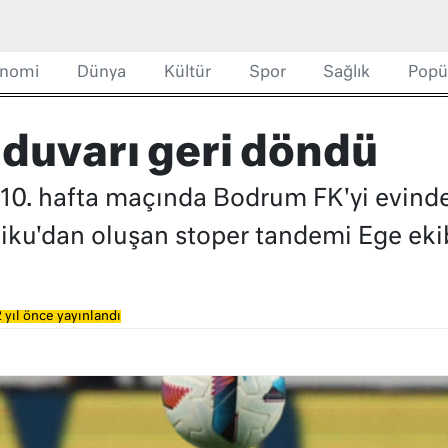
nomi
Dünya
Kültür
Spor
Sağlık
Popü
duvarı geri döndü
10. hafta maçında Bodrum FK'yi evinde
iku'dan oluşan stoper tandemi Ege eki
 yıl önce yayınlandı