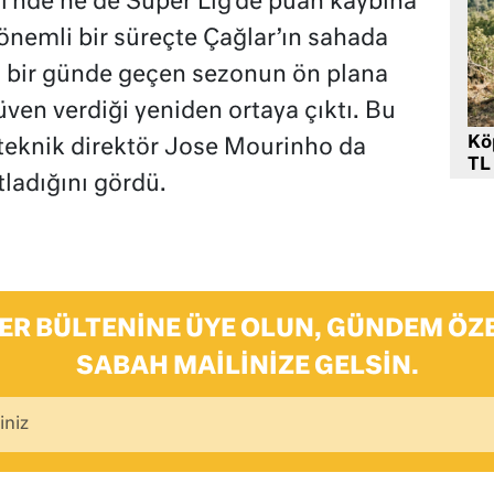
i’nde ne de Süper Lig’de puan kaybına
nemli bir süreçte Çağlar’ın sahada
ği bir günde geçen sezonun ön plana
güven verdiği yeniden ortaya çıktı. Bu
Kö
 teknik direktör Jose Mourinho da
TL
tladığını gördü.
ER BÜLTENINE ÜYE OLUN, GÜNDEM ÖZE
SABAH MAILINIZE GELSIN.