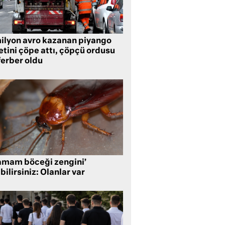
milyon avro kazanan piyango
etini çöpe attı, çöpçü ordusu
ferber oldu
amam böceği zengini’
bilirsiniz: Olanlar var