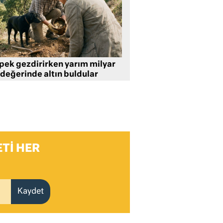
pek gezdirirken yarım milyar
 değerinde altın buldular
TI HER
Kaydet