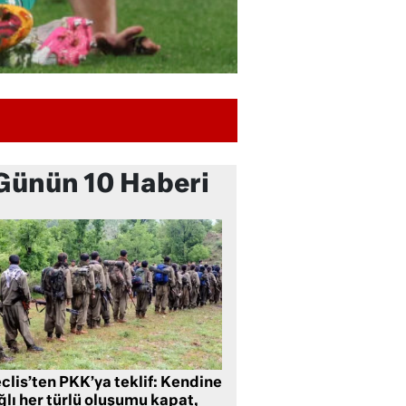
Günün 10 Haberi
clis’ten PKK’ya teklif: Kendine
lı her türlü oluşumu kapat,