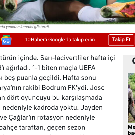
a yeniden kendini gösterdi.
Takip Et
10Haber'i Google'da takip edin
rün içinde. Sarı-lacivertliler hafta içi
ı ağırladı. 1-1 biten maçla UEFA
ı beş puanla geçildi. Hafta sonu
rya’nın rakibi Bodrum FK’ydi. Jose
n dört oyuncuyu bu karşılaşmada
sı nedeniyle kadroda yoktu. Jayden
 ve Çağlar’ın rotasyon nedeniyle
bahçe taraftarı, geçen sezon
Me
bağ