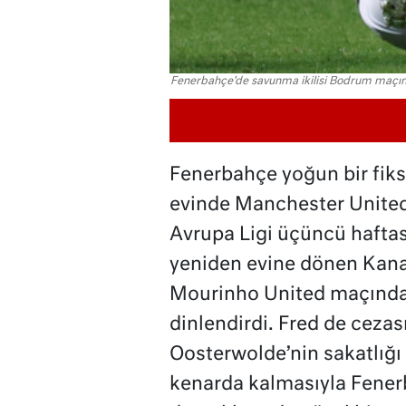
Fenerbahçe'de savunma ikilisi Bodrum maçınd
Fenerbahçe yoğun bir fikstü
evinde Manchester United’
Avrupa Ligi üçüncü haftas
yeniden evine dönen Kana
Mourinho United maçında
dinlendirdi. Fred de ceza
Oosterwolde’nin sakatlığı
kenarda kalmasıyla Fener