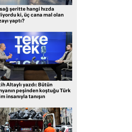
sağ şeritte hangi hızda
iyordu ki, üç cana mal olan
zayı yaptı?
ih Altaylı yazdı: Bütün
nyanın peşinden koştuğu Türk
im insanıyla tanışın