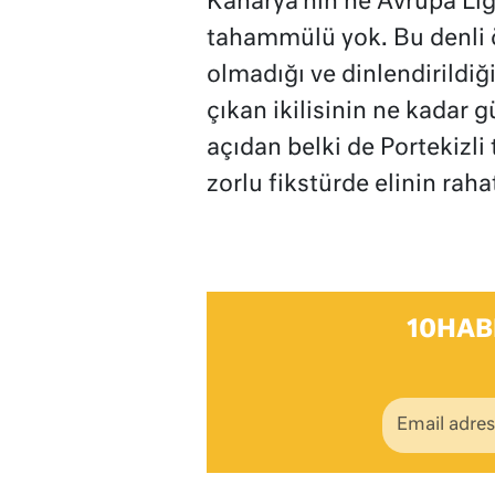
Kanarya’nın ne Avrupa Lig
tahammülü yok. Bu denli ö
olmadığı ve dinlendirildi
çıkan ikilisinin ne kadar 
açıdan belki de Portekizli
zorlu fikstürde elinin raha
10HAB