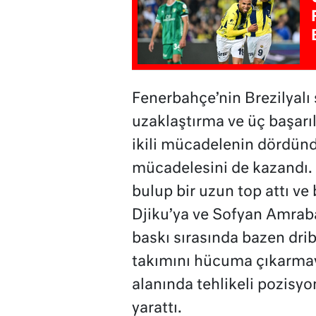
Fenerbahçe’nin Brezilyalı
uzaklaştırma ve üç başarıl
ikili mücadelenin dördünde
mücadelesini de kazandı. B
bulup bir uzun top attı ve 
Djiku’ya ve Sofyan Amraba
baskı sırasında bazen drib
takımını hücuma çıkarmaya
alanında tehlikeli pozisyo
yarattı.