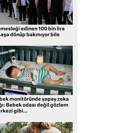
mesleği edinen 100 bin lira
aşa dönüp bakmıyor bile
bek monitöründe yapay zeka
ğı: Bebek odası değil gözlem
rkezi gibi…