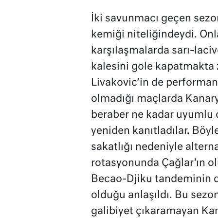
İki savunmacı geçen sezo
kemiği niteliğindeydi. On
karşılaşmalarda sarı-lacive
kalesini gole kapatmakta
Livakovic’in de performans
olmadığı maçlarda Kanarya
beraber ne kadar uyumlu 
yeniden kanıtladılar. Böy
sakatlığı nedeniyle altern
rotasyonunda Çağlar’ın ol
Becao-Djiku tandeminin de
olduğu anlaşıldı. Bu sezo
galibiyet çıkaramayan Ka