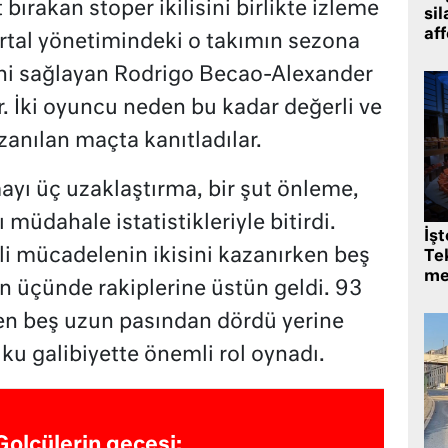
bırakan stoper ikilisini birlikte izleme
sil
af
artal yönetimindeki o takımın sezona
sini sağlayan Rodrigo Becao-Alexander
lar. İki oyuncu neden bu kadar değerli ve
anılan maçta kanıtladılar.
ayı üç uzaklaştırma, bir şut önleme,
 müdahale istatistikleriyle bitirdi.
İş
kili mücadelenin ikisini kazanırken beş
Tek
me
 üçünde rakiplerine üstün geldi. 93
ken beş uzun pasından dördü yerine
jiku galibiyette önemli rol oynadı.
Golcülerin gecesi: