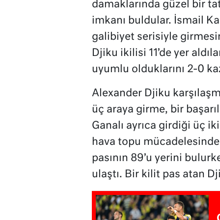
damaklarında güzel bir tat 
imkanı buldular. İsmail K
galibiyet serisiyle girme
Djiku ikilisi 11’de yer aldı
uyumlu olduklarını 2-0 kaz
Alexander Djiku karşılaşm
üç araya girme, bir başarılı
Ganalı ayrıca girdiği üç i
hava topu mücadelesinden
pasının 89’u yerini bulur
ulaştı. Bir kilit pas atan D