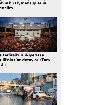
ahını bırak, mensuplarını
fedelim
te Terörsüz Türkiye Yasa
lifi’nin tüm detayları: Tam
tin