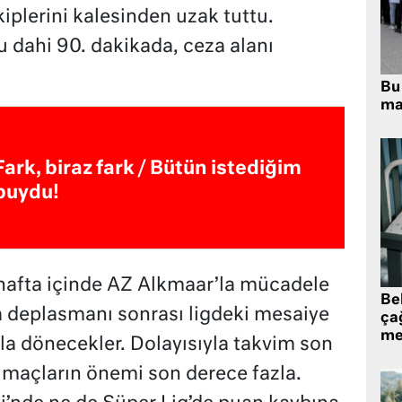
kiplerini kalesinden uzak tuttu.
u dahi 90. dakikada, ceza alanı
Bu 
ma
Fark, biraz fark / Bütün istediğim
buydu!
afta içinde AZ Alkmaar’la mücadele
Be
a deplasmanı sonrası ligdeki mesaiye
ça
me
a dönecekler. Dolayısıyla takvim son
 maçların önemi son derece fazla.