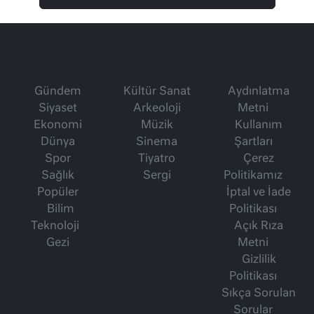
Gündem
Kültür Sanat
Aydınlatma
Siyaset
Arkeoloji
Metni
Ekonomi
Müzik
Kullanım
Dünya
Sinema
Şartları
Spor
Tiyatro
Çerez
Sağlık
Sergi
Politikamız
Popüler
İptal ve İade
Bilim
Politikası
Teknoloji
Açık Rıza
Gezi
Metni
Gizlilik
Politikası
Sıkça Sorulan
Sorular