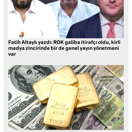
Fatih Altaylı yazdı: ROK galiba itirafçı oldu, kirli
medya zincirinde bir de genel yayın yönetmeni
var