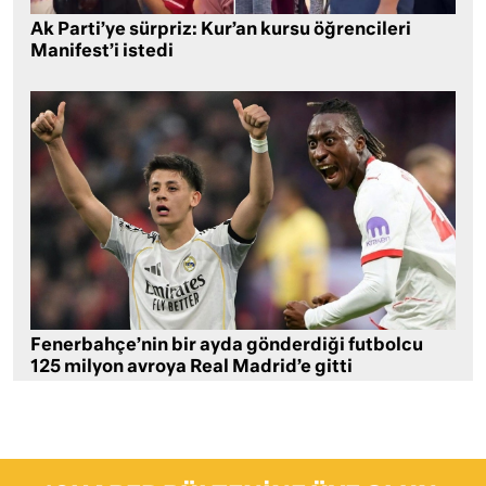
Ak Parti’ye sürpriz: Kur’an kursu öğrencileri
Manifest’i istedi
Fenerbahçe’nin bir ayda gönderdiği futbolcu
125 milyon avroya Real Madrid’e gitti