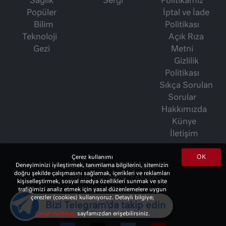
Sağlık
Sergi
Politikamız
Popüler
İptal ve İade
Bilim
Politikası
Teknoloji
Açık Rıza
Gezi
Metni
Gizlilik
Politikası
Sıkça Sorulan
Sorular
Hakkımızda
Künye
İletişim
OK
Çerez kullanımı
İsmet Berkan Yazıları
Deneyiminizi iyileştirmek, tanımlama bilgilerini, sitemizin
doğru şekilde çalışmasını sağlamak, içerikleri ve reklamları
Ertuğrul Özkök Yazıları
kişiselleştirmek, sosyal medya özellikleri sunmak ve site
Haftalık Gazete
trafiğimizi analiz etmek için yasal düzenlemelere uygun
çerezler (cookies) kullanıyoruz. Detaylı bilgiye;
Bizi Telegram'da takip edin
Çerez Politikası
sayfamızdan erişebilirsiniz.