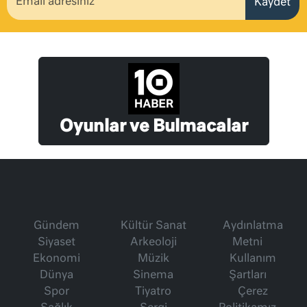
Kaydet
Oyunlar ve Bulmacalar
Gündem
Kültür Sanat
Aydınlatma
Siyaset
Arkeoloji
Metni
Ekonomi
Müzik
Kullanım
Dünya
Sinema
Şartları
Spor
Tiyatro
Çerez