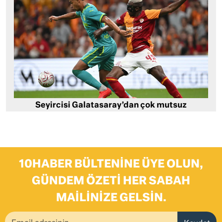
Seyircisi Galatasaray’dan çok mutsuz
10HABER BÜLTENINE ÜYE OLUN,
GÜNDEM ÖZETI HER SABAH
MAILINIZE GELSIN.