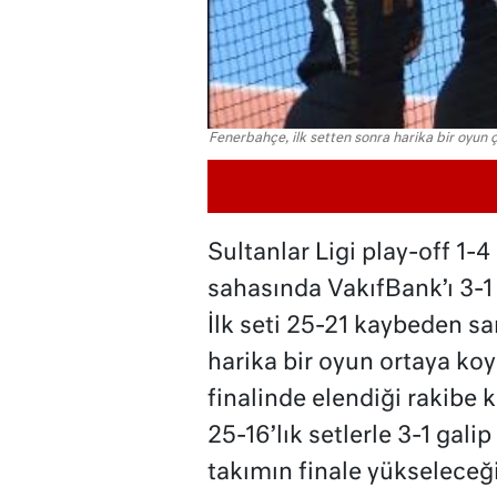
Fenerbahçe, ilk setten sonra harika bir oyun ç
Sultanlar Ligi play-off 1-
sahasında VakıfBank’ı 3-1
İlk seti 25-21 kaybeden sarı
harika bir oyun ortaya ko
finalinde elendiği rakibe 
25-16’lık setlerle 3-1 galip
takımın finale yükseleceğ