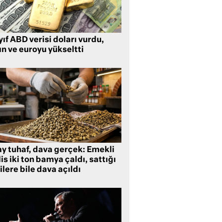
ıf ABD verisi doları vurdu,
ın ve euroyu yükseltti
ay tuhaf, dava gerçek: Emekli
is iki ton bamya çaldı, sattığı
ilere bile dava açıldı