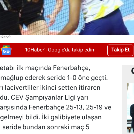
ıkardı.
Takip Et
10Haber'i Google'da takip edin
4 etabı ilk maçında Fenerbahçe,
 mağlup ederek seride 1-0 öne geçti.
 lacivertliler ikinci setten itiraren
ydu. CEV Şampıyanlar Ligi yarı
karşısında Fenerbahçe 25-13, 25-19 ve
 gelmeyi bildi. İki galibiyete ulaşan
i seride bundan sonraki maç 5