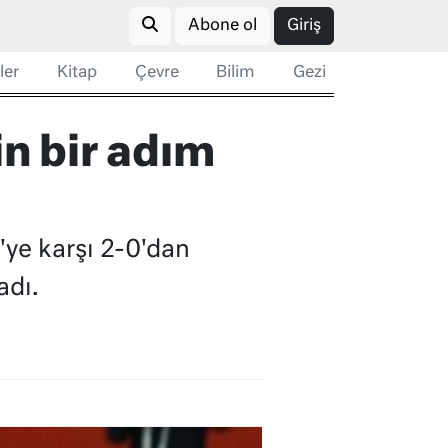
Abone ol
Giriş
ler
Kitap
Çevre
Bilim
Gezi
in bir adım
'ye karşı 2-0'dan
adı.