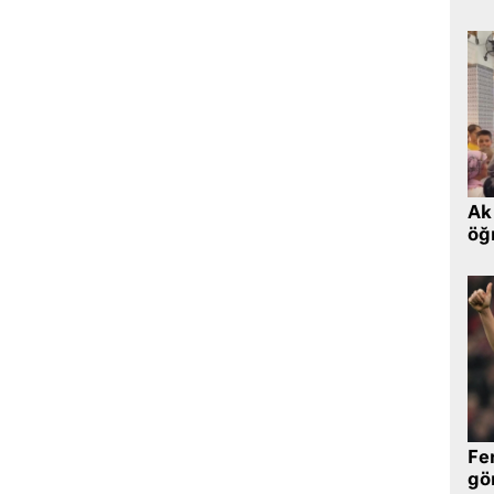
Ak 
öğr
Fe
gö