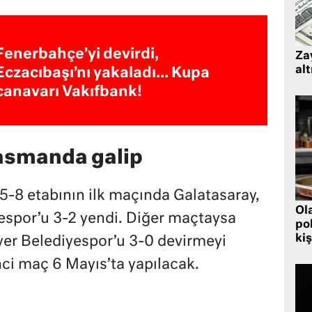
Fenerbahçe’yi devirdi,
Zay
alt
Eczacıbaşı’nı yakaladı… Kupa
canavarı Vakıfbank!
asmanda galip
f 5-8 etabının ilk maçında Galatasaray,
Ol
espor’u 3-2 yendi. Diğer maçtaysa
pol
kiş
ıyer Belediyespor’u 3-0 devirmeyi
nci maç 6 Mayıs’ta yapılacak.