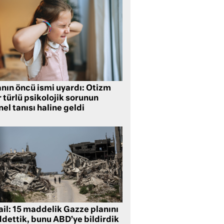
anın öncü ismi uyardı: Otizm
 türlü psikolojik sorunun
el tanısı haline geldi
ail: 15 maddelik Gazze planını
ddettik, bunu ABD’ye bildirdik