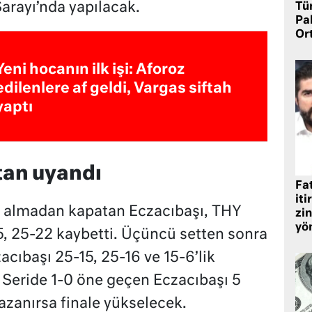
arayı’nda yapılacak.
Tü
Pa
Or
Yeni hocanın ilk işi: Aforoz
edilenlere af geldi, Vargas siftah
yaptı
tan uyandı
Fat
iti
i almadan kapatan Eczacıbaşı, THY
zin
yö
-25, 25-22 kaybetti. Üçüncü setten sonra
acıbaşı 25-15, 25-16 ve 15-6’lik
. Seride 1-0 öne geçen Eczacıbaşı 5
azanırsa finale yükselecek.