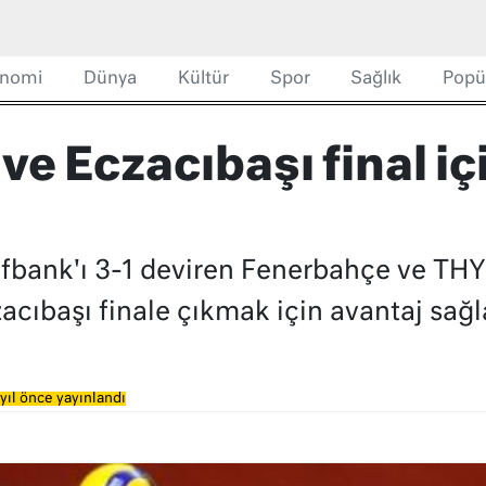
nomi
Dünya
Kültür
Spor
Sağlık
Popü
e Eczacıbaşı final iç
ıfbank'ı 3-1 deviren Fenerbahçe ve THY
cıbaşı finale çıkmak için avantaj sağl
yıl önce yayınlandı