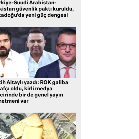
rkiye-Suudi Arabistan-
kistan güvenlik paktı kuruldu,
tadoğu’da yeni güç dengesi
ih Altaylı yazdı: ROK galiba
rafçı oldu, kirli medya
cirinde bir de genel yayın
netmeni var