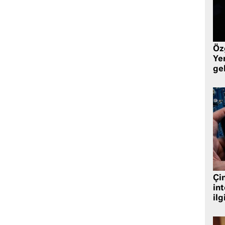
Öz
Yen
ge
Çin
in
ilg