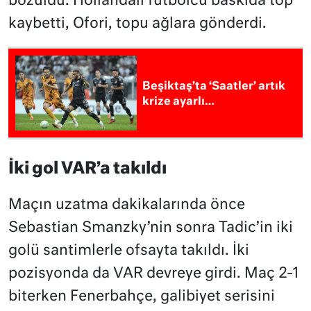
bozuldu. Hollandalı futbolcu baskıda top
kaybetti, Ofori, topu ağlara gönderdi.
Beşiktaş’ta ‘Saatler’ artık
krize ayarlı…
İki gol VAR’a takıldı
Maçın uzatma dakikalarında önce
Sebastian Smanzky’nin sonra Tadic’in iki
golü santimlerle ofsayta takıldı. İki
pozisyonda da VAR devreye girdi. Maç 2-1
biterken Fenerbahçe, galibiyet serisini