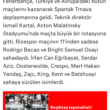
Fenerbahçe, Türkiye ve Avrupa’daki bütün
maçlarını kazanarak Spartak Trnava
deplasmanına geldi. Teknik direktör
İsmail Kartal, Anton Malatinsky
Stadyumu’nda maçta büyük bir rotasyona
gitti. Rizespor maçının 11’inden sadese
Rodrigo Becao ve Bright Samuel Osayi
sahadaydı. İrfan Can Eğribayat, Serdar
Aziz, Oosterwolde, Crespo, Mert Hakan
Yandaş, Zajc, King, Kent ve Batshuayi
sahaya sürülen isimlerdi.
Beşiktaş tepetaklak!