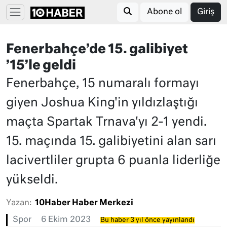
Abone ol
Giriş
Fenerbahçe’de 15. galibiyet
’15’le geldi
Fenerbahçe, 15 numaralı formayı
giyen Joshua King'in yıldızlaştığı
maçta Spartak Trnava'yı 2-1 yendi.
15. maçında 15. galibiyetini alan sarı
lacivertliler grupta 6 puanla liderliğe
yükseldi.
Yazan:
10Haber Haber Merkezi
Spor
6 Ekim 2023
Bu haber 3 yıl önce yayınlandı