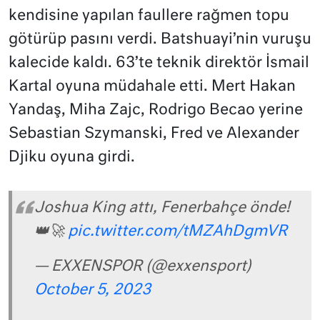
kendisine yapılan faullere rağmen topu
götürüp pasını verdi. Batshuayi’nin vuruşu
kalecide kaldı. 63’te teknik direktör İsmail
Kartal oyuna müdahale etti. Mert Hakan
Yandaş, Miha Zajc, Rodrigo Becao yerine
Sebastian Szymanski, Fred ve Alexander
Djiku oyuna girdi.
Joshua King attı, Fenerbahçe önde!
👑🚀
pic.twitter.com/tMZAhDgmVR
— EXXENSPOR (@exxensport)
October 5, 2023