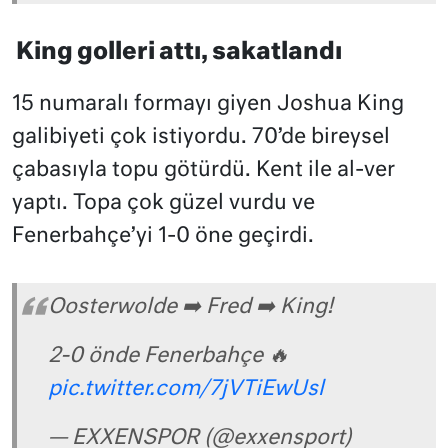
King golleri attı, sakatlandı
15 numaralı formayı giyen Joshua King
galibiyeti çok istiyordu. 70’de bireysel
çabasıyla topu götürdü. Kent ile al-ver
yaptı. Topa çok güzel vurdu ve
Fenerbahçe’yi 1-0 öne geçirdi.
Oosterwolde ➡️ Fred ➡️ King!
2-0 önde Fenerbahçe 🔥
pic.twitter.com/7jVTiEwUsl
— EXXENSPOR (@exxensport)