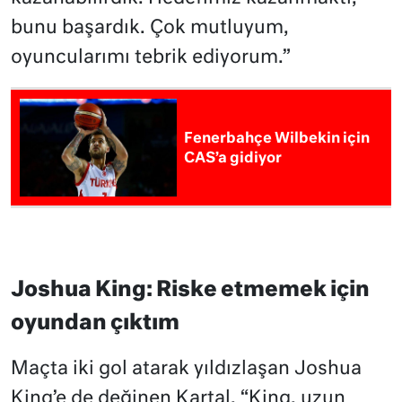
bunu başardık. Çok mutluyum,
oyuncularımı tebrik ediyorum.”
Fenerbahçe Wilbekin için
CAS’a gidiyor
Joshua King: Riske etmemek için
oyundan çıktım
Maçta iki gol atarak yıldızlaşan Joshua
King’e de değinen Kartal, “King, uzun