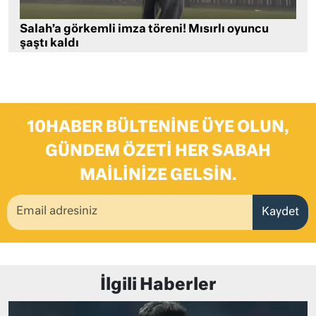
Salah’a görkemli imza töreni! Mısırlı oyuncu
şaştı kaldı
10HABER BÜLTENINE ÜYE OLUN,
GÜNDEM ÖZETI HER SABAH
MAILINIZE GELSIN.
Kaydet
İlgili Haberler