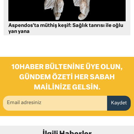
Aspendos’ta müthiş keşif: Sağlık tanrısı ile oğlu
yan yana
10HABER BÜLTENINE ÜYE OLUN,
GÜNDEM ÖZETI HER SABAH
MAILINIZE GELSIN.
Kaydet