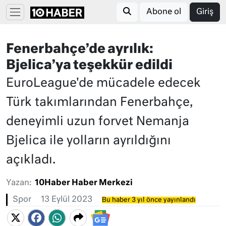
Abone ol
Giriş
Fenerbahçe’de ayrılık:
Bjelica’ya teşekkür edildi
EuroLeague'de mücadele edecek
Türk takımlarından Fenerbahçe,
deneyimli uzun forvet Nemanja
Bjelica ile yolların ayrıldığını
açıkladı.
Yazan:
10Haber Haber Merkezi
Spor
13 Eylül 2023
Bu haber 3 yıl önce yayınlandı