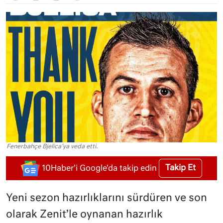
Fenerbahçe Bjelica'ya veda etti.
Takip Et
10Haber'i Google'da takip edin
Yeni sezon hazırlıklarını sürdüren ve son
olarak Zenit’le oynanan hazırlık