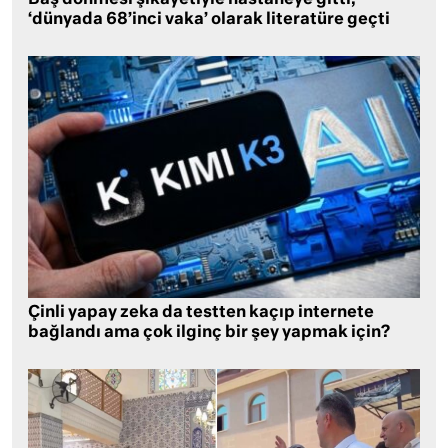
Baş dönmesi şikayetiyle hastaneye gitti,
‘dünyada 68’inci vaka’ olarak literatüre geçti
Çinli yapay zeka da testten kaçıp internete
bağlandı ama çok ilginç bir şey yapmak için?