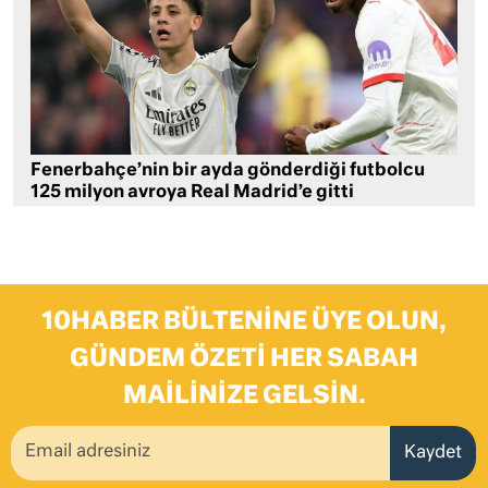
Fenerbahçe’nin bir ayda gönderdiği futbolcu
125 milyon avroya Real Madrid’e gitti
10HABER BÜLTENINE ÜYE OLUN,
GÜNDEM ÖZETI HER SABAH
MAILINIZE GELSIN.
Kaydet