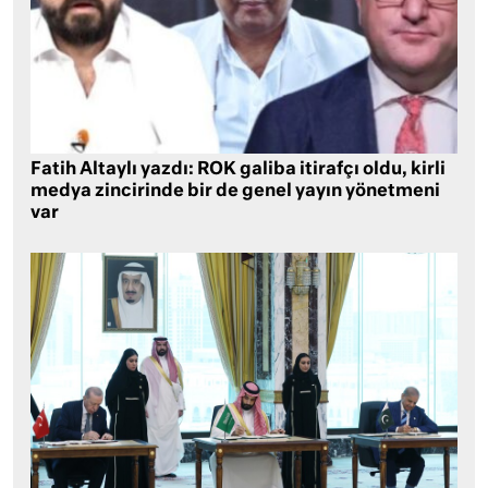
Fatih Altaylı yazdı: ROK galiba itirafçı oldu, kirli
medya zincirinde bir de genel yayın yönetmeni
var