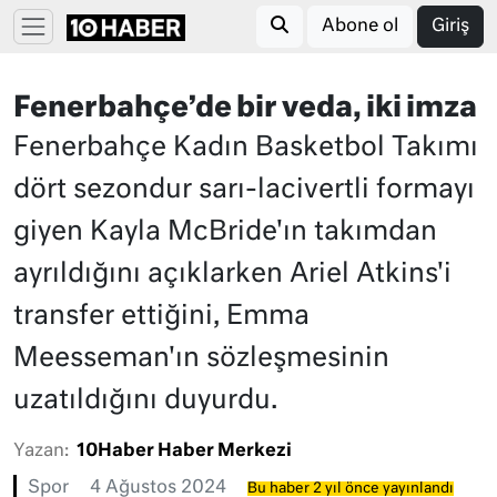
Abone ol
Giriş
Fenerbahçe’de bir veda, iki imza
Fenerbahçe Kadın Basketbol Takımı
dört sezondur sarı-lacivertli formayı
giyen Kayla McBride'ın takımdan
ayrıldığını açıklarken Ariel Atkins'i
transfer ettiğini, Emma
Meesseman'ın sözleşmesinin
uzatıldığını duyurdu.
Yazan:
10Haber Haber Merkezi
Spor
4 Ağustos 2024
Bu haber 2 yıl önce yayınlandı