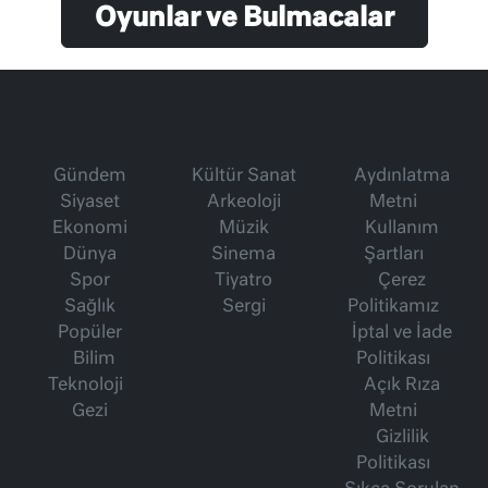
Oyunlar ve Bulmacalar
Gündem
Kültür Sanat
Aydınlatma
Siyaset
Arkeoloji
Metni
Ekonomi
Müzik
Kullanım
Dünya
Sinema
Şartları
Spor
Tiyatro
Çerez
Sağlık
Sergi
Politikamız
Popüler
İptal ve İade
Bilim
Politikası
Teknoloji
Açık Rıza
Gezi
Metni
Gizlilik
Politikası