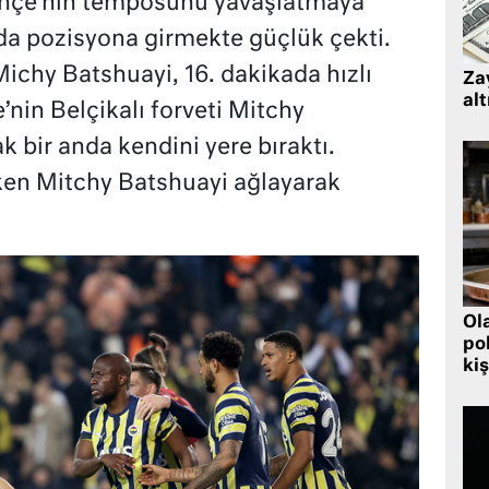
ahçe’nin temposunu yavaşlatmaya
ımda pozisyona girmekte güçlük çekti.
ichy Batshuayi, 16. dakikada hızlı
Zay
alt
nin Belçikalı forveti Mitchy
k bir anda kendini yere bıraktı.
ken Mitchy Batshuayi ağlayarak
Ol
pol
kiş