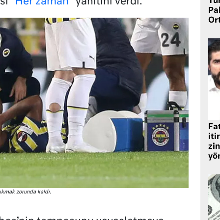
ı “
Her zaman
” yanıtını verdi.
Tü
Pa
Or
Fat
iti
zin
yö
çıkmak zorunda kaldı.