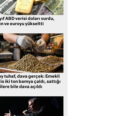
ıf ABD verisi doları vurdu,
ın ve euroyu yükseltti
ay tuhaf, dava gerçek: Emekli
is iki ton bamya çaldı, sattığı
ilere bile dava açıldı