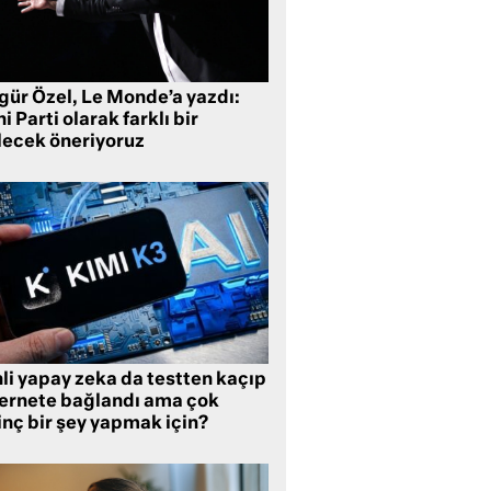
gür Özel, Le Monde’a yazdı:
i Parti olarak farklı bir
lecek öneriyoruz
li yapay zeka da testten kaçıp
ternete bağlandı ama çok
inç bir şey yapmak için?