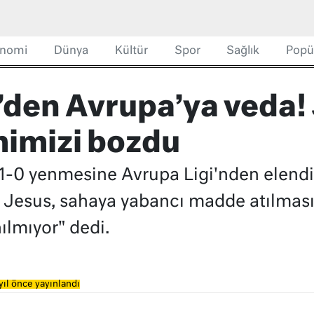
nomi
Dünya
Kültür
Spor
Sağlık
Popü
den Avrupa’ya veda!
mimizi bozdu
1-0 yenmesine Avrupa Ligi'nden elendi. 
 Jesus, sahaya yabancı madde atılması
ılmıyor" dedi.
yıl önce yayınlandı