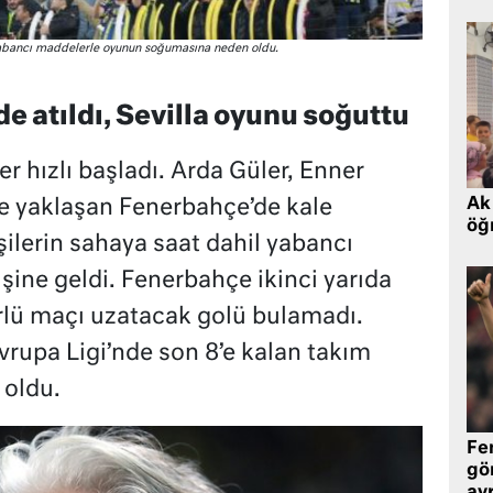
 yabancı maddelerle oyunun soğumasına neden oldu.
 atıldı, Sevilla oyunu soğuttu
iler hızlı başladı. Arda Güler, Enner
Ak 
le yaklaşan Fenerbahçe’de kale
öğr
ilerin sahaya saat dahil yabancı
şine geldi. Fenerbahçe ikinci yarıda
türlü maçı uzatacak golü bulamadı.
vrupa Ligi’nde son 8’e kalan takım
 oldu.
Fe
gö