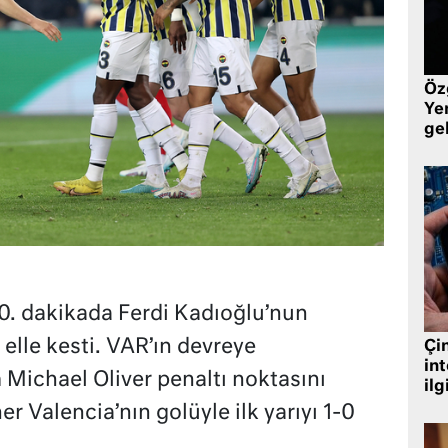
Öz
Yen
ge
. dakikada Ferdi Kadıoğlu’nun
 elle kesti. VAR’ın devreye
Çin
in
Michael Oliver penaltı noktasını
ilg
r Valencia’nın golüyle ilk yarıyı 1-0