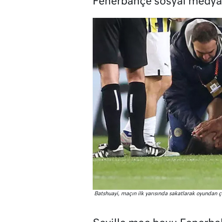
Fenerbahçe sosyal medyas
Batshuayi, maçın ilk yarısında sakatlarak oyundan 