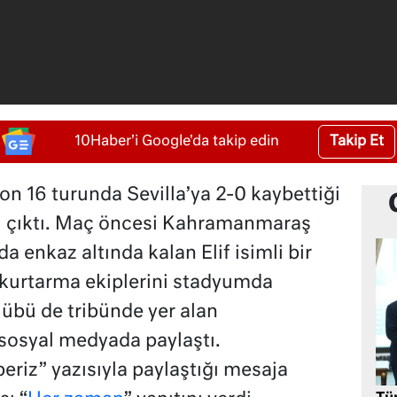
Takip Et
10Haber'i Google'da takip edin
on 16 turunda Sevilla’ya 2-0 kaybettiği
lı çıktı. Maç öncesi Kahramanmaraş
enkaz altında kalan Elif isimli bir
kurtarma ekiplerini stadyumda
lübü de tribünde yer alan
sosyal medyada paylaştı.
eriz” yazısıyla paylaştığı mesaja