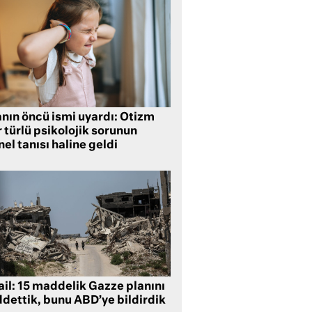
anın öncü ismi uyardı: Otizm
 türlü psikolojik sorunun
el tanısı haline geldi
ail: 15 maddelik Gazze planını
ddettik, bunu ABD’ye bildirdik