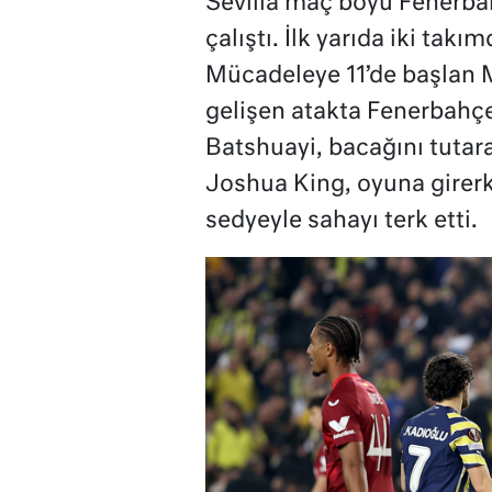
Sevilla maç boyu Fenerb
çalıştı. İlk yarıda iki tak
Mücadeleye 11’de başlan M
gelişen atakta Fenerbahçe’
Batshuayi, bacağını tutara
Joshua King, oyuna girer
sedyeyle sahayı terk etti.