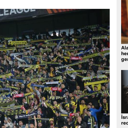
Al
her
gen
İsr
re