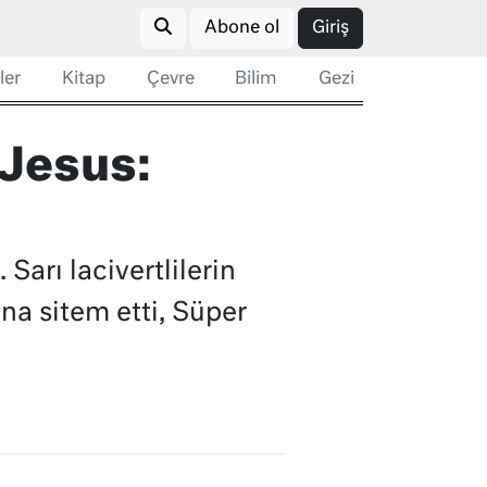
Abone ol
Giriş
ler
Kitap
Çevre
Bilim
Gezi
 Jesus:
Sarı lacivertlilerin
na sitem etti, Süper