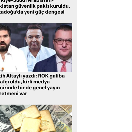
rkiye-Suudi Arabistan-
kistan güvenlik paktı kuruldu,
tadoğu’da yeni güç dengesi
ih Altaylı yazdı: ROK galiba
rafçı oldu, kirli medya
cirinde bir de genel yayın
netmeni var