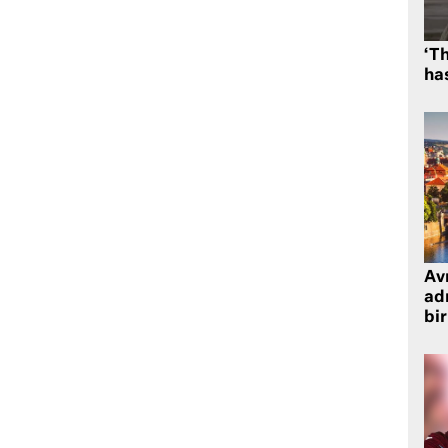
‘Th
has
Avr
adr
bir