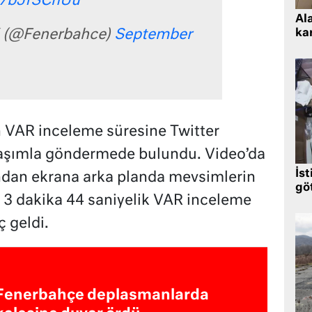
/C7bJfSCnUu
Al
kar
 (@Fenerbahce)
September
VAR inceleme süresine Twitter
ylaşımla göndermede bulundu. Video’da
İst
ndan ekrana arka planda mevsimlerin
gö
ve 3 dakika 44 saniyelik VAR inceleme
ç geldi.
Fenerbahçe deplasmanlarda