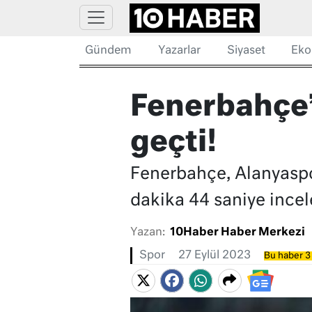
Gündem
Yazarlar
Siyaset
Eko
Fenerbahçe
geçti!
Fenerbahçe, Alanyaspo
dakika 44 saniye ince
Yazan:
10Haber Haber Merkezi
Spor
27 Eylül 2023
Bu haber 3 