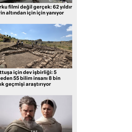
ku filmi değil gerçek: 62 yıldır
in altından için için yanıyor
tuşa için dev işbirliği: 5
eden 55 bilim insanı 8 bin
lık geçmişi araştırıyor