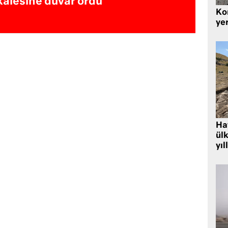
kalesine duvar ördü
Kor
yer
Hat
ülk
yıl