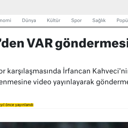
nomi
Dünya
Kültür
Spor
Sağlık
Popü
’den VAR göndermesi
r karşılaşmasında İrfancan Kahveci'n
lenmesine video yayınlayarak gönderme
yıl önce yayınlandı