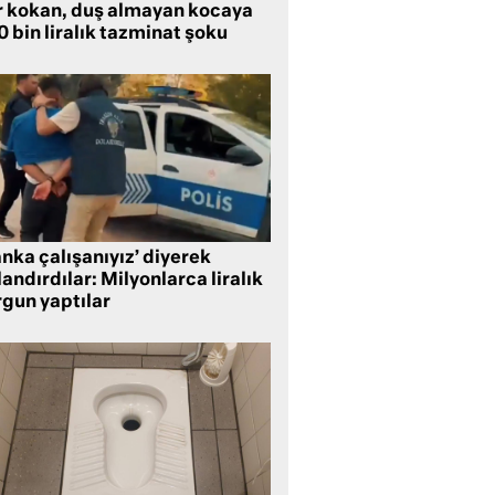
r kokan, duş almayan kocaya
 bin liralık tazminat şoku
nka çalışanıyız’ diyerek
andırdılar: Milyonlarca liralık
rgun yaptılar