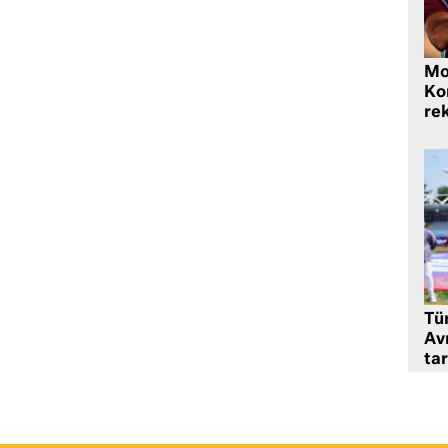
Mo
Ko
rek
Tü
Av
tar