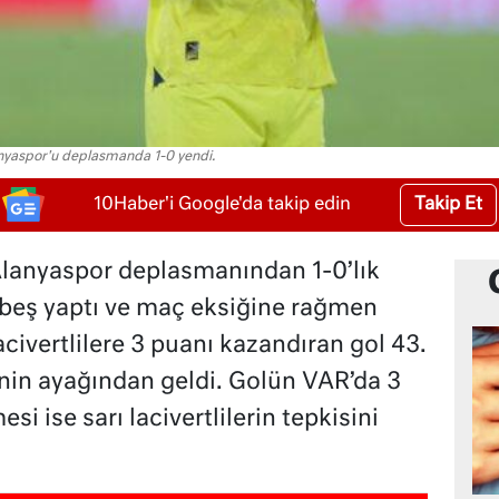
anyaspor'u deplasmanda 1-0 yendi.
Takip Et
10Haber'i Google'da takip edin
lanyaspor deplasmanından 1-0’lık
 beş yaptı ve maç eksiğine rağmen
lacivertlilere 3 puanı kazandıran gol 43.
nin ayağından geldi. Golün VAR’da 3
i ise sarı lacivertlilerin tepkisini