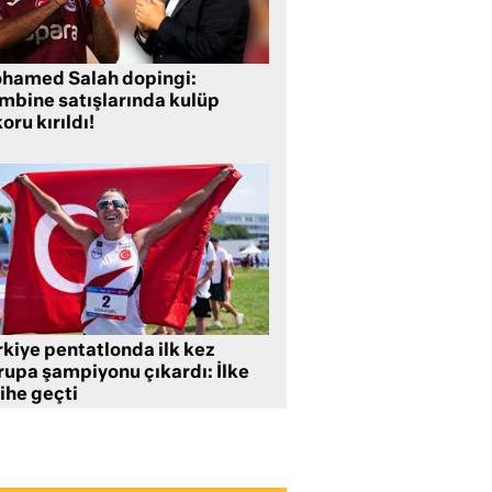
hamed Salah dopingi:
mbine satışlarında kulüp
oru kırıldı!
rkiye pentatlonda ilk kez
rupa şampiyonu çıkardı: İlke
ihe geçti