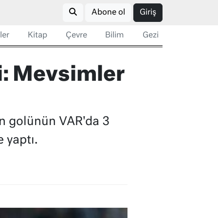
Abone ol
Giriş
ler
Kitap
Çevre
Bilim
Gezi
: Mevsimler
in golünün VAR'da 3
 yaptı.