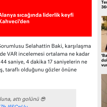
Te
360
Alanya sıcağında liderlik keyfi
Kahveci’den
orumlusu Selahattin Baki, karşılaşma
erde VAR incelemesi ortalama ne kadar
‘Ba
dol
44 saniye, 4 dakika 17 saniyelerin ne
vu
ş, taraflı olduğunu gözler önüne
luna, attı golünü 😎