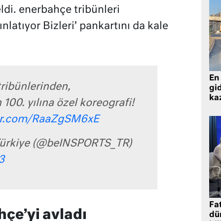
ldi. enerbahçe tribünleri
nlatıyor Bizleri’ pankartını da kale
En 
ribünlerinden,
gid
ka
100. yılına özel koreografi!
ter.com/RaaZgSM6xE
ürkiye (@beINSPORTS_TR)
3
Fat
çe’yi avladı
dü