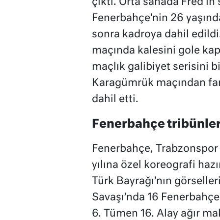
çıktı. Orta sahada Fred’in
Fenerbahçe’nin 26 yaşınd
sonra kadroya dahil edildi
maçında kalesini gole kap
maçlık galibiyet serisini b
Karagümrük maçından farkl
dahil etti.
Fenerbahçe tribünler
Fenerbahçe, Trabzonspor 
yılına özel koreografi haz
Türk Bayrağı’nın görselleri
Savaşı’nda 16 Fenerbahçeli
6. Tümen 16. Alay ağır mak