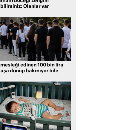
amam böceği zengini’
bilirsiniz: Olanlar var
mesleği edinen 100 bin lira
aşa dönüp bakmıyor bile