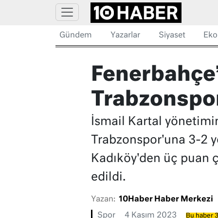
Gündem
Yazarlar
Siyaset
Eko
Fenerbahçe’
Trabzonspor 
İsmail Kartal yönetimi
Trabzonspor'una 3-2 ye
Kadıköy'den üç puan çı
edildi.
Yazan:
10Haber Haber Merkezi
Spor
4 Kasım 2023
Bu haber 3