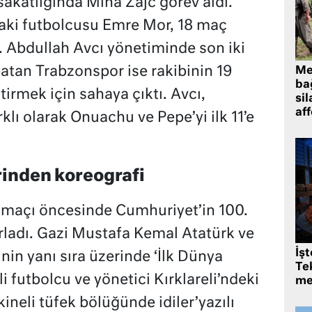
 sakatlığında Miha Zajc görev aldı.
aki futbolcusu Emre Mor, 18 maç
. Abdullah Avcı yönetiminde son iki
atan Trabzonspor ise rakibinin 19
Me
bağ
itirmek için sahaya çıktı. Avcı,
sil
af
ı olarak Onuachu ve Pepe’yi ilk 11’e
inden koreografi
maçı öncesinde Cumhuriyet’in 100.
ırladı. Gazi Mustafa Kemal Atatürk ve
İş
nin yanı sıra üzerinde ‘İlk Dünya
Tek
 futbolcu ve yönetici Kırklareli’ndeki
me
ineli tüfek bölüğünde idiler’yazılı