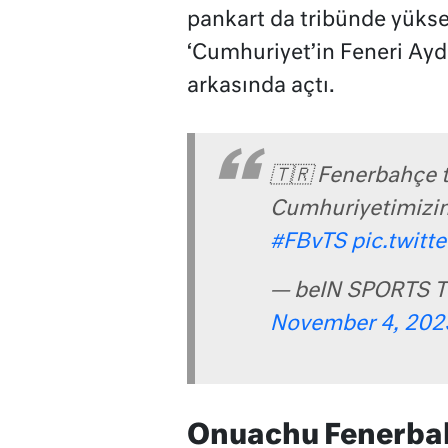
pankart da tribünde yükse
‘Cumhuriyet’in Feneri Aydı
arkasında açtı.
🇹🇷 Fenerbahçe t
Cumhuriyetimizin 
#FBvTS
pic.twit
— beIN SPORTS T
November 4, 202
Onuachu Fenerbah