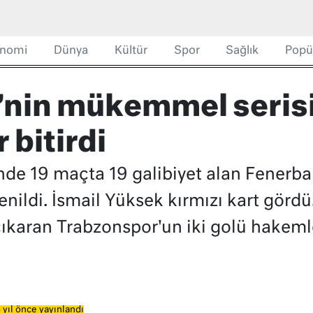
nomi
Dünya
Kültür
Spor
Sağlık
Popü
nin mükemmel serisi
bitirdi
nde 19 maçta 19 galibiyet alan Fenerba
nildi. İsmail Yüksek kırmızı kart gördü.
karan Trabzonspor'un iki golü hakemle
 yıl önce yayınlandı