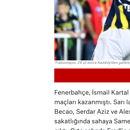
Trabzonspor, 26 yıl sonra Kadıköy'den galibiye
Fenerbahçe, İsmail Kartal
maçları kazanmıştı. Sarı l
Becao, Serdar Aziz ve Ale
sakatlığında sahaya Same