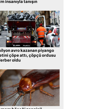
im insanıyla tanışın
milyon avro kazanan piyango
etini çöpe attı, çöpçü ordusu
ferber oldu