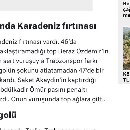
Be
ça
me
ında Karadeniz fırtınası
deniz fırtınası vardı. 46’da
aklaştıramadığı top Beraz Özdemir’in
 sert vuruşuyla Trabzonspor farkı
 golün şokunu atlatamadan 47’de bir
Kö
ardı. Saket Akaydin’in kaptırdığı
TL
Abdülkadir Ömür pasını penaltı
rdı. Onun vuruşunda top ağlara gitti.
 golü