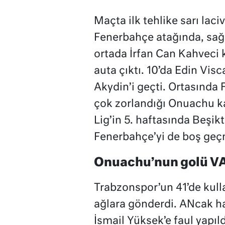
Maçta ilk tehlike sarı laci
Fenerbahçe atağında, sağ 
ortada İrfan Can Kahveci 
auta çıktı. 10’da Edin Visc
Akydin’i geçti. Ortasınd
çok zorlandığı Onuachu ka
Lig’in 5. haftasında Beşik
Fenerbahçe’yi de boş geç
Onuachu’nun golü VAR
Trabzonspor’un 41’de kul
ağlara gönderdi. ANcak 
İsmail Yüksek’e faul yapıldı