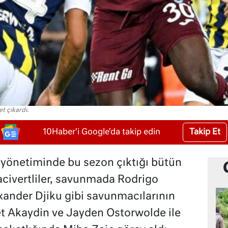
t çıkardı.
Takip Et
10Haber'i Google'da takip edin
 yönetiminde bu sezon çıktığı bütün
acivertliler, savunmada Rodrigo
xander Djiku gibi savunmacılarının
t Akaydin ve Jayden Ostorwolde ile