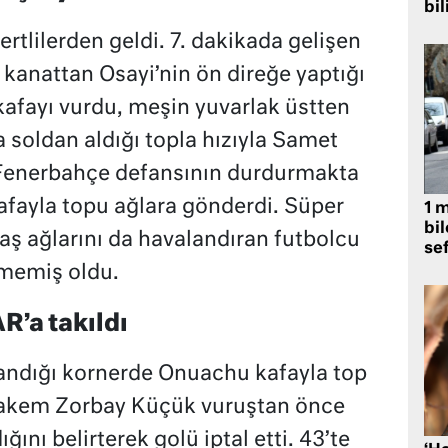
bil
vertlilerden geldi. 7. dakikada gelişen
kanattan Osayi’nin ön direğe yaptığı
kafayı vurdu, meşin yuvarlak üstten
a soldan aldığı topla hızıyla Samet
a Fenerbahçe defansının durdurmakta
fayla topu ağlara gönderdi. Süper
1 
bil
taş ağlarını da havalandıran futbolcu
se
memiş oldu.
’a takıldı
landığı kornerde Onuachu kafayla top
hakem Zorbay Küçük vuruştan önce
ğını belirterek golü iptal etti. 43’te