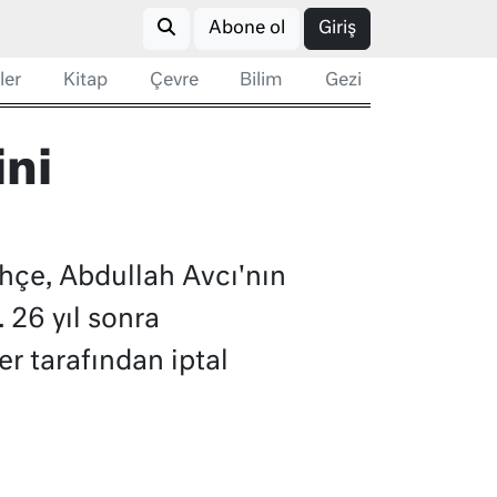
Abone ol
Giriş
ler
Kitap
Çevre
Bilim
Gezi
ni
hçe, Abdullah Avcı'nın
 26 yıl sonra
r tarafından iptal