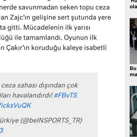
‘H
kornerde savunmadan seken topu ceza
ola
an Zajc’ın gelişine sert şutunda yere
a gitti. Mücadelenin ilk yarısı
lüğü ile tamamlandı. Oyunun ilk
n Çakır’ın koruduğu kaleye isabetli
Bu 
ma
 ceza sahası dışından çok
ğları havalandırdı!
#FBvTS
aficksVuQK
ürkiye (@beINSPORTS_TR)
3