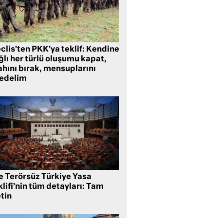
clis’ten PKK’ya teklif: Kendine
lı her türlü oluşumu kapat,
ahını bırak, mensuplarını
fedelim
te Terörsüz Türkiye Yasa
lifi’nin tüm detayları: Tam
tin