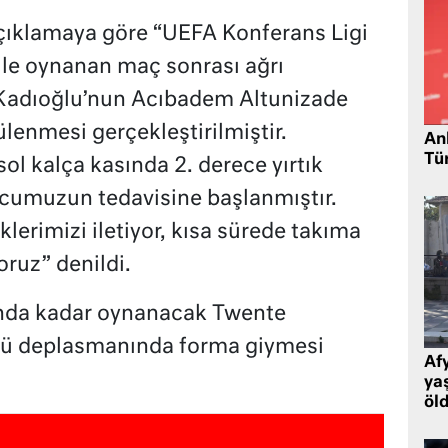
çıklamaya göre “UEFA Konferans Ligi
ile oynanan maç sonrası ağrı
i Kadıoğlu’nun Acıbadem Altunizade
enmesi gerçekleştirilmiştir.
Ank
Tü
 kalça kasında 2. derece yırtık
uncumuzun tedavisine başlanmıştır.
klerimizi iletiyor, kısa sürede takıma
ruz” denildi.
sında kadar oynanacak Twente
ü deplasmanında forma giymesi
Af
ya
öl