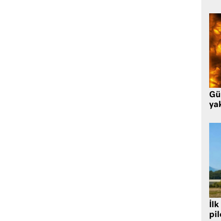
Gü
ya
İlk
pi