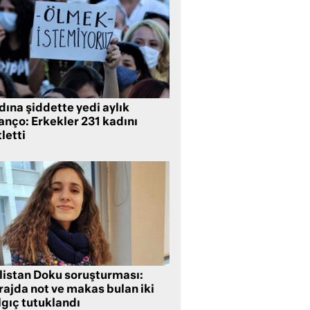
ına şiddette yedi aylık
anço: Erkekler 231 kadını
letti
listan Doku soruşturması:
rajda not ve makas bulan iki
lgıç tutuklandı