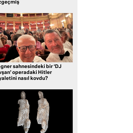
zgeçmiş
gner sahnesindeki bir ‘DJ
vşan’ operadaki Hitler
aletini nasıl kovdu?