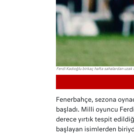
Ferdi Kadıoğlu birkaç hafta sahalardan uzak 
Fenerbahçe, sezona oynad
başladı. Milli oyuncu Ferd
derece yırtık tespit edild
başlayan isimlerden biriyd