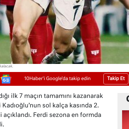
kalacak.
Takip Et
10Haber'i Google'da takip edin
ığı ilk 7 maçın tamamını kazanarak
i Kadıoğlu’nun sol kalça kasında 2.
iği açıklandı. Ferdi sezona en formda
i.