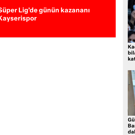
Süper Lig’de günün kazananı
Kayserispor
Kad
bil
kat
Gü
Ba
da