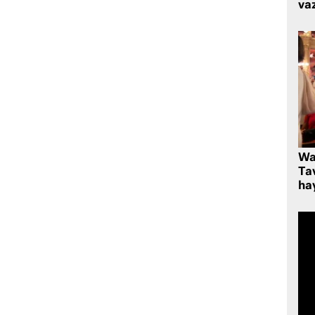
va
Wa
Ta
hay