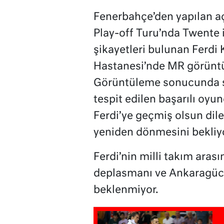
Fenerbahçe’den yapılan a
Play-off Turu’nda Twente 
şikayetleri bulunan Ferd
Hastanesi’nde MR görüntül
Görüntüleme sonucunda sol
tespit edilen başarılı oy
Ferdi’ye geçmiş olsun dile
yeniden dönmesini bekliyo
Ferdi’nin milli takım ara
deplasmanı ve Ankaragüc
beklenmiyor.