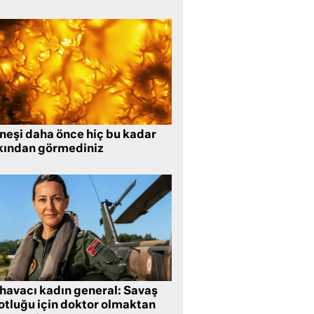
neşi daha önce hiç bu kadar
kından görmediniz
 havacı kadın general: Savaş
lotluğu için doktor olmaktan