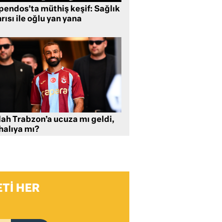
pendos’ta müthiş keşif: Sağlık
rısı ile oğlu yan yana
lah Trabzon’a ucuza mı geldi,
halıya mı?
TI HER