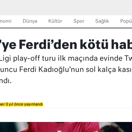
nomi
Dünya
Kültür
Spor
Sağlık
Popü
ye Ferdi’den kötü ha
igi play-off turu ilk maçında evinde T
uncu Ferdi Kadıoğlu’nun sol kalça kasın
ndı.
er 3 yıl önce yayınlandı