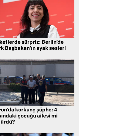
etlerde sürpriz: Berlin’de
rk Başbakan’ın ayak sesleri
yon’da korkunç şüphe: 4
şındaki çocuğu ailesi mi
dürdü?