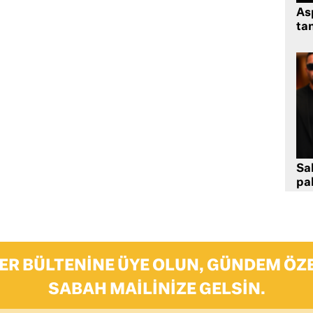
As
tan
Sa
pa
ER BÜLTENINE ÜYE OLUN, GÜNDEM ÖZE
SABAH MAILINIZE GELSIN.