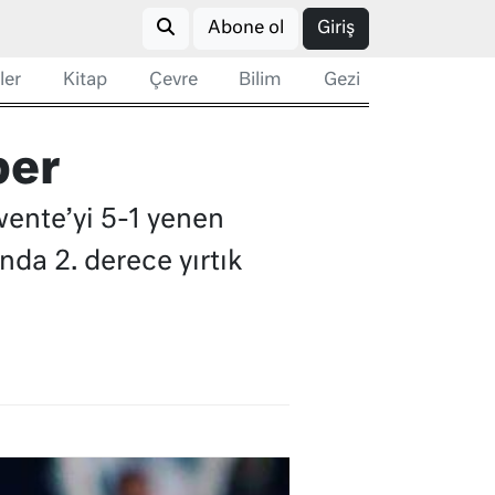
Abone ol
Giriş
ler
Kitap
Çevre
Bilim
Gezi
ber
wente’yi 5-1 yenen
da 2. derece yırtık