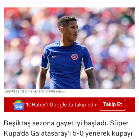
Beşiktaş'ta bir transfer daha yakın.
Takip Et
10Haber'i Google'da takip edin
Beşiktaş sezona gayet iyi başladı. Süper
Kupa’da Galatasaray’ı 5-0 yenerek kupayı