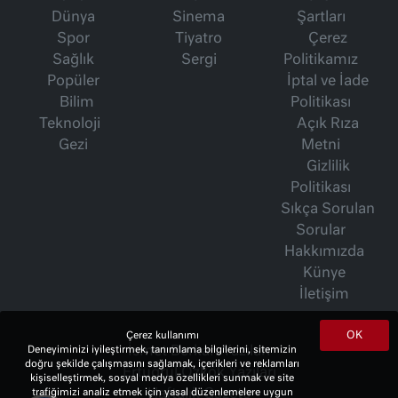
Dünya
Sinema
Şartları
Spor
Tiyatro
Çerez
Sağlık
Sergi
Politikamız
Popüler
İptal ve İade
Bilim
Politikası
Teknoloji
Açık Rıza
Gezi
Metni
Gizlilik
Politikası
Sıkça Sorulan
Sorular
Hakkımızda
Künye
İletişim
OK
Çerez kullanımı
İsmet Berkan Yazıları
Deneyiminizi iyileştirmek, tanımlama bilgilerini, sitemizin
doğru şekilde çalışmasını sağlamak, içerikleri ve reklamları
Ertuğrul Özkök Yazıları
kişiselleştirmek, sosyal medya özellikleri sunmak ve site
Haftalık Gazete
trafiğimizi analiz etmek için yasal düzenlemelere uygun