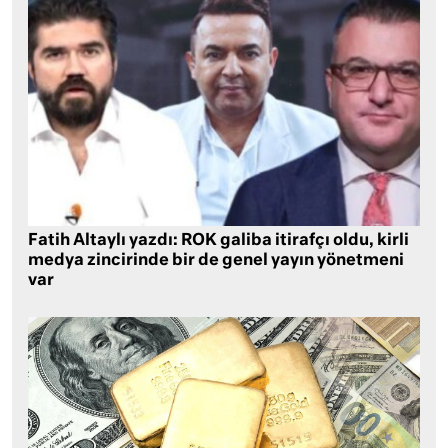
Fatih Altaylı yazdı: ROK galiba itirafçı oldu, kirli
medya zincirinde bir de genel yayın yönetmeni
var