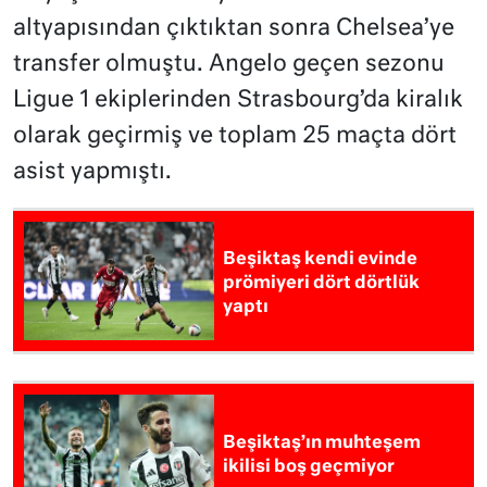
altyapısından çıktıktan sonra Chelsea’ye
transfer olmuştu. Angelo geçen sezonu
Ligue 1 ekiplerinden Strasbourg’da kiralık
olarak geçirmiş ve toplam 25 maçta dört
asist yapmıştı.
Beşiktaş kendi evinde
prömiyeri dört dörtlük
yaptı
Beşiktaş’ın muhteşem
ikilisi boş geçmiyor