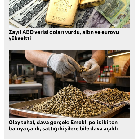
Zayıf ABD verisi doları vurdu, altın ve euroyu
yükseltti
Olay tuhaf, dava gerçek: Emekli polis iki ton
bamya çaldı, sattığı kişilere bile dava açıldı