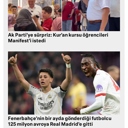
Ak Parti’ye sürpriz: Kur’an kursu öğrencileri
Manifest’i istedi
Fenerbahçe’nin bir ayda gönderdiği futbolcu
125 milyon avroya Real Madrid’e gitti