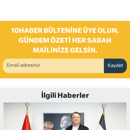
10HABER BÜLTENINE ÜYE OLUN,
GÜNDEM ÖZETI HER SABAH
MAILINIZE GELSIN.
Kaydet
İlgili Haberler