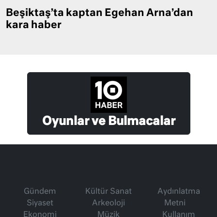
Beşiktaş’ta kaptan Egehan Arna’dan
kara haber
Oyunlar ve Bulmacalar
Gündem
Kültür Sanat
Aydınlatma
Siyaset
Arkeoloji
Metni
Ekonomi
Müzik
Kullanım