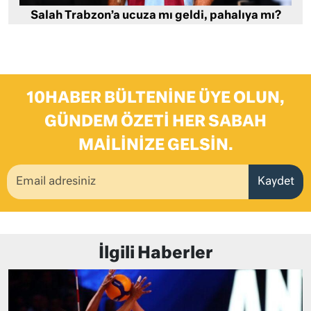
Salah Trabzon’a ucuza mı geldi, pahalıya mı?
10HABER BÜLTENINE ÜYE OLUN,
GÜNDEM ÖZETI HER SABAH
MAILINIZE GELSIN.
Kaydet
İlgili Haberler