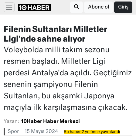
Abone ol
Giriş
Filenin Sultanları Milletler
Ligi’nde sahne alıyor
Voleybolda milli takım sezonu
resmen başladı. Milletler Ligi
perdesi Antalya'da açıldı. Geçtiğimiz
senenin şampiyonu Filenin
Sultanları, bu akşamki Japonya
maçıyla ilk karşılaşmasına çıkacak.
Yazan:
10Haber Haber Merkezi
Spor
15 Mayıs 2024
Bu haber 2 yıl önce yayınlandı