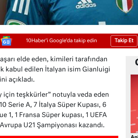
Takip Et
10Haber'i Google'da takip edin
aşarı elde eden, kimileri tarafından
rak kabul edilen İtalyan isim Gianluigi
ni açıkladı.
için teşkkürler” notuyla veda eden
10 Serie A, 7 İtalya Süper Kupası, 6
gue 1, 1 Fransa Süper kupası, 1 UEFA
1 Avrupa U21 Şampiyonası kazandı.
Ank