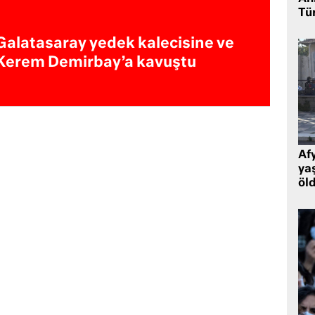
Tü
Galatasaray yedek kalecisine ve
Kerem Demirbay’a kavuştu
Af
ya
öl