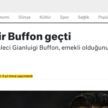
nomi
Dünya
Kültür
Spor
Sağlık
Popü
bir Buffon geçti
leci Gianluigi Buffon, emekli olduğunu
 3 yıl önce yayınlandı