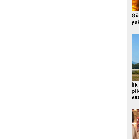
Gü
ya
İlk
pi
va