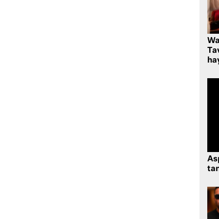
Wa
Ta
hay
As
tan