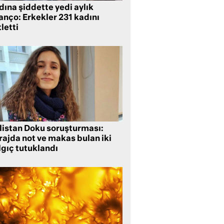
ına şiddette yedi aylık
anço: Erkekler 231 kadını
letti
listan Doku soruşturması:
rajda not ve makas bulan iki
lgıç tutuklandı