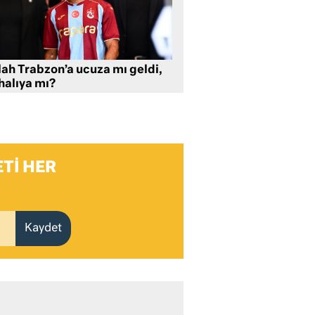
lah Trabzon’a ucuza mı geldi,
halıya mı?
TI HER
Kaydet