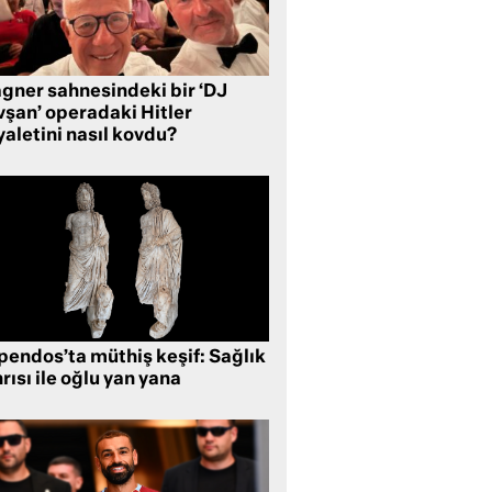
gner sahnesindeki bir ‘DJ
vşan’ operadaki Hitler
aletini nasıl kovdu?
pendos’ta müthiş keşif: Sağlık
rısı ile oğlu yan yana