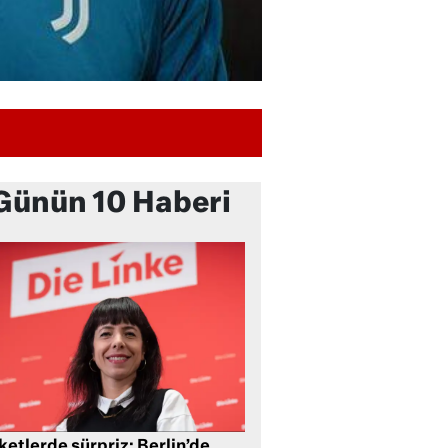
Günün 10 Haberi
etlerde sürpriz: Berlin’de