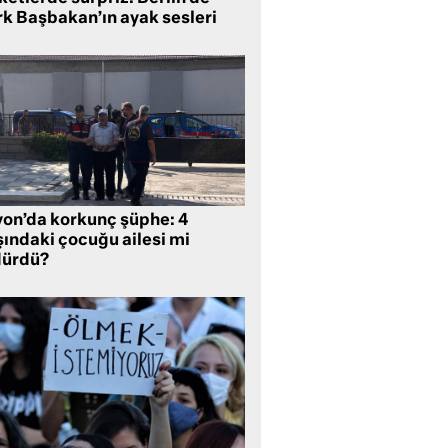
rk Başbakan’ın ayak sesleri
yon’da korkunç şüphe: 4
şındaki çocuğu ailesi mi
dürdü?