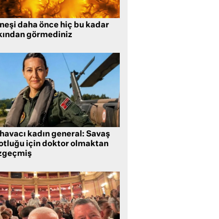
neşi daha önce hiç bu kadar
kından görmediniz
 havacı kadın general: Savaş
lotluğu için doktor olmaktan
zgeçmiş