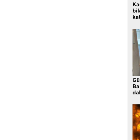
Kad
bil
kat
Gü
Ba
da