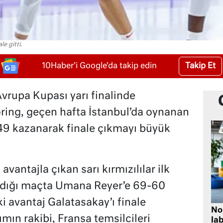
le gitti.
Takip Et
10Haber'i Google'da takip edin
vrupa Kupası yarı finalinde
ring, geçen hafta İstanbul’da oynanan
9 kazanarak finale çıkmayı büyük
avantajla çıkan sarı kırmızılılar ilk
padığı maçta Umana Reyer’e 69-60
i avantaj Galatasakay’ı finale
No
ımın rakibi, Fransa temsilcileri
lab