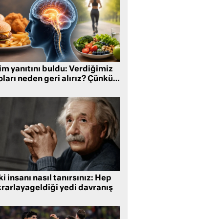
im yanıtını buldu: Verdiğimiz
oları neden geri alırız? Çünkü…
i insanı nasıl tanırsınız: Hep
krarlayageldiği yedi davranış