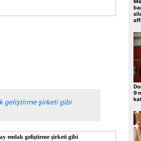
Me
bağ
sil
af
Do
9 m
kat
geliştirme şirketi gibi