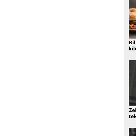
Bil
kil
Zek
te