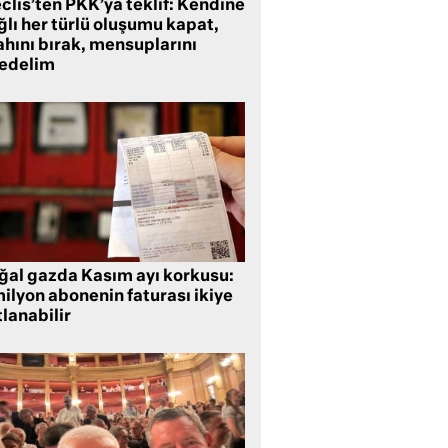
clis’ten PKK’ya teklif: Kendine
lı her türlü oluşumu kapat,
ahını bırak, mensuplarını
fedelim
ğal gazda Kasım ayı korkusu:
ilyon abonenin faturası ikiye
lanabilir