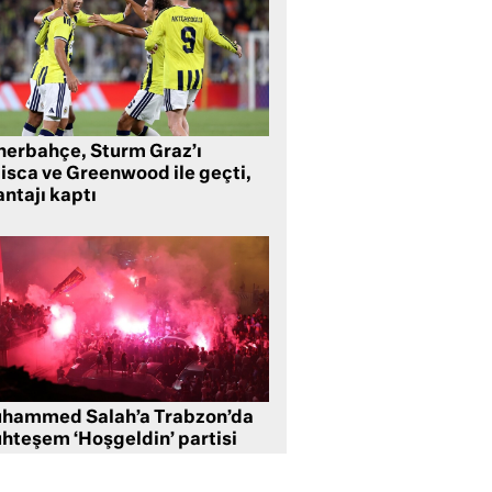
nerbahçe, Sturm Graz’ı
lisca ve Greenwood ile geçti,
ntajı kaptı
hammed Salah’a Trabzon’da
hteşem ‘Hoşgeldin’ partisi