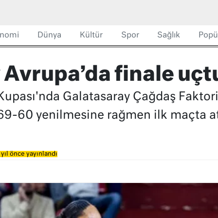
nomi
Dünya
Kültür
Spor
Sağlık
Popü
 Avrupa’da finale uçt
Kupası'nda Galatasaray Çağdaş Faktor
-60 yenilmesine rağmen ilk maçta attığ
yıl önce yayınlandı