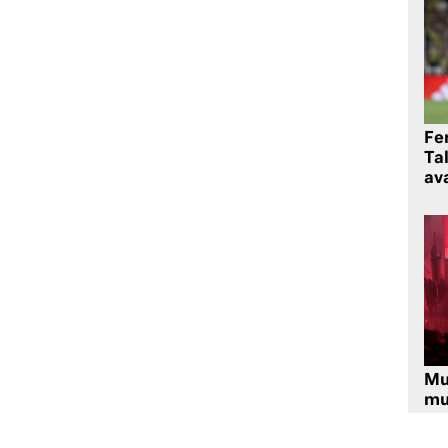
Fe
Ta
ava
Mu
mu