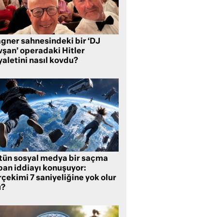
gner sahnesindeki bir ‘DJ
vşan’ operadaki Hitler
aletini nasıl kovdu?
tün sosyal medya bir saçma
pan iddiayı konuşuyor:
çekimi 7 saniyeliğine yok olur
?