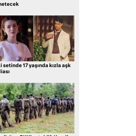
netecek
i setinde 17 yaşında kızla aşk
iası