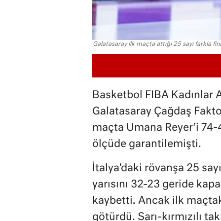
Galatasaray ilk maçta attığı 25 sayı farkla fina
Basketbol FIBA Kadınlar A
Galatasaray Çağdaş Fakto
maçta Umana Reyer’i 74-4
ölçüde garantilemişti.
İtalya’daki rövanşa 25 sayı 
yarısını 32-23 geride ka
kaybetti. Ancak ilk maçtak
götürdü. Sarı-kırmızılı tak