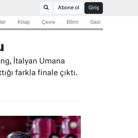
Abone ol
Giriş
ler
Kitap
Çevre
Bilim
Gezi
u
ing, İtalyan Umana
ı farkla finale çıktı.