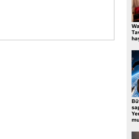
Wa
Ta
hay
Bü
sa
Yer
mu