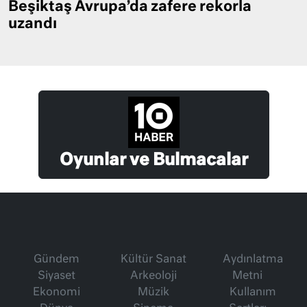
Beşiktaş Avrupa’da zafere rekorla
uzandı
Oyunlar ve Bulmacalar
Gündem
Kültür Sanat
Aydınlatma
Siyaset
Arkeoloji
Metni
Ekonomi
Müzik
Kullanım