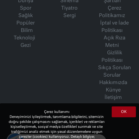
Dünya
Sinema
Şartları
Spor
Tiyatro
Çerez
Sağlık
Sergi
Politikamız
Popüler
İptal ve İade
Bilim
Politikası
Teknoloji
Açık Rıza
Gezi
Metni
Gizlilik
Politikası
Sıkça Sorulan
Sorular
Hakkımızda
Künye
İletişim
OK
Çerez kullanımı
Deneyiminizi iyileştirmek, tanımlama bilgilerini, sitemizin
İsmet Berkan Yazıları
doğru şekilde çalışmasını sağlamak, içerikleri ve reklamları
Ertuğrul Özkök Yazıları
kişiselleştirmek, sosyal medya özellikleri sunmak ve site
trafiğimizi analiz etmek için yasal düzenlemelere uygun
Haftalık Gazete
çerezler (cookies) kullanıyoruz. Detaylı bilgiye;