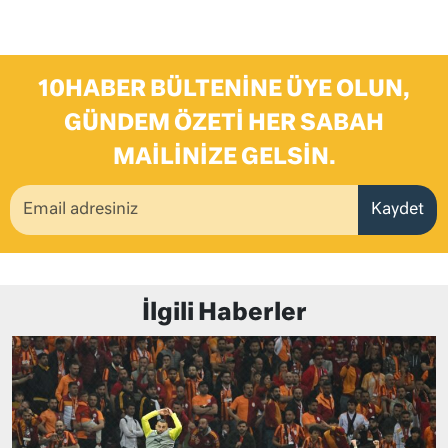
10HABER BÜLTENINE ÜYE OLUN,
GÜNDEM ÖZETI HER SABAH
MAILINIZE GELSIN.
Kaydet
İlgili Haberler