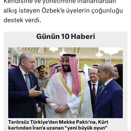
Kendisine ve yönetimine inananlardan
alkış isteyen Özbek’e üyelerin çoğunluğu
destek verdi.
Günün 10 Haberi
Terörsüz Türkiye’den Mekke Paktı’na, Kürt
kartından İran’a uzanan “yeni büyük oyun”