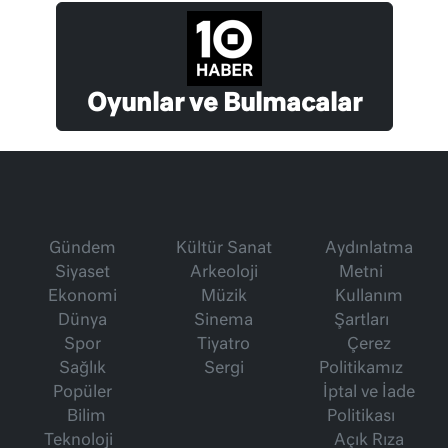
Oyunlar ve Bulmacalar
Gündem
Kültür Sanat
Aydınlatma
Siyaset
Arkeoloji
Metni
Ekonomi
Müzik
Kullanım
Dünya
Sinema
Şartları
Spor
Tiyatro
Çerez
Sağlık
Sergi
Politikamız
Popüler
İptal ve İade
Bilim
Politikası
Teknoloji
Açık Rıza