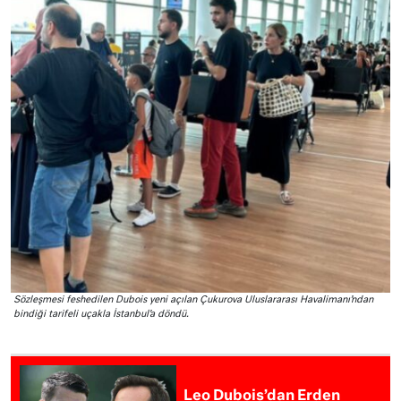
Sözleşmesi feshedilen Dubois yeni açılan Çukurova Uluslararası Havalimanı’ndan
bindiği tarifeli uçakla İstanbul’a döndü.
Leo Dubois’dan Erden