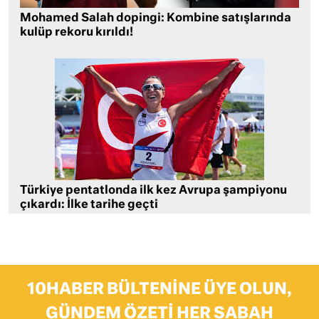
Mohamed Salah dopingi: Kombine satışlarında
kulüp rekoru kırıldı!
Türkiye pentatlonda ilk kez Avrupa şampiyonu
çıkardı: İlke tarihe geçti
10HABER BÜLTENINE ÜYE OLUN,
GÜNDEM ÖZETI HER SABAH