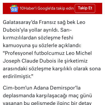
Takip Et
10Haber'i Google'da takip edin
Galatasaray’da Fransız sağ bek Leo
Dubois’yla yollar ayrıldı. Sarı-
kırmızılılardan sözleşme feshi
kamuoyuna şu sözlerle açıklandı:
“Profesyonel futbolcumuz Leo Michel
Joseph Claude Dubois ile şirketimiz
arasındaki sözleşme karşılıklı olarak sona
erdirilmiştir.”
Cim-bom’un Adana Demirspor’la
deplasmanda karşılaşacağı maç günü
yaşanan bu gelişmede ilginç bir detay