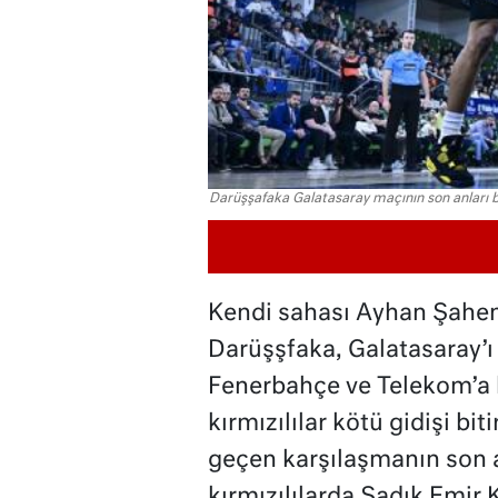
Darüşşafaka Galatasaray maçının son anları 
Kendi sahası Ayhan Şahe
Darüşşfaka, Galatasaray’ı
Fenerbahçe ve Telekom’a k
kırmızılılar kötü gidişi bi
geçen karşılaşmanın son a
kırmızılılarda Sadık Emi