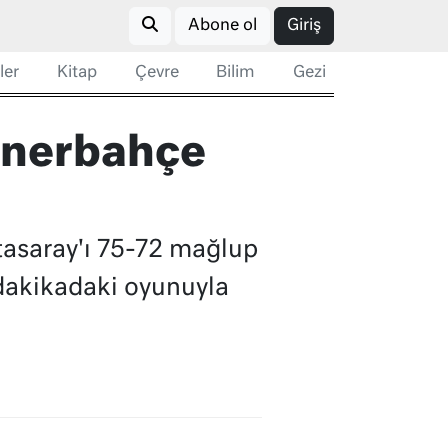
Abone ol
Giriş
ler
Kitap
Çevre
Bilim
Gezi
enerbahçe
tasaray'ı 75-72 mağlup
 dakikadaki oyunuyla