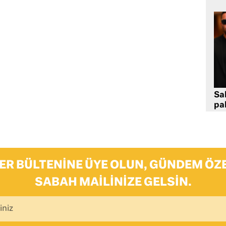
Sa
pa
ER BÜLTENINE ÜYE OLUN, GÜNDEM ÖZE
SABAH MAILINIZE GELSIN.