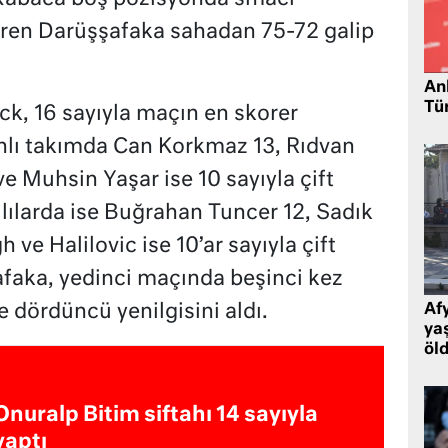
çiren Darüşşafaka sahadan 75-72 galip
Ank
Tü
k, 16 sayıyla maçın en skorer
hlı takımda Can Korkmaz 13, Rıdvan
e Muhsin Yaşar ise 10 sayıyla çift
ılılarda ise Buğrahan Tuncer 12, Sadık
ve Halilovic ise 10’ar sayıyla çift
şafaka, yedinci maçında beşinci kez
e dördüncü yenilgisini aldı.
Af
ya
öl
Onuralp Bitim siftahı 14 sayıyla
yaptı