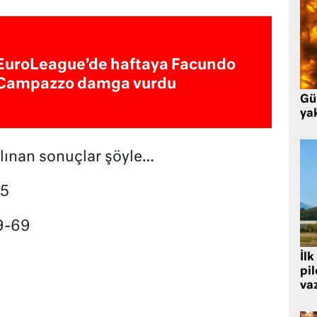
EuroLeague’de haftaya Facundo
Campazzo damga vurdu
Gü
ya
lınan sonuçlar şöyle…
75
9-69
İlk
pi
va