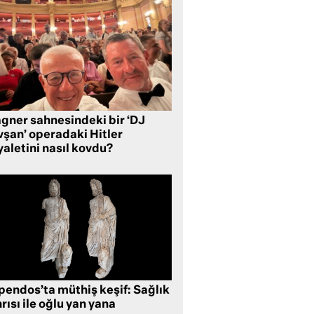
gner sahnesindeki bir ‘DJ
vşan’ operadaki Hitler
aletini nasıl kovdu?
pendos’ta müthiş keşif: Sağlık
rısı ile oğlu yan yana