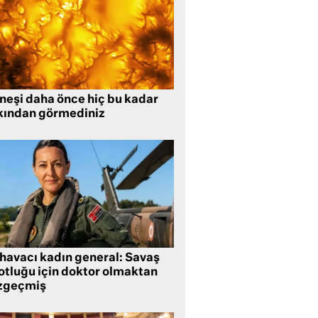
neşi daha önce hiç bu kadar
kından görmediniz
 havacı kadın general: Savaş
lotluğu için doktor olmaktan
zgeçmiş