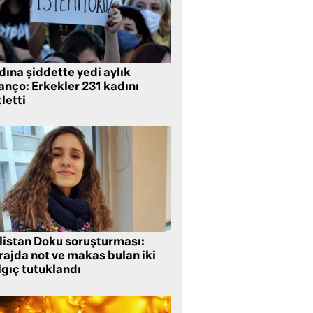
ına şiddette yedi aylık
anço: Erkekler 231 kadını
letti
listan Doku soruşturması:
rajda not ve makas bulan iki
lgıç tutuklandı