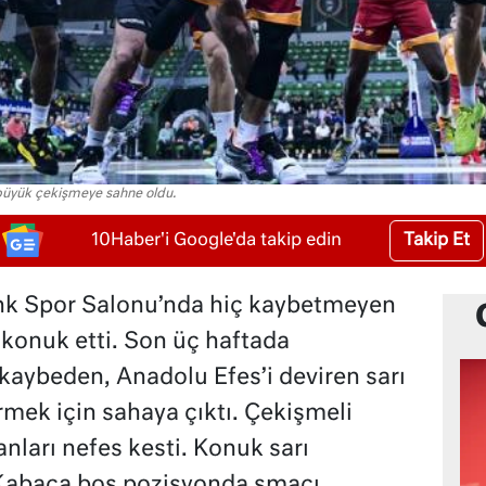
büyük çekişmeye sahne oldu.
Takip Et
10Haber'i Google'da takip edin
nk Spor Salonu’nda hiç kaybetmeyen
 konuk etti. Son üç haftada
aybeden, Anadolu Efes’i deviren sarı
tirmek için sahaya çıktı. Çekişmeli
nları nefes kesti. Konuk sarı
r Kabaca boş pozisyonda smacı