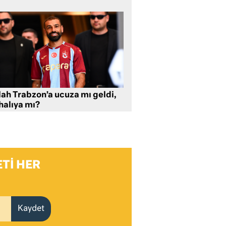
lah Trabzon’a ucuza mı geldi,
halıya mı?
TI HER
Kaydet