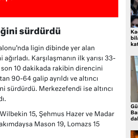
iğini sürdürdü
Kad
bil
kat
lonu’nda ligin dibinde yer alan
 ağırladı. Karşılaşmanın ilk yarısı 33-
e son 10 dakikada rakibin direncini
çtan 90-64 galip ayrıldı ve altıncı
ğini sürdürdü. Merkezefendi ise altıncı
ı.
Gü
Ba
 Wilbekin 15, Şehmus Hazer ve Madar
da
 takımdaysa Mason 19, Lomazs 15