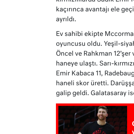
kaçırınca avantajı ele ge
ayrıldı.
Ev sahibi ekipte Mccormac
oyuncusu oldu. Yeşil-siya
Öncel ve Rahkman 12’şer v
haneye ulaştı. Sarı-kırmız
Emir Kabaca 11, Radebaugh 
haneli skor üretti. Darüş
galip geldi. Galatasaray is