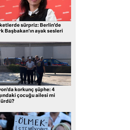
etlerde sürpriz: Berlin’de
rk Başbakan’ın ayak sesleri
yon’da korkunç şüphe: 4
şındaki çocuğu ailesi mi
dürdü?