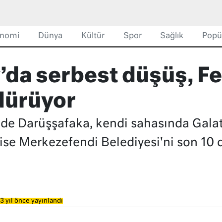
nomi
Dünya
Kültür
Spor
Sağlık
Popü
’da serbest düşüş, F
rdürüyor
nde Darüşşafaka, kendi sahasında Gala
 ise Merkezefendi Belediyesi'ni son 10
3 yıl önce yayınlandı