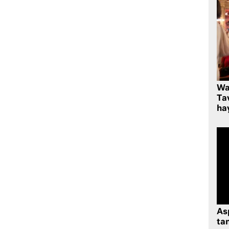
Wa
Ta
hay
As
tan