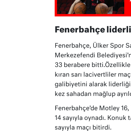
Fenerbahçe liderl
Fenerbahçe, Ülker Spor Sa
Merkezefendi Belediyesi’ni
33 berabere bitti.Özellikl
kıran sarı lacivertliler ma
galibiyetini alarak liderli
kez sahadan mağlup ayrıld
Fenerbahçe’de Motley 16,
14 sayıyla oynadı. Konuk
sayıyla maçı bitirdi.