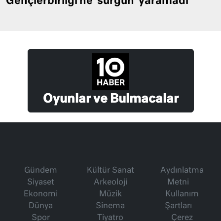
Gençlerbirliği’ne ‘sürgün’ yaramadı
Oyunlar ve Bulmacalar
Gündem
Kültür Sanat
Aydınlatma
Siyaset
Arkeoloji
Metni
Ekonomi
Müzik
Kullanım
Dünya
Sinema
Şartları
Spor
Tiyatro
Çerez