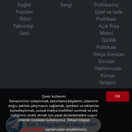
Sağlık
Sergi
Politikamız
Popüler
İptal ve İade
Bilim
Politikası
Teknoloji
Açık Rıza
Gezi
Metni
Gizlilik
Politikası
Sıkça Sorulan
Sorular
Hakkımızda
Künye
İletişim
OK
Çerez kullanımı
İsmet Berkan Yazıları
Deneyiminizi iyileştirmek, tanımlama bilgilerini, sitemizin
doğru şekilde çalışmasını sağlamak, içerikleri ve reklamları
Ertuğrul Özkök Yazıları
kişiselleştirmek, sosyal medya özellikleri sunmak ve site
Haftalık Gazete
trafiğimizi analiz etmek için yasal düzenlemelere uygun
çerezler (cookies) kullanıyoruz. Detaylı bilgiye;
Bizi Telegram'da takip edin
Çerez Politikası
sayfamızdan erişebilirsiniz.