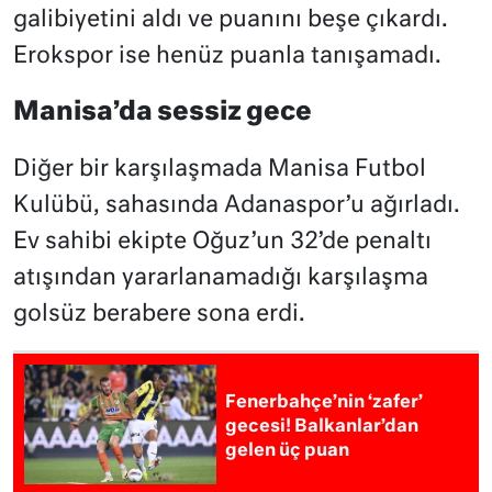
galibiyetini aldı ve puanını beşe çıkardı.
Erokspor ise henüz puanla tanışamadı.
Manisa’da sessiz gece
Diğer bir karşılaşmada Manisa Futbol
Kulübü, sahasında Adanaspor’u ağırladı.
Ev sahibi ekipte Oğuz’un 32’de penaltı
atışından yararlanamadığı karşılaşma
golsüz berabere sona erdi.
Fenerbahçe’nin ‘zafer’
gecesi! Balkanlar’dan
gelen üç puan