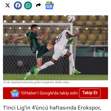
Erok deplasmanında gülen başkent ekibi oldu.
Takip Et
10Haber'i Google'da takip edin
1’inci Lig’in 4’üncü haftasında Erokspor,