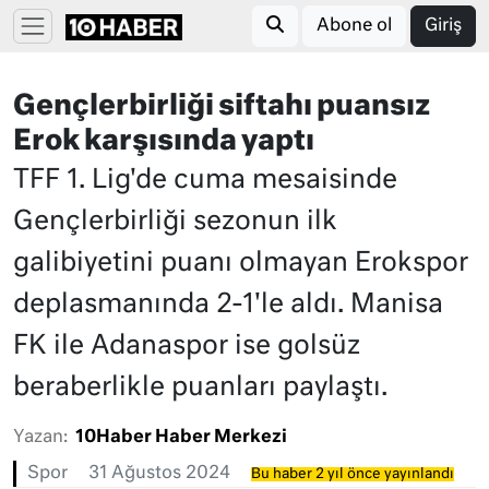
Abone ol
Giriş
Gençlerbirliği siftahı puansız
Erok karşısında yaptı
TFF 1. Lig'de cuma mesaisinde
Gençlerbirliği sezonun ilk
galibiyetini puanı olmayan Erokspor
deplasmanında 2-1'le aldı. Manisa
FK ile Adanaspor ise golsüz
beraberlikle puanları paylaştı.
Yazan:
10Haber Haber Merkezi
Spor
31 Ağustos 2024
Bu haber 2 yıl önce yayınlandı