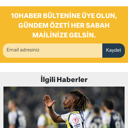
10HABER BÜLTENINE ÜYE OLUN,
GÜNDEM ÖZETI HER SABAH
MAILINIZE GELSIN.
Kaydet
İlgili Haberler