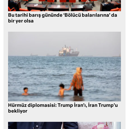
Bu tarihi barış gününde ‘Bölücü balarılarına’ da
bir yer olsa
Hürmüz diplomasisi: Trump İran’ı, İran Trump’u
bekliyor