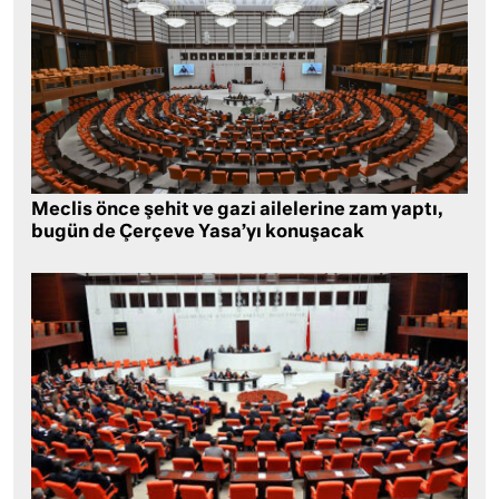
Meclis önce şehit ve gazi ailelerine zam yaptı,
bugün de Çerçeve Yasa’yı konuşacak