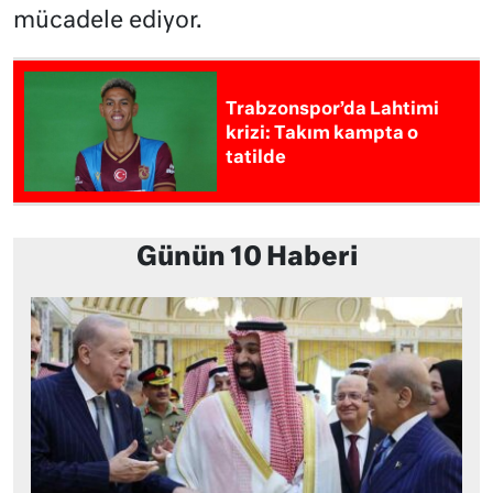
mücadele ediyor.
Trabzonspor’da Lahtimi
krizi: Takım kampta o
tatilde
Günün 10 Haberi