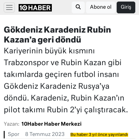
Abone ol
Giriş
Gökdeniz Karadeniz Rubin
Kazan’a geri döndü
Kariyerinin büyük kısmını
Trabzonspor ve Rubin Kazan gibi
takımlarda geçiren futbol insanı
Gökdeniz Karadeniz Rusya’ya
döndü. Karadeniz, Rubin Kazan’ın
pilot takımı Rubin 2’yi çalıştıracak.
Yazan:
10Haber Haber Merkezi
Spor
8 Temmuz 2023
Bu haber 3 yıl önce yayınlandı