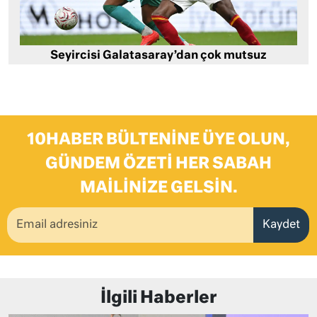
Seyircisi Galatasaray’dan çok mutsuz
10HABER BÜLTENINE ÜYE OLUN,
GÜNDEM ÖZETI HER SABAH
MAILINIZE GELSIN.
Kaydet
İlgili Haberler