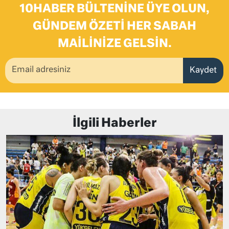
10HABER BÜLTENINE ÜYE OLUN,
GÜNDEM ÖZETI HER SABAH
MAILINIZE GELSIN.
Kaydet
İlgili Haberler