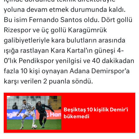
yoluna devam etmek durumunda kaldı.
Bu isim Fernando Santos oldu. Dört gollü
Rizespor ve üç gollü Karagümrük
galibiyetleriyle kara bulutların arasında
ışığa rastlayan Kara Kartal’ın güneşi 4-
0’lık Pendikspor yenilgisi ve 40 dakikadan
fazla 10 kişi oynayan Adana Demirspor’a
karşı verilen 2 puanla söndü.
Beşiktaş 10 kişilik Demir’i
bükemedi