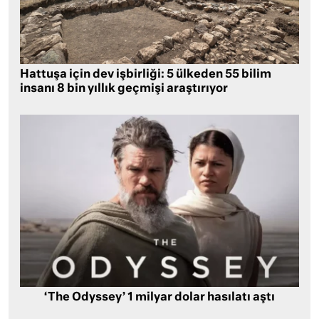
Hattuşa için dev işbirliği: 5 ülkeden 55 bilim
insanı 8 bin yıllık geçmişi araştırıyor
‘The Odyssey’ 1 milyar dolar hasılatı aştı