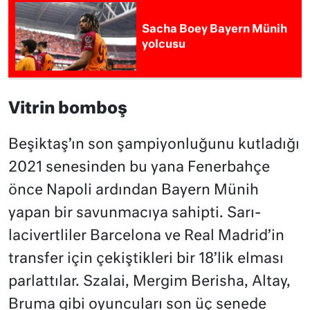
Sacha Boey Bayern Münih
yolcusu
Vitrin bomboş
Beşiktaş’ın son şampiyonluğunu kutladığı
2021 senesinden bu yana Fenerbahçe
önce Napoli ardından Bayern Münih
yapan bir savunmacıya sahipti. Sarı-
lacivertliler Barcelona ve Real Madrid’in
transfer için çekiştikleri bir 18’lik elması
parlattılar. Szalai, Mergim Berisha, Altay,
Bruma gibi oyuncuları son üç senede