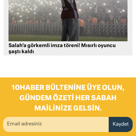
Salah’a görkemli imza töreni! Mısırlı oyuncu
şaştı kaldı
10HABER BÜLTENINE ÜYE OLUN,
GÜNDEM ÖZETI HER SABAH
MAILINIZE GELSIN.
Kaydet