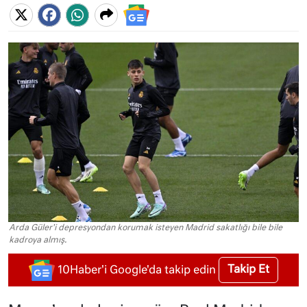
Arda Güler'i depresyondan korumak isteyen Madrid sakatlığı bile bile
kadroya almış.
Takip Et
10Haber'i Google'da takip edin