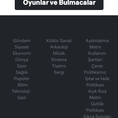
Oyunlar ve Bulmacalar
Gündem
Kültür Sanat
Aydınlatma
Siyaset
Arkeoloji
Metni
Ekonomi
Müzik
Kullanım
Dünya
Sinema
Şartları
Spor
Tiyatro
Çerez
Sağlık
Sergi
Politikamız
Popüler
İptal ve İade
Bilim
Politikası
Teknoloji
Açık Rıza
Gezi
Metni
Gizlilik
Politikası
Sıkça Sorulan