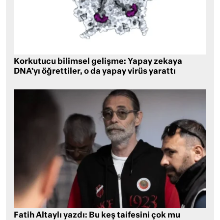
Korkutucu bilimsel gelişme: Yapay zekaya
DNA’yı öğrettiler, o da yapay virüs yarattı
Fatih Altaylı yazdı: Bu keş taifesini çok mu