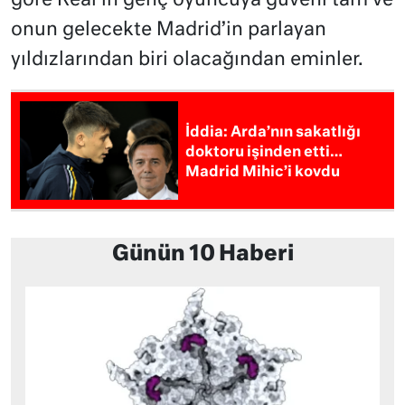
göre Real’in genç oyuncuya güveni tam ve
onun gelecekte Madrid’in parlayan
yıldızlarından biri olacağından eminler.
İddia: Arda’nın sakatlığı
doktoru işinden etti…
Madrid Mihic’i kovdu
Günün 10 Haberi