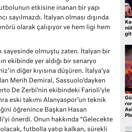
utbolunun etkisine inanan bir yapı
cı sayılmazdı. İtalyan olması dışında
Ka
enörü olarak çalışıyor ve hem ligi hem
nü
gi
rk sayesinde olmuştu zaten. İtalyan bir
ın ekibinde yer aldığı bir senaryo
z’in diğer kıyısına düşüren. İtalya’ya
olan Merih Demiral, Sassuolo’dayken
erto De Zerbi’nin ekibindeki Farioli’yle
Gü
nra eski takımı Alanyaspor’un teknik
ro
iğini öğrenince Başkan Hasan
As
Phi
li’yi önerdi. Onun hakkında “Gelecekte
olacak, futbolla yatıp kalkan, sürekli