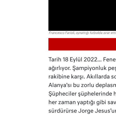
Francesco Farioli, oynattığı futbolda ısrar etti 
Tarih 18 Eylül 2022… Fen
ağırlıyor. Şampiyonluk peş
rakibine karşı. Akıllarda so
Alanya’sı bu zorlu depla
Şüpheciler şüphelerinde ha
her zaman yaptığı gibi sa
sürdürürse Jorge Jesus’u