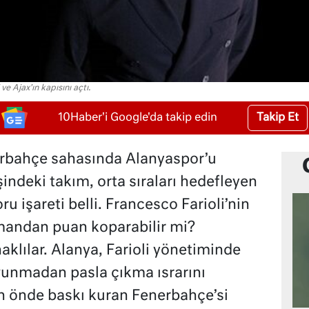
ve Ajax'ın kapısını açtı.
Takip Et
10Haber'i Google'da takip edin
erbahçe sahasında Alanyaspor’u
indeki takım, orta sıraları hedefleyen
ru işareti belli. Francesco Farioli’nin
smandan puan koparabilir mi?
klılar. Alanya, Farioli yönetiminde
vunmadan pasla çıkma ısrarını
n önde baskı kuran Fenerbahçe’si