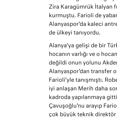
Zira Karagümrük İtalyan f
kurmuştu. Farioli de yaban
Alanyaspor’da kaleci antr
de ülkeyi tanıyordu.
Alanya’ya gelişi de bir Tü
hocanın varlığı ve o hocan
değildi onun yolunu Akdeni
Alanyaspor’dan transfer 
Farioli’yle tanışmıştı. Rob
iyi anlaşan Merih daha so
kadroda yapılanmaya gitt
Çavuşoğlu’nu arayıp Fario
çok büyük teknik direktör 