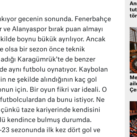
An
tut
tö
çıkıyor gecenin sonunda. Fenerbahçe
r ve Alanyaspor bırak puan almayı
kilde boynu bükük ayrılıyor. Ancak
e olsa bir sezon önce teknik
şladığı Karagümrük’te de benzer
 de aynı futbolu oynatıyor. Kaybolan
Mec
n ne şekilde alındığının kaç gol
ai
un için. Bir oyun fikri var ideali. O
Çe
 futbolculardan da bunu istiyor. Ne
çünkü taze kariyerinde kendisini
ülü kendince bulmuş durumda.
23 sezonunda ilk kez dört gol ve