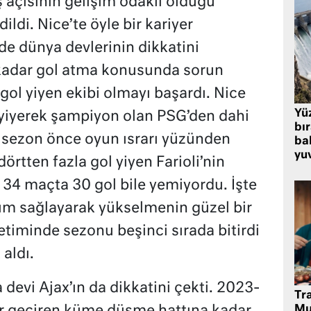
ş açısının gelişim odaklı olduğu
ildi. Nice’te öyle bir kariyer
 de dünya devlerinin dikkatini
 kadar gol atma konusunda sorun
 gol yiyen ekibi olmayı başardı. Nice
Yü
 yiyerek şampiyon olan PSG’den dahi
bı
r sezon önce oyun ısrarı yüzünden
bal
yu
rtten fazla gol yiyen Farioli’nin
 34 maçta 30 gol bile yemiyordu. İşte
yum sağlayarak yükselmenin güzel bir
etiminde sezonu beşinci sırada bitirdi
 aldı.
 devi Ajax’ın da dikkatini çekti. 2023-
Tr
Mu