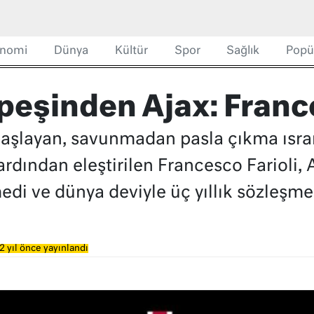
nomi
Dünya
Kültür
Spor
Sağlık
Popü
 peşinden Ajax: Franc
başlayan, savunmadan pasla çıkma ısrar
rdından eleştirilen Francesco Farioli, Aj
di ve dünya deviyle üç yıllık sözleşme
2 yıl önce yayınlandı