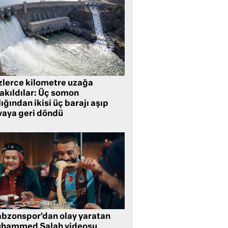
zlerce kilometre uzağa
rakıldılar: Üç somon
ığından ikisi üç barajı aşıp
vaya geri döndü
abzonspor’dan olay yaratan
hammed Salah videosu