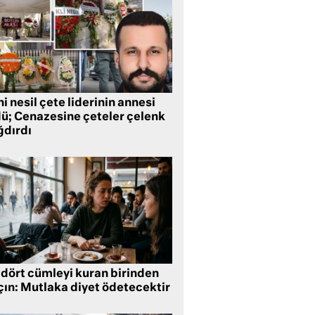
i nesil çete liderinin annesi
dü; Cenazesine çeteler çelenk
ğdırdı
 dört cümleyi kuran birinden
çın: Mutlaka diyet ödetecektir