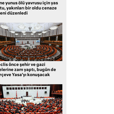
ne yunus ölü yavrusu için yas
tu, yakınları bir oldu cenaze
reni düzenledi
lis önce şehir ve gazi
lelerine zam yaptı, bugün de
rçeve Yasa’yı konuşacak