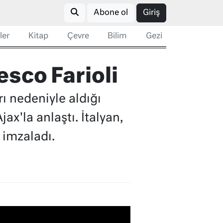
Abone ol
Giriş
ler
Kitap
Çevre
Bilim
Gezi
esco Farioli
ı nedeniyle aldığı
ax'la anlaştı. İtalyan,
 imzaladı.