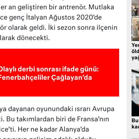
er an geliştiren bir antrenör. Mutlaka
ece genç İtalyan Ağustos 2020’de
r olarak geldi. İki sezon sonra ilçenin
larak dönecekti.
Yen
öl
ya
Olaylı derbi sonrası ifade günü:
Fenerbahçeliler Çağlayan’da
a dayanan oyunundaki ısrarı Avrupa
ti. Bu takımlardan biri de Fransa’nın
Bu
ka
ice’ti. Her ne kadar Alanya’da