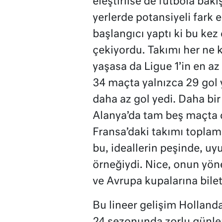
eleştirilse de futbola bakı
yerlerde potansiyeli fark ed
başlangıcı yaptı ki bu kez
çekiyordu. Takımı her ne
yaşasa da Ligue 1’in en az
34 maçta yalnızca 29 gol
daha az gol yedi. Daha bi
Alanya’da tam beş maçta dö
Fransa’daki takımı toplam
bu, ideallerin peşinde, u
örneğiydi. Nice, onun yön
ve Avrupa kupalarına bilet
Bu lineer gelişim Hollanda