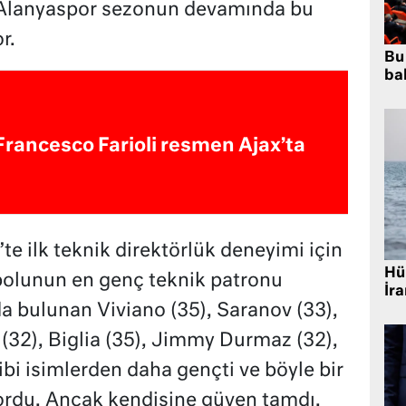
 Alanyaspor sezonun devamında bu
r.
Bu
bal
Francesco Farioli resmen Ajax’ta
e ilk teknik direktörlük deneyimi için
Hü
tbolunun en genç teknik patronu
İra
 bulunan Viviano (35), Saranov (33),
 (32), Biglia (35), Jimmy Durmaz (32),
ibi isimlerden daha gençti ve böyle bir
ordu. Ancak kendisine güven tamdı.