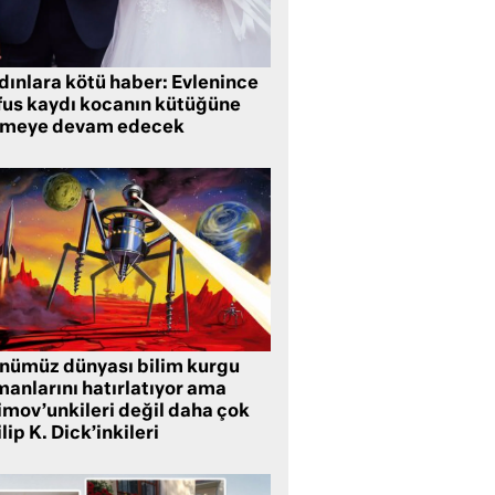
dınlara kötü haber: Evlenince
fus kaydı kocanın kütüğüne
tmeye devam edecek
nümüz dünyası bilim kurgu
manlarını hatırlatıyor ama
imov’unkileri değil daha çok
lip K. Dick’inkileri