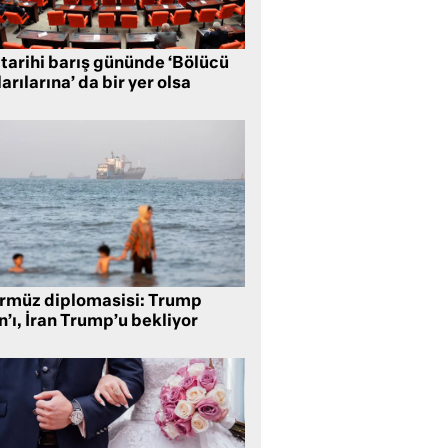
 tarihi barış gününde ‘Bölücü
arılarına’ da bir yer olsa
rmüz diplomasisi: Trump
n’ı, İran Trump’u bekliyor