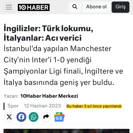
Abone ol
Giriş
İngilizler: Türk lokumu,
İtalyanlar: Acı verici
İstanbul'da yapılan Manchester
City'nin Inter'i 1-0 yendiği
Şampiyonlar Ligi finali, İngiltere ve
İtalya basınında geniş yer buldu.
Yazan:
10Haber Haber Merkezi
Spor
12 Haziran 2023
Bu haber 3 yıl önce yayınlandı