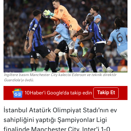
İngiltere basını Manchester City kalecisi Ederson ve teknik direktör
Guardiola'yı övdü.
Takip Et
10Haber'i Google'da takip edin
İstanbul Atatürk Olimpiyat Stadı’nın ev
sahipliğini yaptığı Şampiyonlar Ligi
finalinde Manchester City, Inter’i 1-0