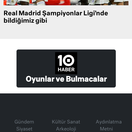
Real Madrid Şampiyonlar Ligi’nde
bildiğimiz gibi
Oyunlar ve Bulmacalar
Gündem
Kültür Sanat
Aydınlatma
Siyaset
Arkeoloji
Metni