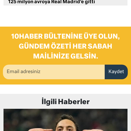
125 milyon avroya Real Madrid’e gitti
10HABER BÜLTENINE ÜYE OLUN,
GÜNDEM ÖZETI HER SABAH
MAILINIZE GELSIN.
Kaydet
İlgili Haberler