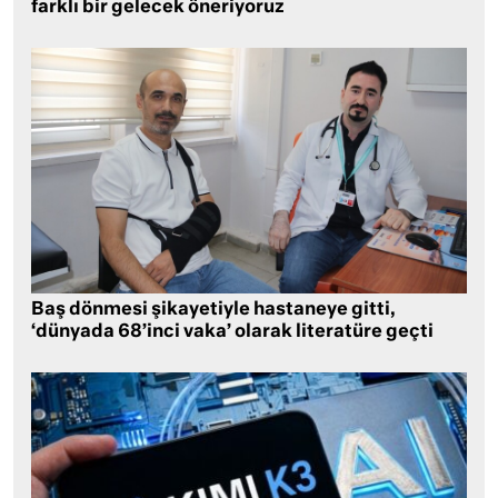
farklı bir gelecek öneriyoruz
Baş dönmesi şikayetiyle hastaneye gitti,
‘dünyada 68’inci vaka’ olarak literatüre geçti