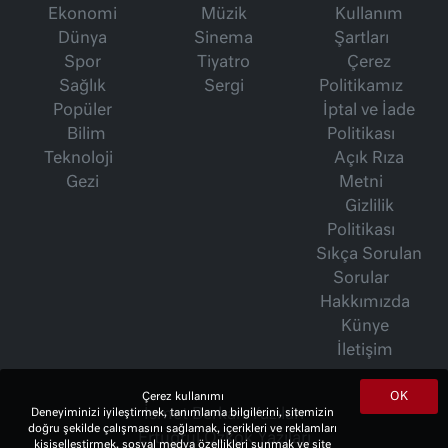
Ekonomi
Müzik
Kullanım
Dünya
Sinema
Şartları
Spor
Tiyatro
Çerez
Sağlık
Sergi
Politikamız
Popüler
İptal ve İade
Bilim
Politikası
Teknoloji
Açık Rıza
Gezi
Metni
Gizlilik
Politikası
Sıkça Sorulan
Sorular
Hakkımızda
Künye
İletişim
OK
Çerez kullanımı
Deneyiminizi iyileştirmek, tanımlama bilgilerini, sitemizin
İsmet Berkan Yazıları
doğru şekilde çalışmasını sağlamak, içerikleri ve reklamları
Ertuğrul Özkök Yazıları
kişiselleştirmek, sosyal medya özellikleri sunmak ve site