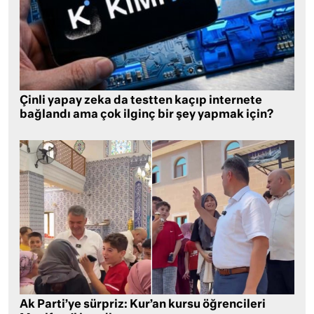
Çinli yapay zeka da testten kaçıp internete
bağlandı ama çok ilginç bir şey yapmak için?
Ak Parti’ye sürpriz: Kur’an kursu öğrencileri