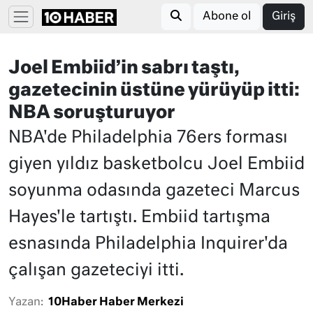
Abone ol
Giriş
Joel Embiid’in sabrı taştı,
gazetecinin üstüne yürüyüp itti:
NBA soruşturuyor
NBA'de Philadelphia 76ers forması
giyen yıldız basketbolcu Joel Embiid
soyunma odasında gazeteci Marcus
Hayes'le tartıştı. Embiid tartışma
esnasında Philadelphia Inquirer'da
çalışan gazeteciyi itti.
Yazan:
10Haber Haber Merkezi