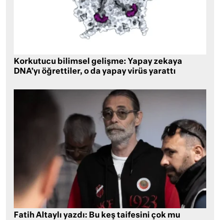
Korkutucu bilimsel gelişme: Yapay zekaya
DNA’yı öğrettiler, o da yapay virüs yarattı
Fatih Altaylı yazdı: Bu keş taifesini çok mu