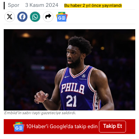
Spor
3 Kasım 2024
Bu haber 2 yıl önce yayınlandı
Embiid'in sabrı taştı gazeteciye saldırdı.
Takip Et
10Haber'i Google'da takip edin