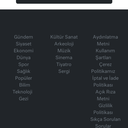
Gündem
Kültür Sanat
Aydınlatma
Siyaset
Arkeoloji
Metni
Ekonomi
Müzik
Kullanım
Dünya
Sinema
Şartları
Spor
Tiyatro
Çerez
Sağlık
Sergi
Politikamız
Popüler
İptal ve İade
Bilim
Politikası
Teknoloji
Açık Rıza
Gezi
Metni
Gizlilik
Politikası
Sıkça Sorulan
Sorular