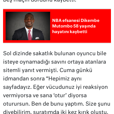
beş maçın dördünü kaybetti.
NBA efsanesi Dikembe
Mutombo 58 yaşında
hayatını kaybetti
Sol dizinde sakatlık bulunan oyuncu bile
isteye oynamadığı savını ortaya atanlara
sitemli yanıt vermişti. Cuma günkü
idmandan sonra “Hepimiz aynı
sayfadayız. Eğer vücudunuz iyi reaksiyon
vermiyorsa ve sana ‘otur’ diyorsa
oturursun. Ben de bunu yaptım. Size şunu
diyebilirim, suratımda iki kez kırık oluştu,