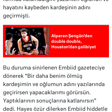
hayatını kaybeden kardeşinin adını
geçirmişti.
Alperen Şengün’den
double double,
Houston’dan galibiyet
Bu duruma sinirlenen Embiid gazeteciye
dönerek “Bir daha benim ölmüş
kardeşimin ve oğlumun adını yazılarında
geçirirsen yapacaklarımı görürsün.
Yaptıklarının sonuçlarına katlanırsın”
dedi. Hayes özür dilerken Embiid hiddetle