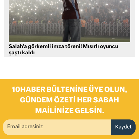
Salah’a görkemli imza töreni! Mısırlı oyuncu
şaştı kaldı
10HABER BÜLTENINE ÜYE OLUN,
GÜNDEM ÖZETI HER SABAH
MAILINIZE GELSIN.
Kaydet