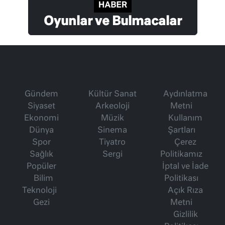
Oyunlar ve Bulmacalar
Gündem
Kültür Sanat
Aydınlatma
Siyaset
Arkeoloji
Metni
Ekonomi
Müzik
Kullanım
Dünya
Sinema
Şartları
Spor
Tiyatro
Çerez
Sağlık
Sergi
Politikamız
Popüler
İptal ve İade
Bilim
Politikası
Teknoloji
Açık Rıza
Gezi
Metni
Gizlilik