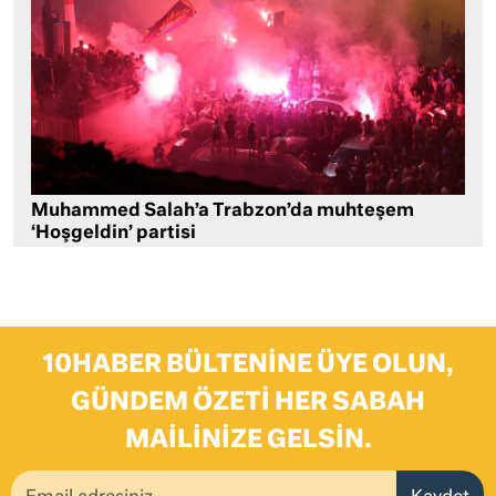
Muhammed Salah’a Trabzon’da muhteşem
‘Hoşgeldin’ partisi
10HABER BÜLTENINE ÜYE OLUN,
GÜNDEM ÖZETI HER SABAH
MAILINIZE GELSIN.