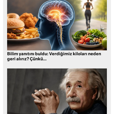
Bilim yanıtını buldu: Verdiğimiz kiloları neden
geri alırız? Çünkü…