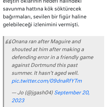
eleştiri oklarının hedefi halindeki
savunma hattına kök söktürecek
bağırmaları, sevilen bir figür haline
gelebileceği izlenimini vermişti.
Onana ran after Maguire and
shouted at him after making a
defending error in a friendly game
against Dortmund this past
summer. It hasn’t aged well.
pic.twitter.com/09dnaRfYTm
— Jo (@jgash04)
September 20,
2023