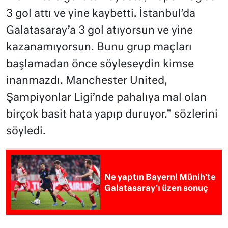
3 gol attı ve yine kaybetti. İstanbul’da
Galatasaray’a 3 gol atıyorsun ve yine
kazanamıyorsun. Bunu grup maçları
başlamadan önce söyleseydin kimse
inanmazdı. Manchester United,
Şampiyonlar Ligi’nde pahalıya mal olan
birçok basit hata yapıp duruyor.” sözlerini
söyledi.
Ne yaptın Bayern! Münih’te
Galatasaray’ı üzen sonuç