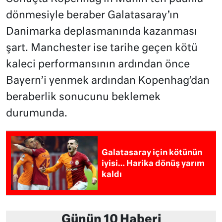
dönmesiyle beraber Galatasaray’ın
Danimarka deplasmanında kazanması
şart. Manchester ise tarihe geçen kötü
kaleci performansının ardından önce
Bayern’i yenmek ardından Kopenhag’dan
beraberlik sonucunu beklemek
durumunda.
Galatasaray için kötünün
iyisi… Harika dönüş yarım
kaldı
Günün 10 Haberi