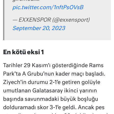
pic.twitter.com/1nftPsOVsB
— EXXENSPOR (@exxensport)
September 20, 2023
En kötü eksi 1
Tarihler 29 Kasım’ı gösterdiğinde Rams
Park’ta A Grubu’nun kader maçı başladı.
Ziyech’in durumu 2-1’e getiren golüyle
umutlanan Galatasaray ikinci yarının
başında savunmadaki büyük boşluğu
dolduramadı skor 3-1’e geldi. Ancak pes