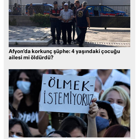
Afyon’da korkunç şüphe: 4 yaşındaki çocuğu
ailesi mi öldürdü?