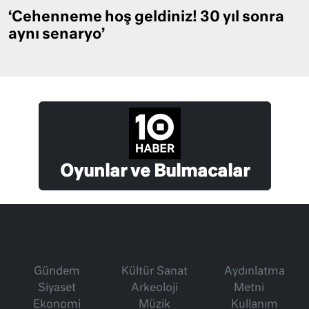
‘Cehenneme hoş geldiniz! 30 yıl sonra
aynı senaryo’
Oyunlar ve Bulmacalar
Gündem
Kültür Sanat
Aydınlatma
Siyaset
Arkeoloji
Metni
Ekonomi
Müzik
Kullanım