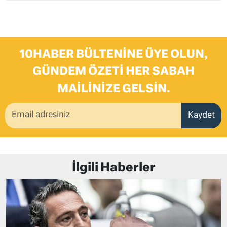
10HABER BÜLTENINE ÜYE OLUN,
GÜNDEM ÖZETI HER SABAH
MAILINIZE GELSIN.
Kaydet
İlgili Haberler