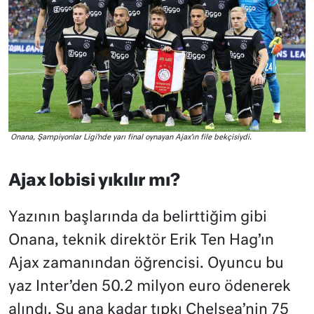
Onana, Şampiyonlar Ligi’nde yarı final oynayan Ajax’ın file bekçisiydi.
Ajax lobisi yıkılır mı?
Yazının başlarında da belirttiğim gibi
Onana, teknik direktör Erik Ten Hag’ın
Ajax zamanından öğrencisi. Oyuncu bu
yaz Inter’den 50.2 milyon euro ödenerek
alındı. Şu ana kadar tıpkı Chelsea’nin 75