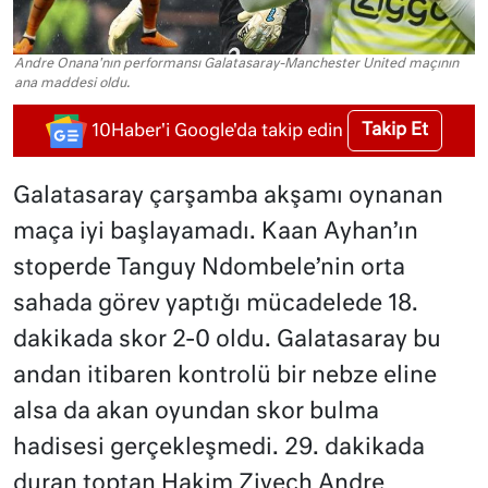
Andre Onana'nın performansı Galatasaray-Manchester United maçının
ana maddesi oldu.
Takip Et
10Haber'i Google'da takip edin
Galatasaray çarşamba akşamı oynanan
maça iyi başlayamadı. Kaan Ayhan’ın
stoperde Tanguy Ndombele’nin orta
sahada görev yaptığı mücadelede 18.
dakikada skor 2-0 oldu. Galatasaray bu
andan itibaren kontrolü bir nebze eline
alsa da akan oyundan skor bulma
hadisesi gerçekleşmedi. 29. dakikada
duran toptan Hakim Ziyech Andre