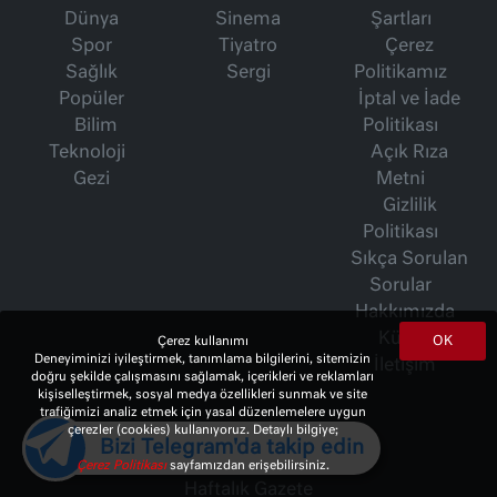
Dünya
Sinema
Şartları
Spor
Tiyatro
Çerez
Sağlık
Sergi
Politikamız
Popüler
İptal ve İade
Bilim
Politikası
Teknoloji
Açık Rıza
Gezi
Metni
Gizlilik
Politikası
Sıkça Sorulan
Sorular
Hakkımızda
Künye
OK
Çerez kullanımı
Deneyiminizi iyileştirmek, tanımlama bilgilerini, sitemizin
İletişim
doğru şekilde çalışmasını sağlamak, içerikleri ve reklamları
kişiselleştirmek, sosyal medya özellikleri sunmak ve site
trafiğimizi analiz etmek için yasal düzenlemelere uygun
çerezler (cookies) kullanıyoruz. Detaylı bilgiye;
İsmet Berkan Yazıları
Bizi Telegram'da takip edin
Ertuğrul Özkök Yazıları
Çerez Politikası
sayfamızdan erişebilirsiniz.
Haftalık Gazete