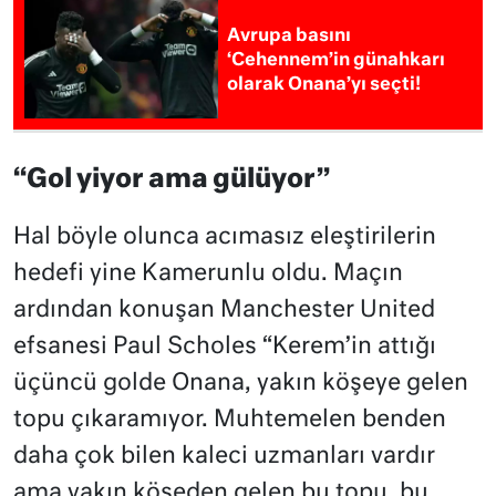
Avrupa basını
‘Cehennem’in günahkarı
olarak Onana’yı seçti!
“Gol yiyor ama gülüyor”
Hal böyle olunca acımasız eleştirilerin
hedefi yine Kamerunlu oldu. Maçın
ardından konuşan Manchester United
efsanesi Paul Scholes “Kerem’in attığı
üçüncü golde Onana, yakın köşeye gelen
topu çıkaramıyor. Muhtemelen benden
daha çok bilen kaleci uzmanları vardır
ama yakın köşeden gelen bu topu, bu