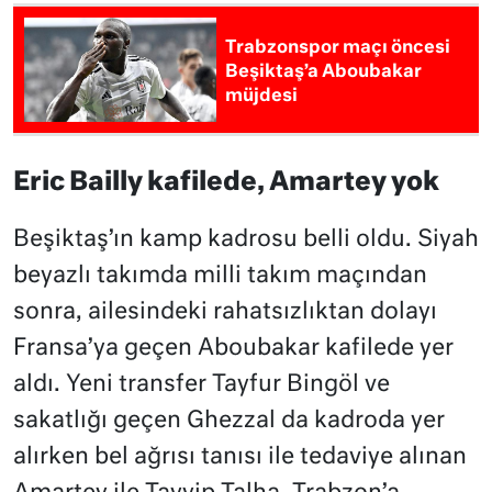
Trabzonspor maçı öncesi
Beşiktaş’a Aboubakar
müjdesi
Eric Bailly kafilede, Amartey yok
Beşiktaş’ın kamp kadrosu belli oldu. Siyah
beyazlı takımda milli takım maçından
sonra, ailesindeki rahatsızlıktan dolayı
Fransa’ya geçen Aboubakar kafilede yer
aldı. Yeni transfer Tayfur Bingöl ve
sakatlığı geçen Ghezzal da kadroda yer
alırken bel ağrısı tanısı ile tedaviye alınan