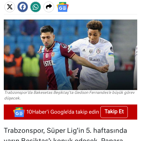
Trabzonspor'da Bakesetas Beşiktaş'ta Gedson Fernandes'e büyük görev
düşecek.
Takip Et
10Haber'i Google'da takip edin
Trabzonspor, Süper Lig’in 5. haftasında