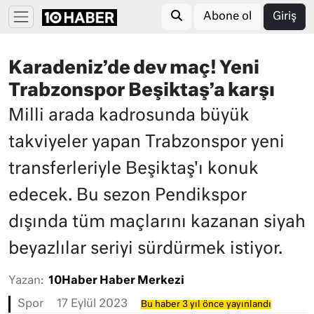
Abone ol
Giriş
Karadeniz’de dev maç! Yeni
Trabzonspor Beşiktaş’a karşı
Milli arada kadrosunda büyük
takviyeler yapan Trabzonspor yeni
transferleriyle Beşiktaş'ı konuk
edecek. Bu sezon Pendikspor
dışında tüm maçlarını kazanan siyah
beyazlılar seriyi sürdürmek istiyor.
Yazan:
10Haber Haber Merkezi
Spor
17 Eylül 2023
Bu haber 3 yıl önce yayınlandı