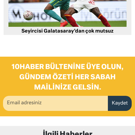
Seyircisi Galatasaray’dan çok mutsuz
10HABER BÜLTENINE ÜYE OLUN,
GÜNDEM ÖZETI HER SABAH
MAILINIZE GELSIN.
Kaydet
İlgili Haberler