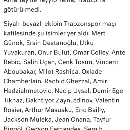
Amartey ile Tayyip Talha, Trabzon’a
götürülmedi.
Siyah-beyazlı ekibin Trabzonspor maçı
kafilesinde şu isimler yer aldı: Mert
Günok, Ersin Destanoğlu, Utku
Yuvakuran, Onur Bulut, Omar Colley, Ante
Rebic, Salih Uçan, Cenk Tosun, Vincent
Aboubakar, Milot Rashica, Oxlade-
Chamberlain, Rachid Ghezzal, Amir
Hadziahmetovic, Necip Uysal, Demir Ege
Tıknaz, Bakhtiyor Zaynutdinov, Valentin
Rosier, Arthur Masuaku, Eric Bailly,
Jackson Muleka, Jean Onana, Tayfur
Bingöl, Gedson Fernandes, Semih