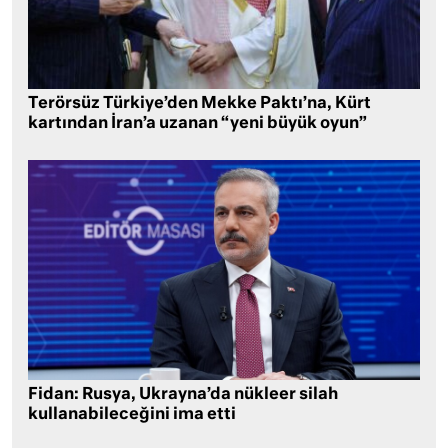
Terörsüz Türkiye’den Mekke Paktı’na, Kürt
kartından İran’a uzanan “yeni büyük oyun”
Fidan: Rusya, Ukrayna’da nükleer silah
kullanabileceğini ima etti