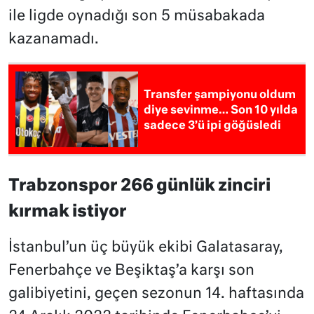
ile ligde oynadığı son 5 müsabakada
kazanamadı.
Transfer şampiyonu oldum
diye sevinme… Son 10 yılda
sadece 3’ü ipi göğüsledi
Trabzonspor 266 günlük zinciri
kırmak istiyor
İstanbul’un üç büyük ekibi Galatasaray,
Fenerbahçe ve Beşiktaş’a karşı son
galibiyetini, geçen sezonun 14. haftasında