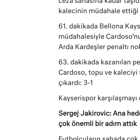
ceza sahasına kadar taşıd
kalecinin müdahale ettiği
61. dakikada Bellona Kays
müdahalesiyle Cardoso’n
Arda Kardeşler penaltı nok
63. dakikada kazanılan pe
Cardoso, topu ve kaleciyi 
çıkardı: 3-1
Kayserispor karşılaşmayı 
Sergej Jakirovic: Ana he
çok önemli bir adım attık
Futbolcuların sahada çok 