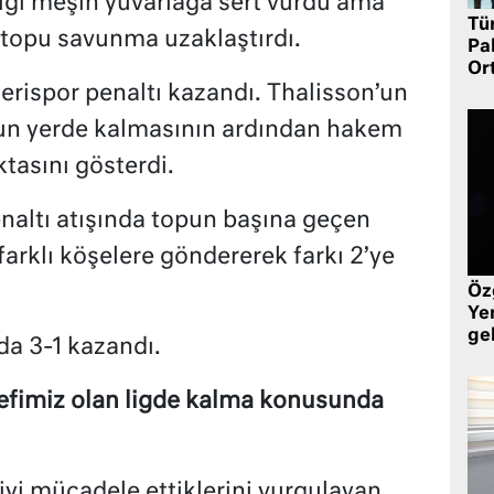
ığı meşin yuvarlağa sert vurdu ama
Tü
 topu savunma uzaklaştırdı.
Pa
Or
erispor penaltı kazandı. Thalisson’un
un yerde kalmasının ardından hakem
tasını gösterdi.
naltı atışında topun başına geçen
farklı köşelere göndererek farkı 2’ye
Öz
Yen
ge
da 3-1 kazandı.
defimiz olan ligde kalma konusunda
iyi mücadele ettiklerini vurgulayan