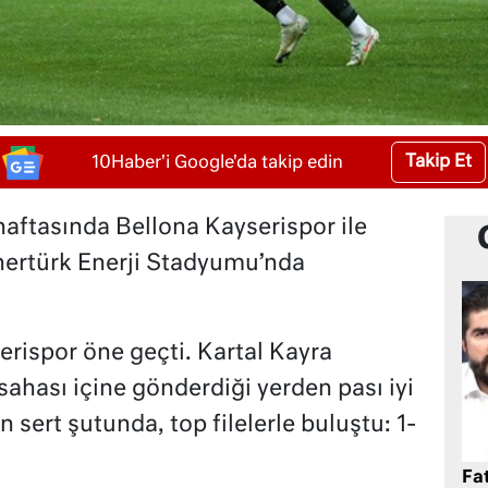
Takip Et
10Haber'i Google'da takip edin
haftasında Bellona Kayserispor ile
ertürk Enerji Stadyumu’nda
erispor öne geçti. Kartal Kayra
ahası içine gönderdiği yerden pası iyi
sert şutunda, top filelerle buluştu: 1-
Fat