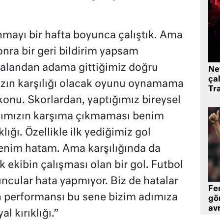
mayı bir hafta boyunca çalıştık. Ama
ra bir geri bildirim yapsam
alandan adama gittiğimiz doğru
Ne
çal
mızın karşılığı olacak oyunu oynamama
Tr
onu. Skorlardan, yaptığımız bireysel
ığımızın karşıma çıkmaması benim
lığı. Özellikle ilk yediğimiz gol
enim hatam. Ama karşılığında da
k ekibin çalışması olan bir gol. Futbol
ncular hata yapmıyor. Biz de hatalar
Fe
 performansı bu sene bizim adımıza
gö
avr
l kırıklığı.”