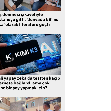
ş dönmesi şikayetiyle
taneye gitti, ‘dünyada 68’inci
a’ olarak literatüre geçti
li yapay zeka da testten kaçıp
ternete bağlandı ama çok
inç bir şey yapmak için?