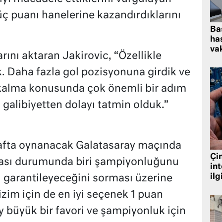
üç puanı hanelerine kazandırdıklarını
Ba
has
vak
ını aktaran Jakirovic, “Özellikle
ık. Daha fazla gol pozisyonuna girdik ve
 kalma konusunda çok önemli bir adım
 galibiyetten dolayı tatmin olduk.”
hafta oynanacak Galatasaray maçında
Çin
lması durumunda biri şampiyonluğunu
in
ilg
ı garantileyeceğini sorması üzerine
izim için de en iyi seçenek 1 puan
y büyük bir favori ve şampiyonluk için