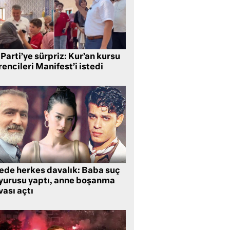
Parti’ye sürpriz: Kur’an kursu
encileri Manifest’i istedi
lede herkes davalık: Baba suç
yurusu yaptı, anne boşanma
ası açtı