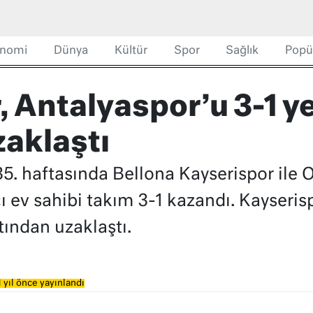
nomi
Dünya
Kültür
Spor
Sağlık
Popü
, Antalyaspor’u 3-1 y
zaklaştı
35. haftasında Bellona Kayserispor ile
 ev sahibi takım 3-1 kazandı. Kayseri
tından uzaklaştı.
 yıl önce yayınlandı