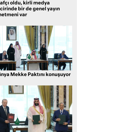
rafçı oldu, kirli medya
cirinde bir de genel yayın
netmeni var
nya Mekke Paktını konuşuyor