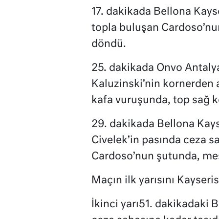
17. dakikada Bellona Kays
topla buluşan Cardoso’nun
döndü.
25. dakikada Onvo Antalya
Kaluzinski’nin kornerden a
kafa vuruşunda, top sağ kö
29. dakikada Bellona Kay
Civelek’in pasında ceza sa
Cardoso’nun şutunda, meşin
Maçın ilk yarısını Kayser
İkinci yarı51. dakikadaki 