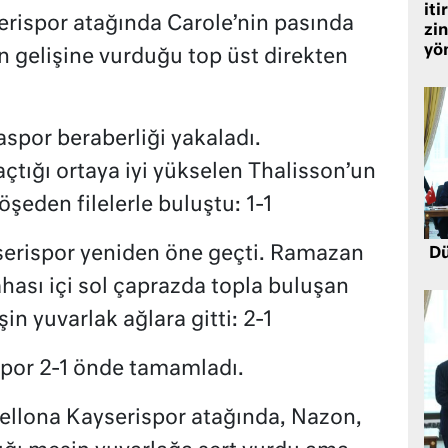
iti
erispor atağında Carole’nin pasında
zin
yö
 gelişine vurduğu top üst direkten
spor beraberliği yakaladı.
çtığı ortaya iyi yükselen Thalisson’un
şeden filelerle buluştu: 1-1
serispor yeniden öne geçti. Ramazan
Dü
hası içi sol çaprazda topla buluşan
 yuvarlak ağlara gitti: 2-1
ispor 2-1 önde tamamladı.
Bellona Kayserispor atağında, Nazon,