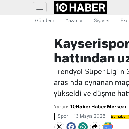
Gündem
Yazarlar
Siyaset
Eko
Kayserispor
hattından u
Trendyol Süper Lig'in 
arasında oynanan maçı
yükseldi ve düşme hat
Yazan:
10Haber Haber Merkezi
Spor
13 Mayıs 2025
Bu haber 1