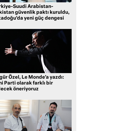
rkiye-Suudi Arabistan-
kistan güvenlik paktı kuruldu,
tadoğu’da yeni güç dengesi
gür Özel, Le Monde’a yazdı:
i Parti olarak farklı bir
lecek öneriyoruz