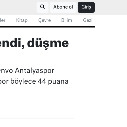
Abone ol
Giriş
ler
Kitap
Çevre
Bilim
Gezi
endi, düşme
 Onvo Antalyaspor
spor böylece 44 puana