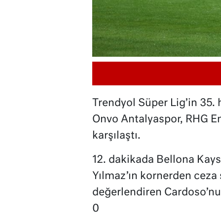
Trendyol Süper Lig’in 35. 
Onvo Antalyaspor, RHG En
karşılaştı.
12. dakikada Bellona Kays
Yılmaz’ın kornerden ceza s
değerlendiren Cardoso’nun 
0