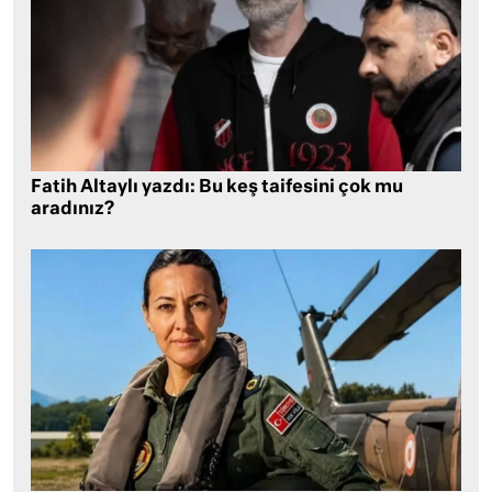
Fatih Altaylı yazdı: Bu keş taifesini çok mu
aradınız?