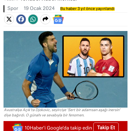
Spor
19 Ocak 2024
Bu haber 3 yıl önce yayınlandı
Avustralya Açık'ta Djokovic, seyirciye 'Sert bir adamsan aşağı inersin'
diye bağırdı. O günahı ve sevabıyla bir fenomen.
Takip Et
10Haber'i Google'da takip edin