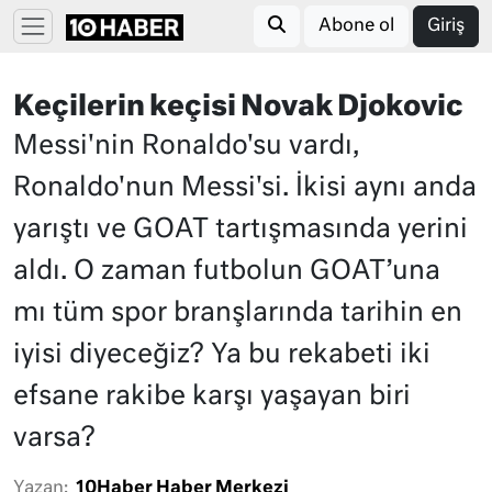
Abone ol
Giriş
Keçilerin keçisi Novak Djokovic
Messi'nin Ronaldo'su vardı,
Ronaldo'nun Messi'si. İkisi aynı anda
yarıştı ve GOAT tartışmasında yerini
aldı. O zaman futbolun GOAT’una
mı tüm spor branşlarında tarihin en
iyisi diyeceğiz? Ya bu rekabeti iki
efsane rakibe karşı yaşayan biri
varsa?
Yazan:
10Haber Haber Merkezi