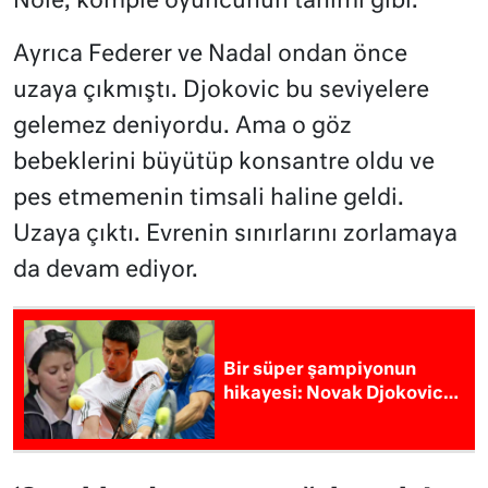
Nole, komple oyuncunun tanımı gibi.
Ayrıca Federer ve Nadal ondan önce
uzaya çıkmıştı. Djokovic bu seviyelere
gelemez deniyordu. Ama o göz
bebeklerini büyütüp konsantre oldu ve
pes etmemenin timsali haline geldi.
Uzaya çıktı. Evrenin sınırlarını zorlamaya
da devam ediyor.
Bir süper şampiyonun
hikayesi: Novak Djokovic…