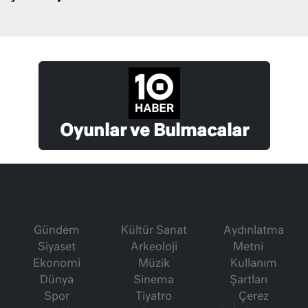
Oyunlar ve Bulmacalar
Gündem
Kültür Sanat
Aydınlatma
Siyaset
Arkeoloji
Metni
Ekonomi
Müzik
Kullanım
Dünya
Sinema
Şartları
Spor
Tiyatro
Çerez