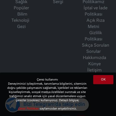
Sağlık
Sergi
Politikamız
Popüler
İptal ve İade
Bilim
Politikası
Teknoloji
Açık Rıza
Gezi
Metni
Gizlilik
Politikası
Sıkça Sorulan
Sorular
Hakkımızda
Künye
İletişim
OK
Çerez kullanımı
Deneyiminizi iyileştirmek, tanımlama bilgilerini, sitemizin
İsmet Berkan Yazıları
doğru şekilde çalışmasını sağlamak, içerikleri ve reklamları
kişiselleştirmek, sosyal medya özellikleri sunmak ve site
Ertuğrul Özkök Yazıları
trafiğimizi analiz etmek için yasal düzenlemelere uygun
Haftalık Gazete
çerezler (cookies) kullanıyoruz. Detaylı bilgiye;
Bizi Telegram'da takip edin
Çerez Politikası
sayfamızdan erişebilirsiniz.