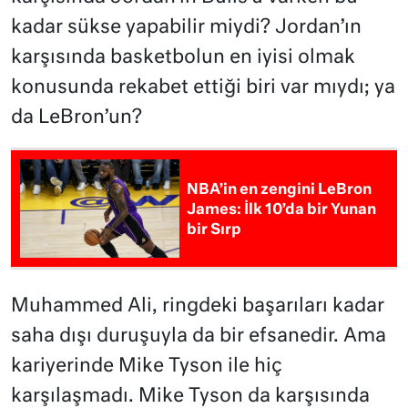
kadar sükse yapabilir miydi? Jordan’ın
karşısında basketbolun en iyisi olmak
konusunda rekabet ettiği biri var mıydı; ya
da LeBron’un?
NBA’in en zengini LeBron
James: İlk 10’da bir Yunan
bir Sırp
Muhammed Ali, ringdeki başarıları kadar
saha dışı duruşuyla da bir efsanedir. Ama
kariyerinde Mike Tyson ile hiç
karşılaşmadı. Mike Tyson da karşısında