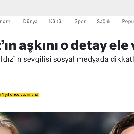
nomi
Dünya
Kültür
Spor
Sağlık
Popü
’ın aşkını o detay ele 
ldız'ın sevgilisi sosyal medyada dikkat
 1 yıl önce yayınlandı