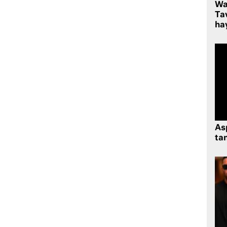
Wa
Ta
hay
As
tan