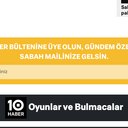
Sa
pa
ER BÜLTENINE ÜYE OLUN, GÜNDEM ÖZE
SABAH MAILINIZE GELSIN.
Oyunlar ve Bulmacalar