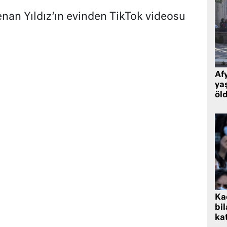
an Yıldız’ın evinden TikTok videosu
Af
ya
öl
Kad
bil
kat