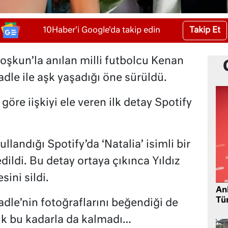
Takip Et
10Haber'i Google'da takip edin
şkun’la anılan milli futbolcu Kenan
adle ile aşk yaşadığı öne sürüldü.
öre iişkiyi ele veren ilk detay Spotify
llandığı Spotify’da ‘Natalia’ isimli bir
dildi. Bu detay ortaya çıkınca Yıldız
sini sildi.
Ank
Tü
adle’nin fotoğraflarını beğendiği de
ik bu kadarla da kalmadı…