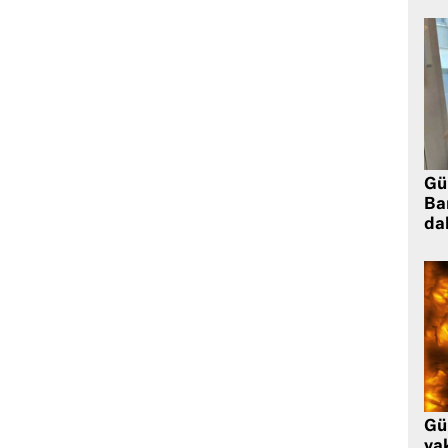
Gü
Ba
da
Gü
ya