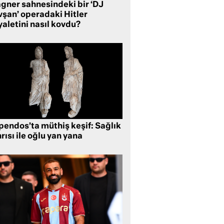
gner sahnesindeki bir ‘DJ
vşan’ operadaki Hitler
aletini nasıl kovdu?
pendos’ta müthiş keşif: Sağlık
rısı ile oğlu yan yana