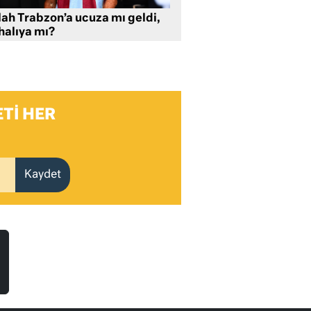
lah Trabzon’a ucuza mı geldi,
halıya mı?
TI HER
Kaydet