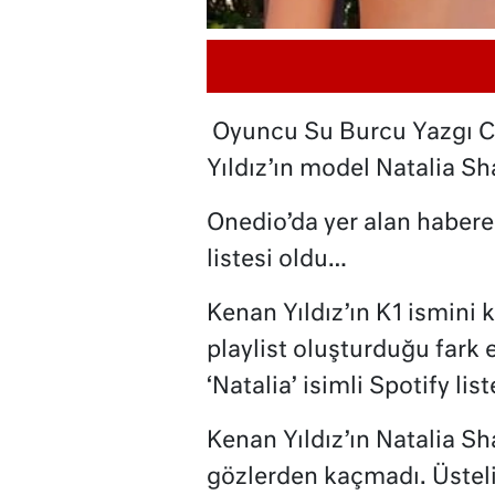
Oyuncu Su Burcu Yazgı Co
Yıldız’ın model Natalia Sh
Onedio’da yer alan habere g
listesi oldu…
Kenan Yıldız’ın K1 ismini ku
playlist oluşturduğu fark e
‘Natalia’ isimli Spotify liste
Kenan Yıldız’ın Natalia Sh
gözlerden kaçmadı. Üstel