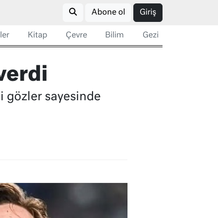
Abone ol
Giriş
ler
Kitap
Çevre
Bilim
Gezi
verdi
li gözler sayesinde