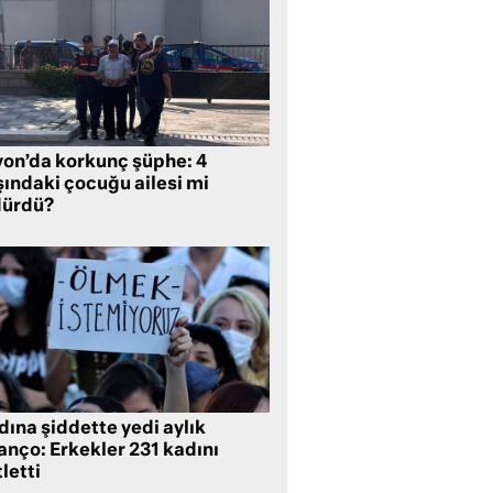
yon’da korkunç şüphe: 4
şındaki çocuğu ailesi mi
dürdü?
ına şiddette yedi aylık
anço: Erkekler 231 kadını
letti