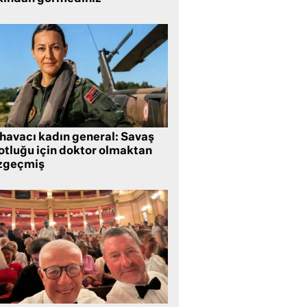
 havacı kadın general: Savaş
lotluğu için doktor olmaktan
zgeçmiş