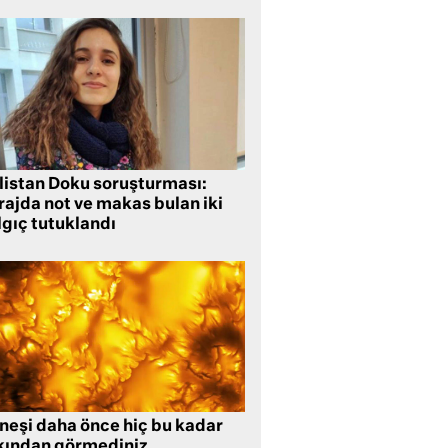
listan Doku soruşturması:
rajda not ve makas bulan iki
lgıç tutuklandı
neşi daha önce hiç bu kadar
kından görmediniz