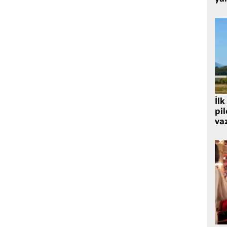
İlk
pi
va