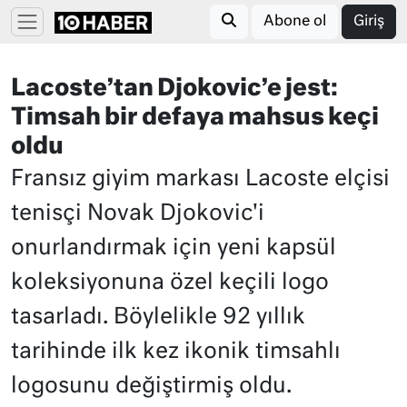
Abone ol
Giriş
Lacoste’tan Djokovic’e jest:
Timsah bir defaya mahsus keçi
oldu
Fransız giyim markası Lacoste elçisi
tenisçi Novak Djokovic'i
onurlandırmak için yeni kapsül
koleksiyonuna özel keçili logo
tasarladı. Böylelikle 92 yıllık
tarihinde ilk kez ikonik timsahlı
logosunu değiştirmiş oldu.