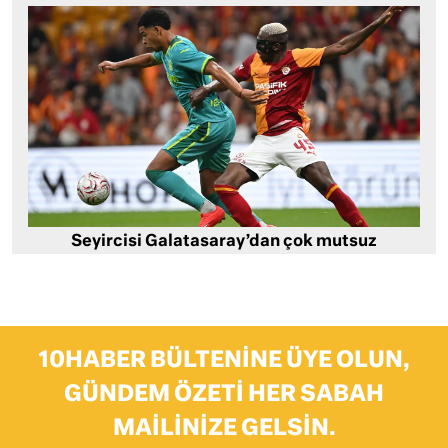
Seyircisi Galatasaray’dan çok mutsuz
10HABER BÜLTENINE ÜYE OLUN,
GÜNDEM ÖZETI HER SABAH
MAILINIZE GELSIN.