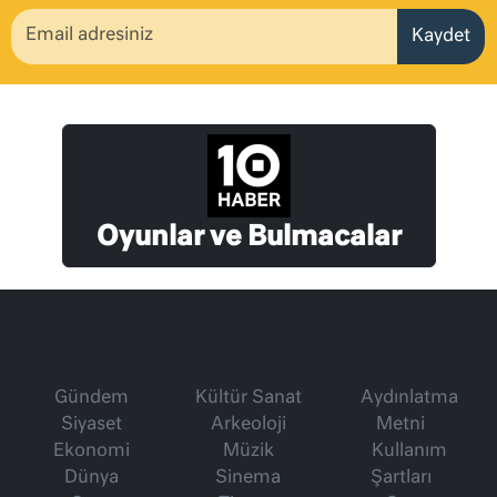
Kaydet
Oyunlar ve Bulmacalar
Gündem
Kültür Sanat
Aydınlatma
Siyaset
Arkeoloji
Metni
Ekonomi
Müzik
Kullanım
Dünya
Sinema
Şartları