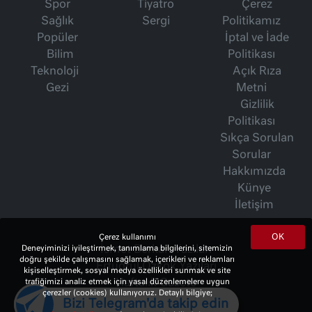
Spor
Tiyatro
Çerez
Sağlık
Sergi
Politikamız
Popüler
İptal ve İade
Bilim
Politikası
Teknoloji
Açık Rıza
Gezi
Metni
Gizlilik
Politikası
Sıkça Sorulan
Sorular
Hakkımızda
Künye
İletişim
OK
Çerez kullanımı
İsmet Berkan Yazıları
Deneyiminizi iyileştirmek, tanımlama bilgilerini, sitemizin
doğru şekilde çalışmasını sağlamak, içerikleri ve reklamları
Ertuğrul Özkök Yazıları
kişiselleştirmek, sosyal medya özellikleri sunmak ve site
Haftalık Gazete
trafiğimizi analiz etmek için yasal düzenlemelere uygun
çerezler (cookies) kullanıyoruz. Detaylı bilgiye;
Bizi Telegram'da takip edin