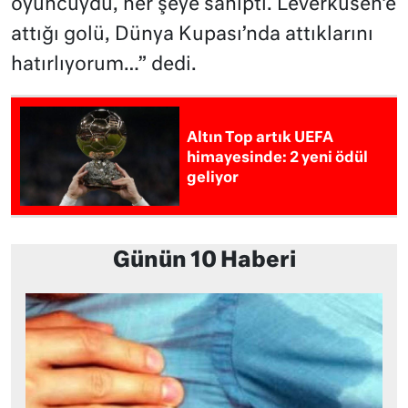
oyuncuydu, her şeye sahipti. Leverkusen’e
attığı golü, Dünya Kupası’nda attıklarını
hatırlıyorum…” dedi.
Altın Top artık UEFA
himayesinde: 2 yeni ödül
geliyor
Günün 10 Haberi