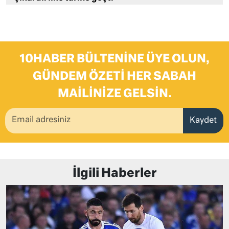
10HABER BÜLTENINE ÜYE OLUN,
GÜNDEM ÖZETI HER SABAH
MAILINIZE GELSIN.
Kaydet
İlgili Haberler