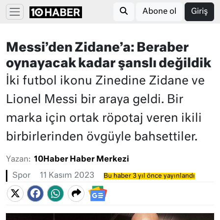
Abone ol
Giriş
Messi’den Zidane’a: Beraber
oynayacak kadar şanslı değildik
İki futbol ikonu Zinedine Zidane ve
Lionel Messi bir araya geldi. Bir
marka için ortak röpotaj veren ikili
birbirlerinden övgüyle bahsettiler.
Yazan:
10Haber Haber Merkezi
Spor
11 Kasım 2023
Bu haber 3 yıl önce yayınlandı