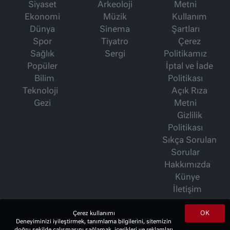
Siyaset
Arkeoloji
Metni
Ekonomi
Müzik
Kullanım
Dünya
Sinema
Şartları
Spor
Tiyatro
Çerez
Sağlık
Sergi
Politikamız
Popüler
İptal ve İade
Bilim
Politikası
Teknoloji
Açık Rıza
Gezi
Metni
Gizlilik
Politikası
Sıkça Sorulan
Sorular
Hakkımızda
Künye
İletişim
OK
Çerez kullanımı
Deneyiminizi iyileştirmek, tanımlama bilgilerini, sitemizin
İsmet Berkan Yazıları
doğru şekilde çalışmasını sağlamak, içerikleri ve reklamları