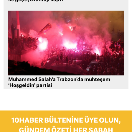
Muhammed Salah’a Trabzon’da muhteşem
‘Hoşgeldin’ partisi
10HABER BÜLTENINE ÜYE OLUN,
GÜNDEM ÖZETI HER SABAH