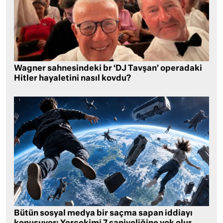
Wagner sahnesindeki br ‘DJ Tavşan’ operadaki
Hitler hayaletini nasıl kovdu?
Bütün sosyal medya bir saçma sapan iddiayı