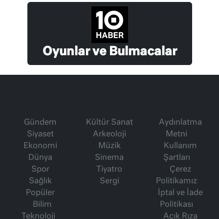
Oyunlar ve Bulmacalar
Gündem
Kültür Sanat
Aydınlatma
Siyaset
Arkeoloji
Metni
Ekonomi
Müzik
Kullanım
Dünya
Sinema
Şartları
Spor
Tiyatro
Çerez
Sağlık
Sergi
Politikamız
Popüler
İptal ve İade
Bilim
Politikası
Teknoloji
Açık Rıza