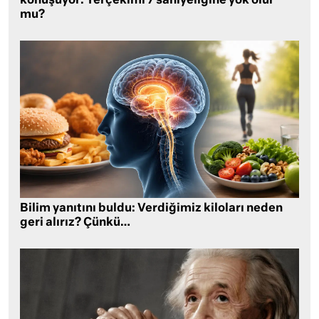
konuşuyor: Yerçekimi 7 saniyeliğine yok olur
mu?
Bilim yanıtını buldu: Verdiğimiz kiloları neden
geri alırız? Çünkü…