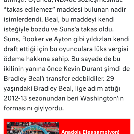
atmıştı. Oyuncu, NBA’de sözleşmesinde
“takas edilemez” maddesi bulunan nadir
isimlerdendi. Beal, bu maddeyi kendi
isteğiyle bozdu ve Suns’a takas oldu.
Suns, Booker ve Ayton gibi yıldızları kendi
draft ettiği için bu oyunculara lüks vergisi
ödeme hakkına sahip. Bu sayede de bu
ikilinin yanına önce Kevin Durant şimdi de
Bradley Beal’ı transfer edebildiler. 29
yaşındaki Bradley Beal, lige adım attığı
2012-13 sezonundan beri Washington’ın
formasını giyiyordu.
Anadolu Efes şampiyon!