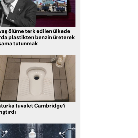
vaş ölüme terk edilen ülkede
rda plastikten benzin üreterek
şama tutunmak
aturka tuvalet Cambridge’i
ıştırdı