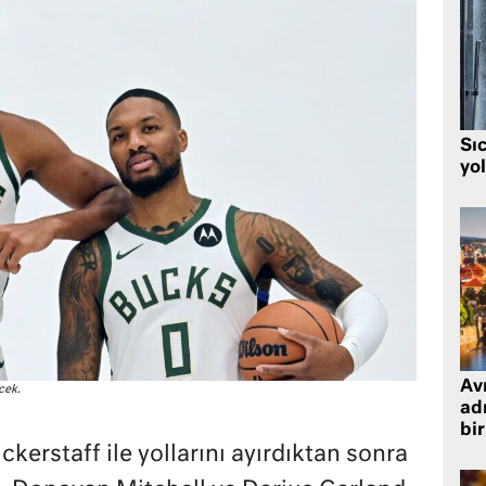
Sı
yo
Avr
cek.
adr
bir
kerstaff ile yollarını ayırdıktan sonra