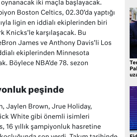
oynanacak iki maçla başlayacak.
iyon Boston Celtics, 02.30’da yaptığı
la ligin en iddialı ekiplerinden biri
Knicks’le karşılaşacak. Bu
eBron James ve Anthony Davis’li Los
ddialı ekiplerinden Minnesota
ak. Böylece NBA’de 78. sezon
Te
Pak
uz
yonluk peşinde
 Jaylen Brown, Jrue Holiday,
ick White gibi önemli isimleri
, 16 yıllık şampiyonluk hasretine