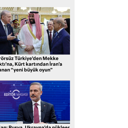
rörsüz Türkiye’den Mekke
tı’na, Kürt kartından İran’a
anan “yeni büyük oyun”