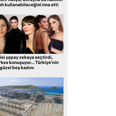
dan: Rusya, Ukrayna’da nükleer
ah kullanabileceğini ima etti
isi yapay zekaya seçtirdi,
rkes konuşuyor… Türkiye’nin
 güzel beş kadını