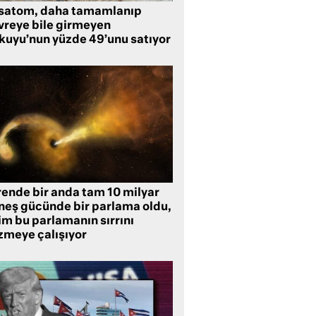
satom, daha tamamlanıp
vreye bile girmeyen
kuyu’nun yüzde 49’unu satıyor
rende bir anda tam 10 milyar
neş gücünde bir parlama oldu,
im bu parlamanın sırrını
zmeye çalışıyor