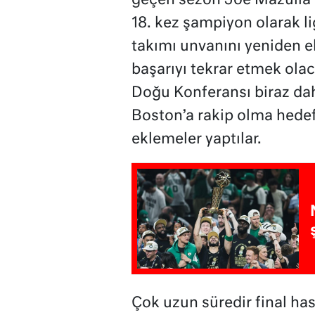
geçen sezon Joe Mazulla 
18. kez şampiyon olarak l
takımı unvanını yeniden el
başarıyı tekrar etmek ol
Doğu Konferansı biraz dah
Boston’a rakip olma hedefi
eklemeler yaptılar.
Çok uzun süredir final h