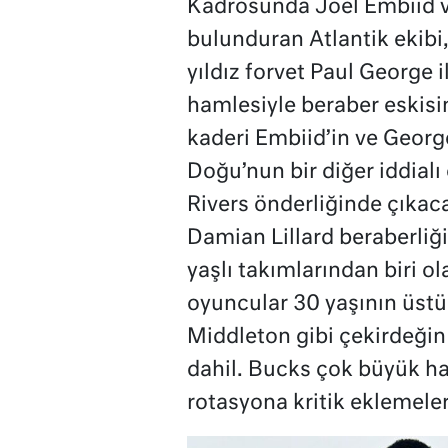
Kadrosunda Joel Embiid ve
bulunduran Atlantik ekibi,
yıldız forvet Paul George 
hamlesiyle beraber eskisin
kaderi Embiid’in ve George
Doğu’nun bir diğer iddial
Rivers önderliğinde çıka
Damian Lillard beraberliği
yaşlı takımlarından biri o
oyuncular 30 yaşının üstü
Middleton gibi çekirdeğin 
dahil. Bucks çok büyük ha
rotasyona kritik eklemele