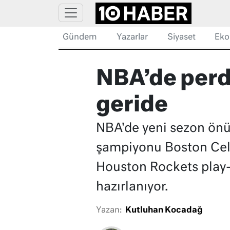
Gündem
Yazarlar
Siyaset
Eko
NBA’de perde
geride
NBA'de yeni sezon ön
şampiyonu Boston Celt
Houston Rockets play-
hazırlanıyor.
Yazan:
Kutluhan Kocadağ