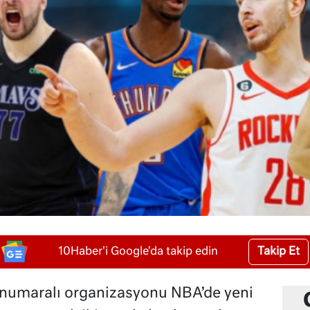
Takip Et
10Haber'i Google'da takip edin
numaralı organizasyonu NBA’de yeni