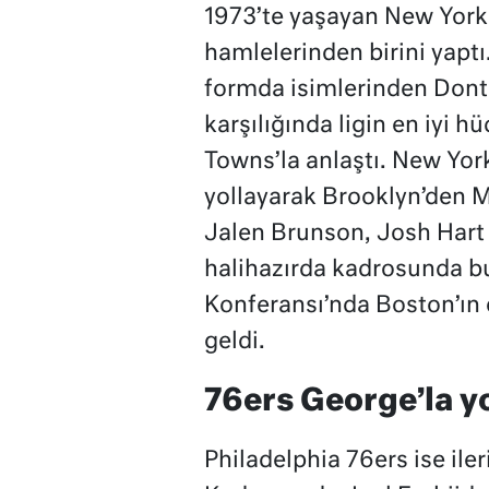
1973’te yaşayan New York 
hamlelerinden birini yapt
formda isimlerinden Donte
karşılığında ligin en iyi
Towns’la anlaştı. New Yor
yollayarak Brooklyn’den M
Jalen Brunson, Josh Hart 
halihazırda kadrosunda b
Konferansı’nda Boston’ın e
geldi.
76ers George’la yo
Philadelphia 76ers ise ile