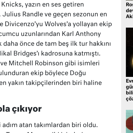
Knicks, yazın en ses getiren
Ro
de
ı. Julius Randle ve geçen sezonun en
Ak
 Divicenzo’yu Wolves’a yollayan ekip
 hücumcu uzunlarından Karl Anthony
k daha önce de tam beş ilk tur hakkını
ikal Bridges’ı kadrosuna katmıştı.
ve Mitchell Robinson gibi isimleri
ulunduran ekip böylece Doğu
Ev
n yakın takipçilerinden biri haline
gü
bil
çö
la çıkıyor
ri adım atan takımlardan biri oldu.