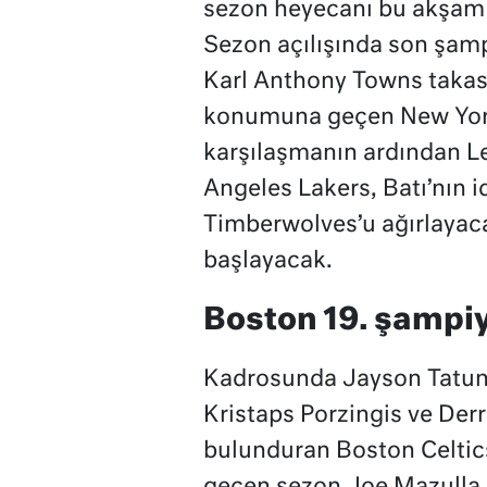
sezon heyecanı bu akşam 
Sezon açılışında son şamp
Karl Anthony Towns takasıy
konumuna geçen New York 
karşılaşmanın ardından L
Angeles Lakers, Batı’nın i
Timberwolves’u ağırlayac
başlayacak.
Boston 19. şampi
Kadrosunda Jayson Tatum,
Kristaps Porzingis ve Derr
bulunduran Boston Celtics