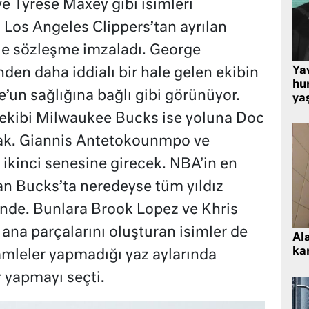
 Tyrese Maxey gibi isimleri
 Los Angeles Clippers’tan ayrılan
ile sözleşme imzaladı. George
Ya
den daha iddialı bir hale gelen ekibin
hu
’un sağlığına bağlı gibi görünüyor.
ya
ı ekibi Milwaukee Bucks ise yoluna Doc
cak. Giannis Antetokounmpo ve
 ikinci senesine girecek. NBA’in en
lan Bucks’ta neredeyse tüm yıldız
nde. Bunlara Brook Lopez ve Khris
ana parçalarını oluşturan isimler de
Al
kar
mleler yapmadığı yaz aylarında
r yapmayı seçti.