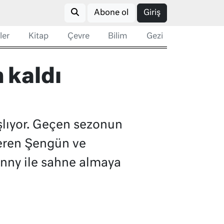
Abone ol
Giriş
ler
Kitap
Çevre
Bilim
Gezi
 kaldı
lıyor. Geçen sezonun
eren Şengün ve
onny ile sahne almaya