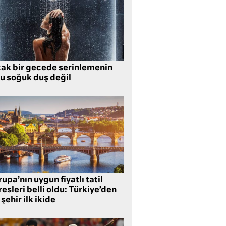
cak bir gecede serinlemenin
lu soğuk duş değil
upa’nın uygun fiyatlı tatil
esleri belli oldu: Türkiye’den
 şehir ilk ikide