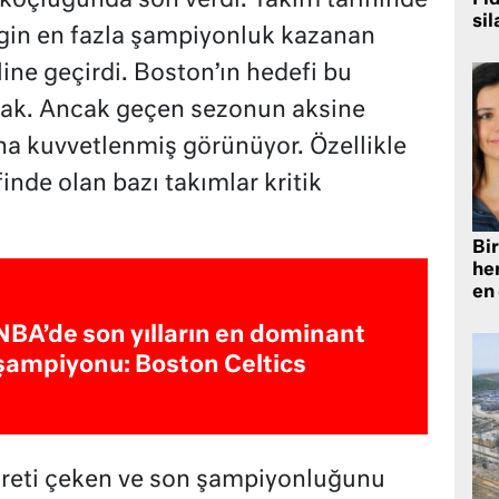
koçluğunda son verdi. Takım tarihinde
Fi
sil
igin en fazla şampiyonluk kazanan
ine geçirdi. Boston’ın hedefi bu
acak. Ancak geçen sezonun aksine
a kuvvetlenmiş görünüyor. Özellikle
nde olan bazı takımlar kritik
Bir
he
en
NBA’de son yılların en dominant
şampiyonu: Boston Celtics
asreti çeken ve son şampiyonluğunu