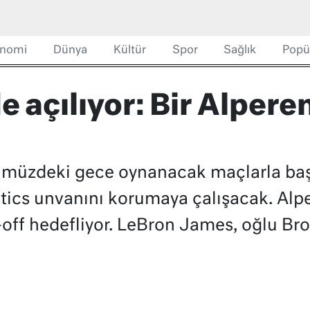
nomi
Dünya
Kültür
Spor
Sağlık
Popü
 açılıyor: Bir Alperen
ümüzdeki gece oynanacak maçlarla baş
ics unvanını korumaya çalışacak. Alp
off hedefliyor. LeBron James, oğlu Br