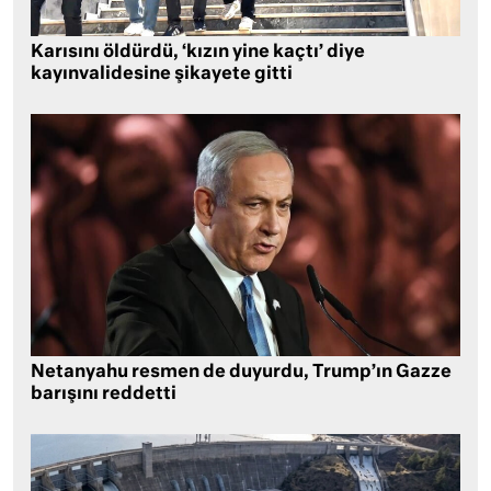
Karısını öldürdü, ‘kızın yine kaçtı’ diye
kayınvalidesine şikayete gitti
Netanyahu resmen de duyurdu, Trump’ın Gazze
barışını reddetti