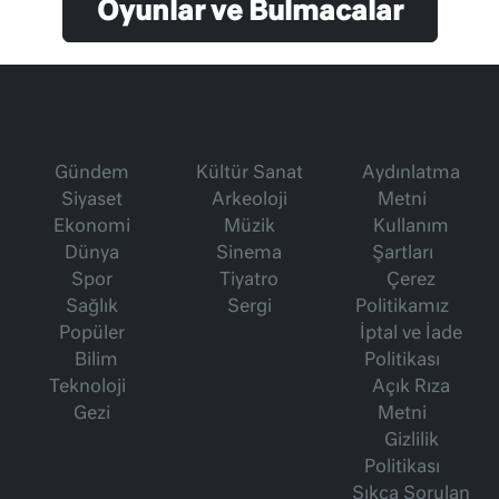
Oyunlar ve Bulmacalar
Gündem
Kültür Sanat
Aydınlatma
Siyaset
Arkeoloji
Metni
Ekonomi
Müzik
Kullanım
Dünya
Sinema
Şartları
Spor
Tiyatro
Çerez
Sağlık
Sergi
Politikamız
Popüler
İptal ve İade
Bilim
Politikası
Teknoloji
Açık Rıza
Gezi
Metni
Gizlilik
Politikası
Sıkça Sorulan