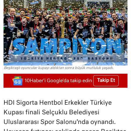
Beşiktaşlı oyuncular kupayı aldıktan sonra büyük mutluluk yaşadı.
Takip Et
10Haber'i Google'da takip edin
HDI Sigorta Hentbol Erkekler Türkiye
Kupası finali Selçuklu Belediyesi
Uluslararası Spor Salonu’nda oynandı.