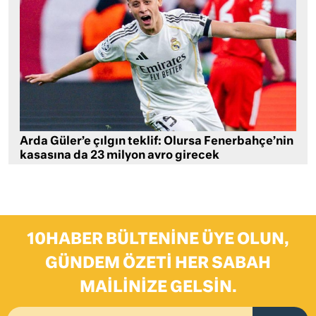
Arda Güler’e çılgın teklif: Olursa Fenerbahçe’nin
kasasına da 23 milyon avro girecek
10HABER BÜLTENINE ÜYE OLUN,
GÜNDEM ÖZETI HER SABAH
MAILINIZE GELSIN.