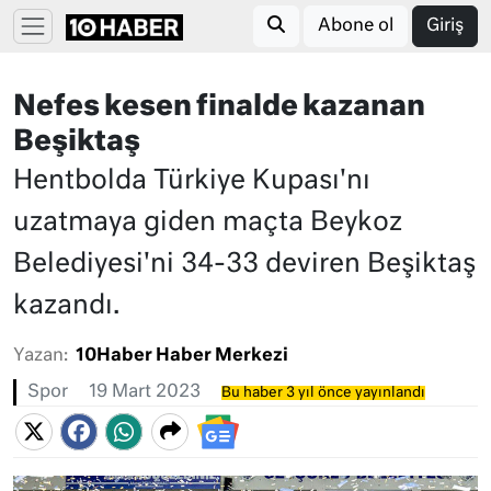
Abone ol
Giriş
Nefes kesen finalde kazanan
Beşiktaş
Hentbolda Türkiye Kupası'nı
uzatmaya giden maçta Beykoz
Belediyesi'ni 34-33 deviren Beşiktaş
kazandı.
Yazan:
10Haber Haber Merkezi
Spor
19 Mart 2023
Bu haber 3 yıl önce yayınlandı