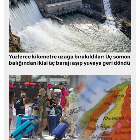
Yüzlerce kilometre uzağa bırakıldılar: Üç somon
balığından ikisi üç barajı aşıp yuvaya geri döndü