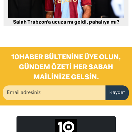
Salah Trabzon’a ucuza mı geldi, pahalıya mı?
10HABER BÜLTENINE ÜYE OLUN,
GÜNDEM ÖZETI HER SABAH
MAILINIZE GELSIN.
Kaydet