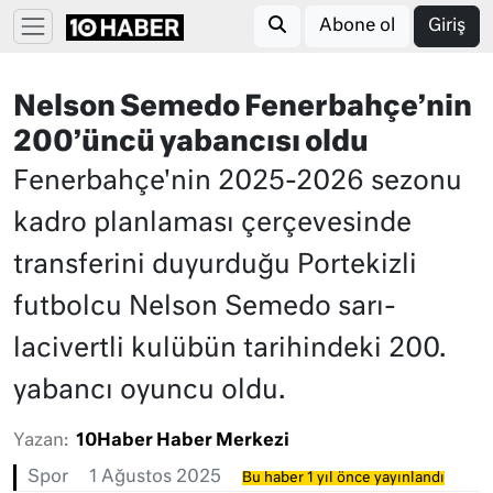
Abone ol
Giriş
Nelson Semedo Fenerbahçe’nin
200’üncü yabancısı oldu
Fenerbahçe'nin 2025-2026 sezonu
kadro planlaması çerçevesinde
transferini duyurduğu Portekizli
futbolcu Nelson Semedo sarı-
lacivertli kulübün tarihindeki 200.
yabancı oyuncu oldu.
Yazan:
10Haber Haber Merkezi
Spor
1 Ağustos 2025
Bu haber 1 yıl önce yayınlandı