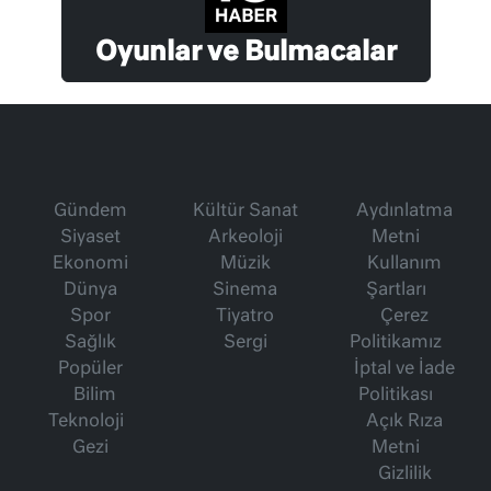
Oyunlar ve Bulmacalar
Gündem
Kültür Sanat
Aydınlatma
Siyaset
Arkeoloji
Metni
Ekonomi
Müzik
Kullanım
Dünya
Sinema
Şartları
Spor
Tiyatro
Çerez
Sağlık
Sergi
Politikamız
Popüler
İptal ve İade
Bilim
Politikası
Teknoloji
Açık Rıza
Gezi
Metni
Gizlilik