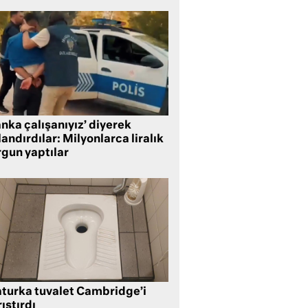
nka çalışanıyız’ diyerek
andırdılar: Milyonlarca liralık
rgun yaptılar
aturka tuvalet Cambridge’i
ıştırdı