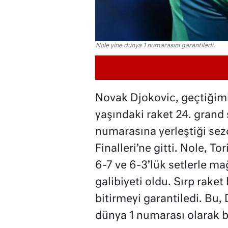
Nole yine dünya 1 numarasını garantiledi.
Novak Djokovic, geçtiğim
yaşındaki raket 24. grand
numarasına yerleştiği se
Finalleri’ne gitti. Nole, To
6-7 ve 6-3’lük setlerle mağ
galibiyeti oldu. Sırp rake
bitirmeyi garantiledi. Bu,
dünya 1 numarası olarak b