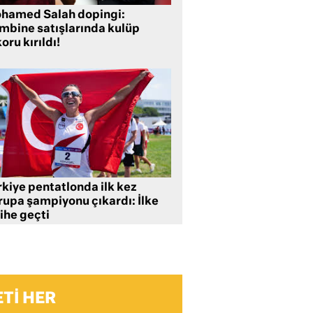
hamed Salah dopingi:
mbine satışlarında kulüp
oru kırıldı!
rkiye pentatlonda ilk kez
rupa şampiyonu çıkardı: İlke
ihe geçti
TI HER