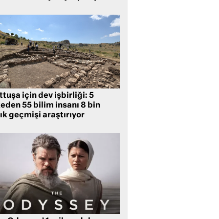
tuşa için dev işbirliği: 5
eden 55 bilim insanı 8 bin
lık geçmişi araştırıyor