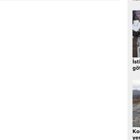
İst
gö
Kor
yer