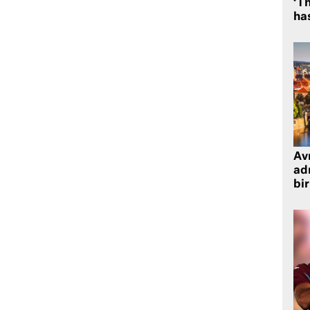
‘Th
has
Avr
adr
bir