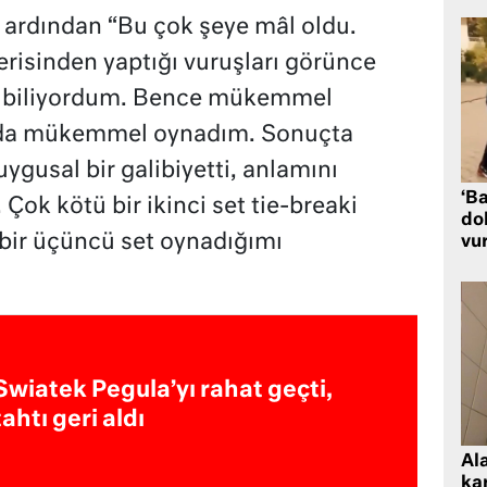
 ardından “Bu çok şeye mâl oldu.
erisinden yaptığı vuruşları görünce
nı biliyordum. Bence mükemmel
arda mükemmel oynadım. Sonuçta
duygusal bir galibiyetti, anlamını
‘Ba
Çok kötü bir ikinci set tie-breaki
dol
bir üçüncü set oynadığımı
vu
Swiatek Pegula’yı rahat geçti,
tahtı geri aldı
Al
kar