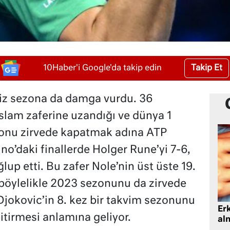
Takip Et
10Haber'i Google'da takip edin
iz sezona da damga vurdu. 36
 slam zaferine uzandığı ve dünya 1
zonu zirvede kapatmak adına ATP
rino’daki finallerde Holger Rune’yi 7-6,
lup etti. Bu zafer Nole’nin üst üste 19.
t böylelikle 2023 sezonunu da zirvede
 Djokovic’in 8. kez bir takvim sezonunu
Er
itirmesi anlamına geliyor.
al