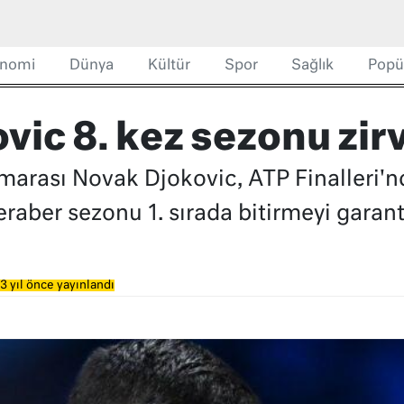
nomi
Dünya
Kültür
Spor
Sağlık
Popü
ic 8. kez sezonu zirv
umarası Novak Djokovic, ATP Finalleri'n
raber sezonu 1. sırada bitirmeyi garanti
3 yıl önce yayınlandı