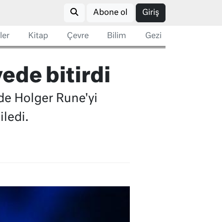
Abone ol
Giriş
ler
Kitap
Çevre
Bilim
Gezi
ede bitirdi
de Holger Rune'yi
ledi.