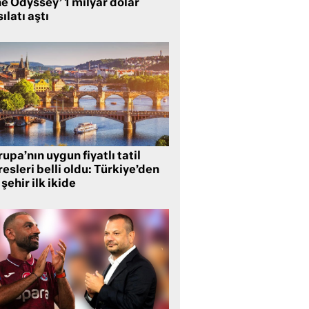
e Odyssey’ 1 milyar dolar
ılatı aştı
upa’nın uygun fiyatlı tatil
esleri belli oldu: Türkiye’den
 şehir ilk ikide