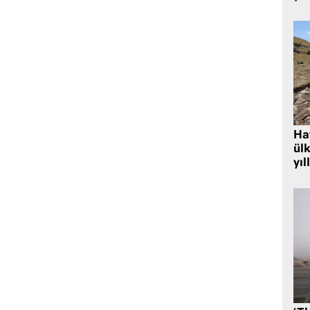
Hat
ülk
yıl