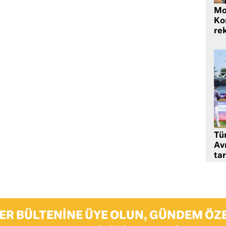
Mo
Ko
rek
Tü
Av
tar
ER BÜLTENINE ÜYE OLUN, GÜNDEM ÖZE