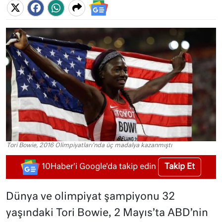
Tori Bowie, 2016 Olimpiyatları'nda üç madalya kazanmıştı
Takip Et
10Haber'i Google'da takip edin
Dünya ve olimpiyat şampiyonu 32
yaşındaki Tori Bowie, 2 Mayıs’ta ABD’nin