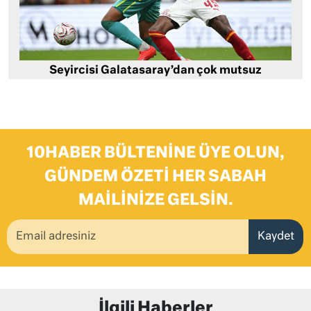
Seyircisi Galatasaray’dan çok mutsuz
10HABER BÜLTENINE ÜYE OLUN,
GÜNDEM ÖZETI HER SABAH
MAILINIZE GELSIN.
Kaydet
İlgili Haberler