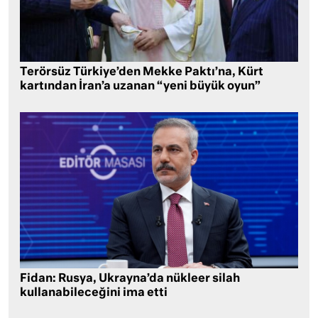
Terörsüz Türkiye’den Mekke Paktı’na, Kürt
kartından İran’a uzanan “yeni büyük oyun”
Fidan: Rusya, Ukrayna’da nükleer silah
kullanabileceğini ima etti