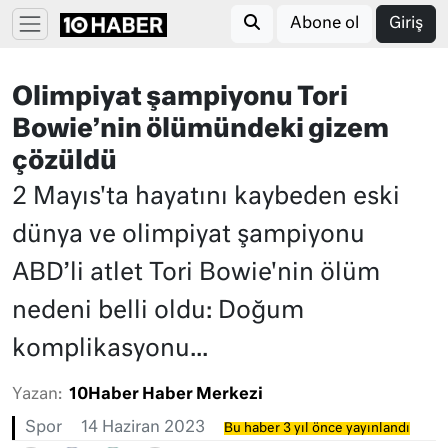
Abone ol
Giriş
Olimpiyat şampiyonu Tori
Bowie’nin ölümündeki gizem
çözüldü
2 Mayıs'ta hayatını kaybeden eski
dünya ve olimpiyat şampiyonu
ABD’li atlet Tori Bowie'nin ölüm
nedeni belli oldu: Doğum
komplikasyonu...
Yazan:
10Haber Haber Merkezi
Spor
14 Haziran 2023
Bu haber 3 yıl önce yayınlandı