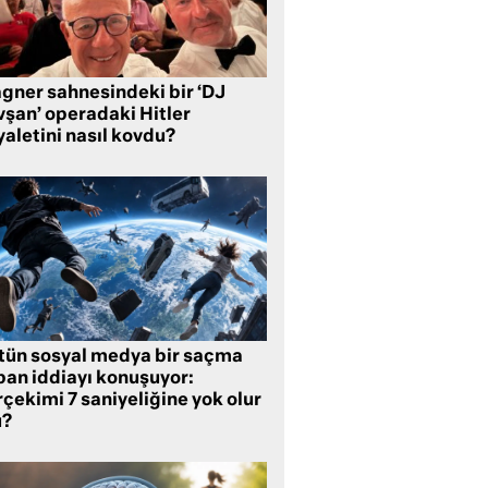
gner sahnesindeki bir ‘DJ
vşan’ operadaki Hitler
aletini nasıl kovdu?
tün sosyal medya bir saçma
pan iddiayı konuşuyor:
çekimi 7 saniyeliğine yok olur
?