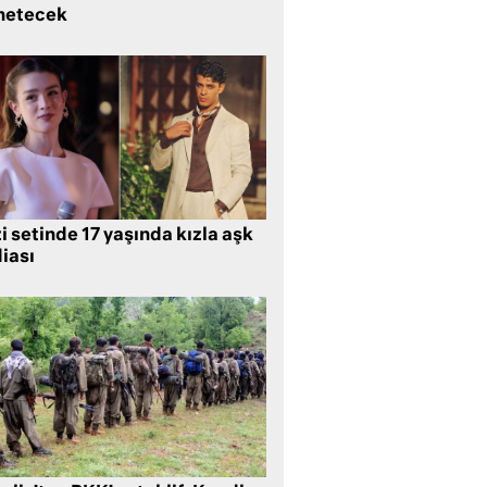
netecek
i setinde 17 yaşında kızla aşk
iası