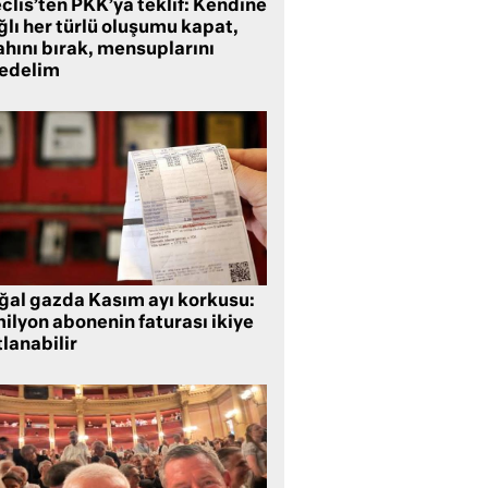
clis’ten PKK’ya teklif: Kendine
lı her türlü oluşumu kapat,
ahını bırak, mensuplarını
fedelim
ğal gazda Kasım ayı korkusu:
ilyon abonenin faturası ikiye
lanabilir