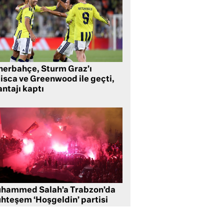
nerbahçe, Sturm Graz’ı
lisca ve Greenwood ile geçti,
ntajı kaptı
hammed Salah’a Trabzon’da
hteşem ‘Hoşgeldin’ partisi