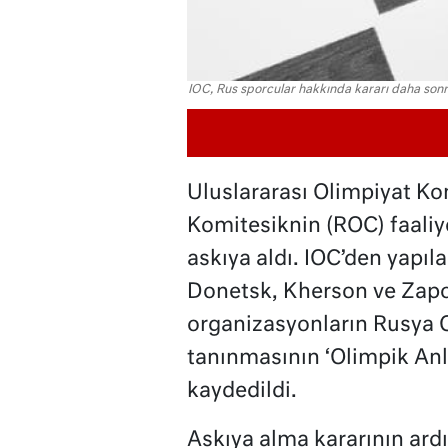
IOC, Rus sporcular hakkında kararı daha sonr
Uluslararası Olimpiyat Ko
Komitesiknin (ROC) faaliye
askıya aldı. IOC’den yapı
Donetsk, Kherson ve Zapo
organizasyonların Rusya 
tanınmasının ‘Olimpik Anl
kaydedildi.
Askıya alma kararının ard