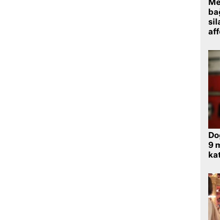
Me
bağ
sil
af
Do
9 m
kat