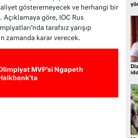
yö
faaliyet gösteremeyecek ve herhangi bir
 Açıklamaya göre, IOC Rus
mpiyatları’nda tarafsız yarışıp
n zamanda karar verecek.
Diz
Olimpiyat MVP’si Ngapeth
idd
Halkbank’ta