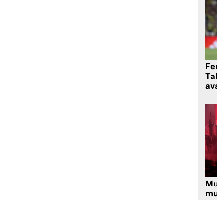
Fe
Ta
ava
Mu
mu