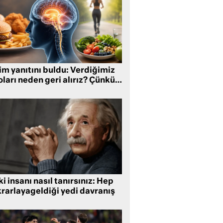
im yanıtını buldu: Verdiğimiz
oları neden geri alırız? Çünkü…
i insanı nasıl tanırsınız: Hep
krarlayageldiği yedi davranış