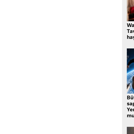
Wa
Ta
hay
Bü
sa
Yer
mu