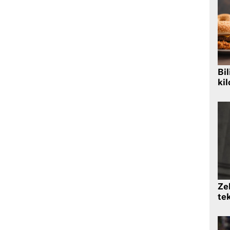
Bil
kil
Zek
te