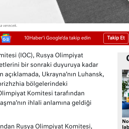
a verecek.
Takip Et
10Haber'i Google'da takip edin
mitesi (IOC), Rusya Olimpiyat
tlerini bir sonraki duyuruya kadar
lan açıklamada, Ukrayna’nın Luhansk,
rizhzhia bölgelerindeki
Olimpiyat Komitesi tarafından
aşma’nın ihlali anlamına geldiği
No
ından Rusya Olimpiyat Komitesi,
lab