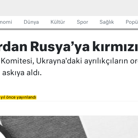
nomi
Dünya
Kültür
Spor
Sağlık
Popü
rdan Rusya’ya kırmızı
 Komitesi, Ukrayna'daki ayrılıkçıların o
 askıya aldı.
yıl önce yayınlandı