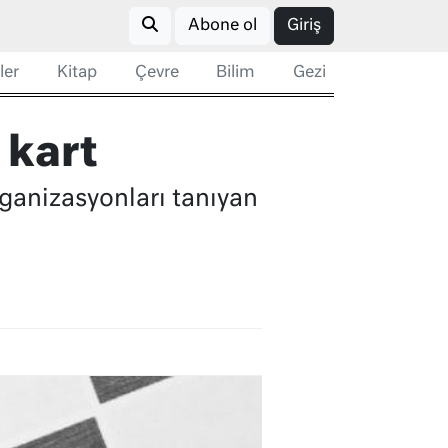
Abone ol
Giriş
ler
Kitap
Çevre
Bilim
Gezi
 kart
rganizasyonları tanıyan