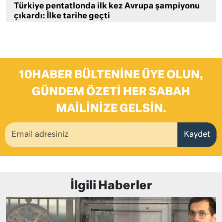
Türkiye pentatlonda ilk kez Avrupa şampiyonu
çıkardı: İlke tarihe geçti
10HABER BÜLTENINE ÜYE OLUN,
GÜNDEM ÖZETI HER SABAH
MAILINIZE GELSIN.
Kaydet
İlgili Haberler