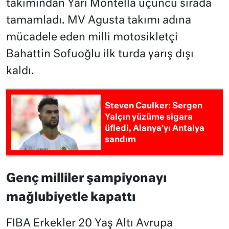
takımından Yari Montella üçüncü sırada
tamamladı. MV Agusta takımı adına
mücadele eden milli motosikletçi
Bahattin Sofuoğlu ilk turda yarış dışı
kaldı.
Steven Caulker: Sergen
Yalçın yüzüme sigara
üfledi, Alanya’yı Antalya
sandım
Genç milliler şampiyonayı
mağlubiyetle kapattı
FIBA Erkekler 20 Yaş Altı Avrupa