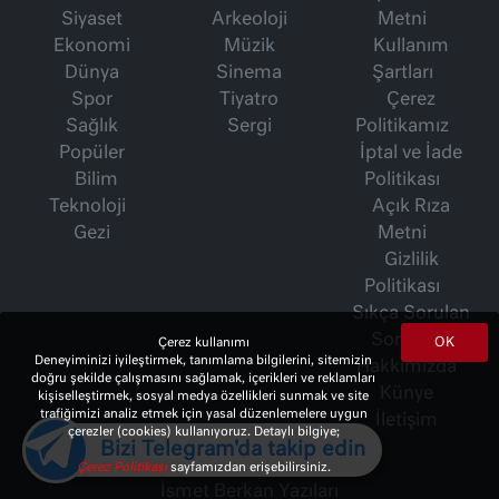
Siyaset
Arkeoloji
Metni
Ekonomi
Müzik
Kullanım
Dünya
Sinema
Şartları
Spor
Tiyatro
Çerez
Sağlık
Sergi
Politikamız
Popüler
İptal ve İade
Bilim
Politikası
Teknoloji
Açık Rıza
Gezi
Metni
Gizlilik
Politikası
Sıkça Sorulan
Sorular
OK
Çerez kullanımı
Deneyiminizi iyileştirmek, tanımlama bilgilerini, sitemizin
Hakkımızda
doğru şekilde çalışmasını sağlamak, içerikleri ve reklamları
Künye
kişiselleştirmek, sosyal medya özellikleri sunmak ve site
trafiğimizi analiz etmek için yasal düzenlemelere uygun
İletişim
çerezler (cookies) kullanıyoruz. Detaylı bilgiye;
Bizi Telegram'da takip edin
Çerez Politikası
sayfamızdan erişebilirsiniz.
İsmet Berkan Yazıları