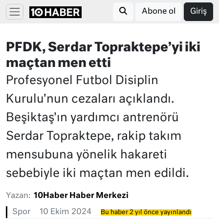
Abone ol
Giriş
PFDK, Serdar Topraktepe’yi iki
maçtan men etti
Profesyonel Futbol Disiplin
Kurulu'nun cezaları açıklandı.
Beşiktaş'ın yardımcı antrenörü
Serdar Topraktepe, rakip takım
mensubuna yönelik hakareti
sebebiyle iki maçtan men edildi.
Yazan:
10Haber Haber Merkezi
Spor
10 Ekim 2024
Bu haber 2 yıl önce yayınlandı