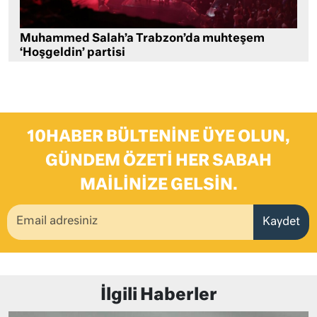
Muhammed Salah’a Trabzon’da muhteşem
‘Hoşgeldin’ partisi
10HABER BÜLTENINE ÜYE OLUN,
GÜNDEM ÖZETI HER SABAH
MAILINIZE GELSIN.
Kaydet
İlgili Haberler